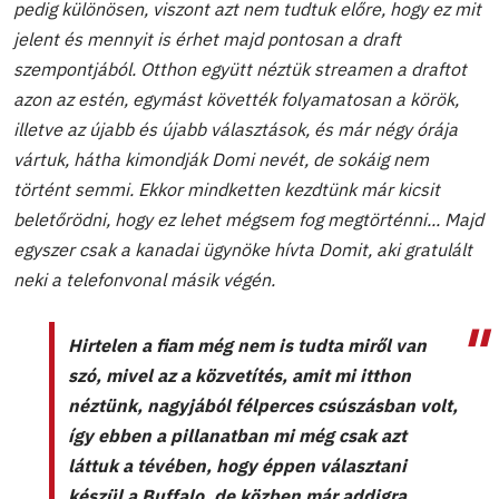
pedig különösen, viszont azt nem tudtuk előre, hogy ez mit
jelent és mennyit is érhet majd pontosan a draft
szempontjából. Otthon együtt néztük streamen a draftot
azon az estén, egymást követték folyamatosan a körök,
illetve az újabb és újabb választások, és már négy órája
vártuk, hátha kimondják Domi nevét, de sokáig nem
történt semmi. Ekkor mindketten kezdtünk már kicsit
beletőrödni, hogy ez lehet mégsem fog megtörténni... Majd
egyszer csak a kanadai ügynöke hívta Domit, aki gratulált
neki a telefonvonal másik végén.
Hirtelen a fiam még nem is tudta miről van
szó, mivel az a közvetítés, amit mi itthon
néztünk, nagyjából félperces csúszásban volt,
így ebben a pillanatban mi még csak azt
láttuk a tévében, hogy éppen választani
készül a Buffalo, de közben már addigra