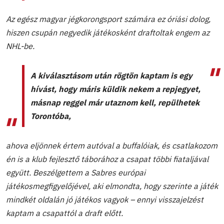
Az egész magyar jégkorongsport számára ez óriási dolog,
hiszen csupán negyedik játékosként draftoltak engem az
NHL-be.
A kiválasztásom után rögtön kaptam is egy
hívást, hogy máris küldik nekem a repjegyet,
másnap reggel már utaznom kell, repülhetek
Torontóba,
ahova eljönnek értem autóval a buffalóiak, és csatlakozom
én is a klub fejlesztő táborához a csapat többi fiataljával
együtt. Beszélgettem a Sabres európai
játékosmegfigyelőjével, aki elmondta, hogy szerinte a játék
mindkét oldalán jó játékos vagyok – ennyi visszajelzést
kaptam a csapattól a draft előtt.