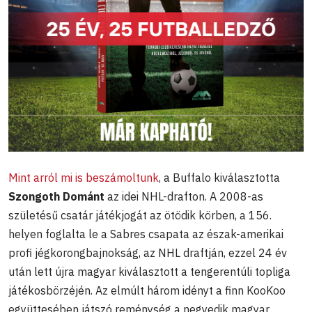
Mint arról mi is beszámoltunk
, a Buffalo kiválasztotta
Szongoth Dománt
az idei NHL-drafton. A 2008-as
születésű csatár játékjogát az ötödik körben, a 156.
helyen foglalta le a Sabres csapata az észak-amerikai
profi jégkorongbajnokság, az NHL draftján, ezzel 24 év
után lett újra magyar kiválasztott a tengerentúli topliga
játékosbörzéjén. Az elmúlt három idényt a finn KooKoo
együttesében játszó reménység a negyedik magyar