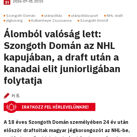
2026-07-01 20:15
Szongoth Domán
utánpótlás
utánpótlássport
NHL-draft
jégkorong
Kolbenheyer Zsuzsanna
Szongoth Kristóf
Álomból valóság lett:
Szongoth Domán az NHL
kapujában, a draft után a
kanadai elit juniorligában
folytatja
H. B.
IRATKOZZ FEL HÍRLEVELÜNKRE!
A 18 éves Szongoth Domán személyében 24 év után
először draftoltak magyar jégkorongozót az NHL-be,