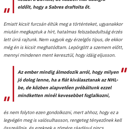
eldőlt, hogy a Sabres draftolta őt.
Emiatt kicsit furcsán éltük meg a történteket, ugyanakkor
miután megkaptuk a hírt, hatalmas felszabadultság érzés
lett úrrá rajtunk. Nem vagyok egy érzelgős típus, de ekkor
még én is kicsit meghatódtam. Lepörgött a szemem előtt,
mennyi mindenen ment keresztül, hogy idáig eljusson.
Az ember mindig álmodozik arról, hogy milyen
jó dolog lenne, ha a fiát kiválasztanak az NHL-
be, de közben alapvetően próbáltunk ezzel
mindketten minél kevesebbet foglalkozni,
és nem folyton ezen gondolkozni, mert ahhoz, hogy ez a
legvégén meg is valósulhasson, rengeteg tényezőnek kell
összeállnia, és ezeknek a zömére ráadásul nincs