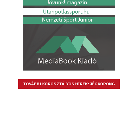
TOVÁBBI KOROSZTÁLYOS HÍREK: JÉGKORONG