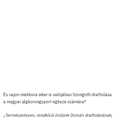
És vajon mekkora siker is valójában Szongoth draftolása
a magyar jégkorongsport egésze számára?
„Természetesen, rendkívül örülünk Domán draftolásának,