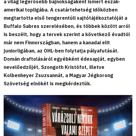
a világ legerősebb bajnokságaként ismert észak-
amerikai topligába. A csatártehetség időközben
megtartotta első tengerentúli sajtótájékoztatóját a
Buffalo Sabres szerelésében, és többek között arról
is beszélt, hogy a tervek szerint a következő évadtól
már nem Finnországban, hanem a kanadai elit
juniorligában, az OHL-ben folytatja pályafutását.
Domán draftolásáról egyébként édesapját, egyben
nevelőedzőjét, Szongoth Kristófot, illetve
Kolbenheyer Zsuzsannát, a Magyar Jégkorong
Szövetség elnökét is megkérdeztük.