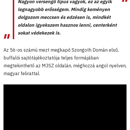
Nagyon versengő típus vagyok, ez az egyik
legnagyobb erősségem. Mindig keményen
dolgozom meccsen és edzésen is, mindkét
oldalon igyekszem hasznos lenni, centerként
sokat védekezek is.
Az 56-os számú mezt megkapó Szongoth Domán első,
buffalói sajtótájékoztatója teljes formájában
megtekinthető az MJSZ oldalán, méghozzá angol nyelven,
magyar felirattal.