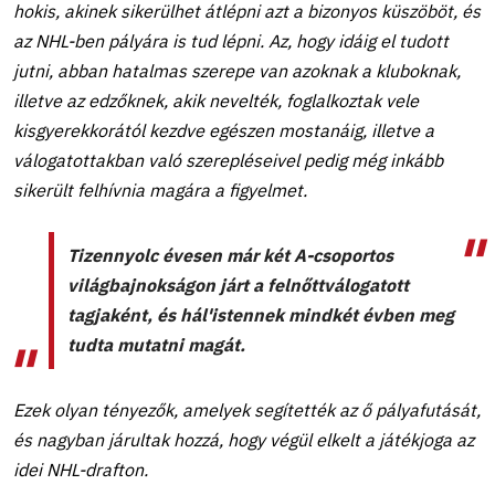
hokis, akinek sikerülhet átlépni azt a bizonyos küszöböt, és
az NHL-ben pályára is tud lépni. Az, hogy idáig el tudott
jutni, abban hatalmas szerepe van azoknak a kluboknak,
illetve az edzőknek, akik nevelték, foglalkoztak vele
kisgyerekkorától kezdve egészen mostanáig, illetve a
válogatottakban való szerepléseivel pedig még inkább
sikerült felhívnia magára a figyelmet.
Tizennyolc évesen már két A-csoportos
világbajnokságon járt a felnőttválogatott
tagjaként, és hál'istennek mindkét évben meg
tudta mutatni magát.
Ezek olyan tényezők, amelyek segítették az ő pályafutását,
és nagyban járultak hozzá, hogy végül elkelt a játékjoga az
idei NHL-drafton.