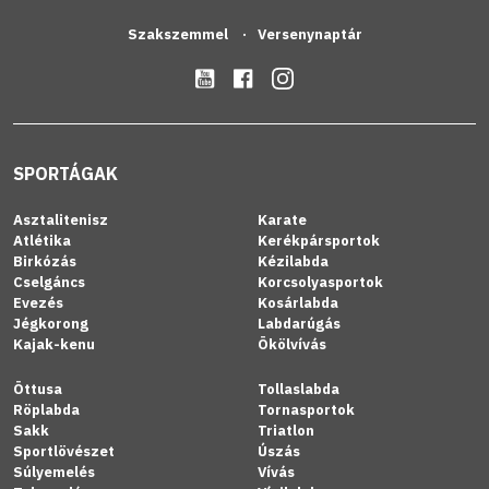
Szakszemmel
Versenynaptár
SPORTÁGAK
Asztalitenisz
Karate
Atlétika
Kerékpársportok
Birkózás
Kézilabda
Cselgáncs
Korcsolyasportok
Evezés
Kosárlabda
Jégkorong
Labdarúgás
Kajak-kenu
Ökölvívás
Öttusa
Tollaslabda
Röplabda
Tornasportok
Sakk
Triatlon
Sportlövészet
Úszás
Súlyemelés
Vívás