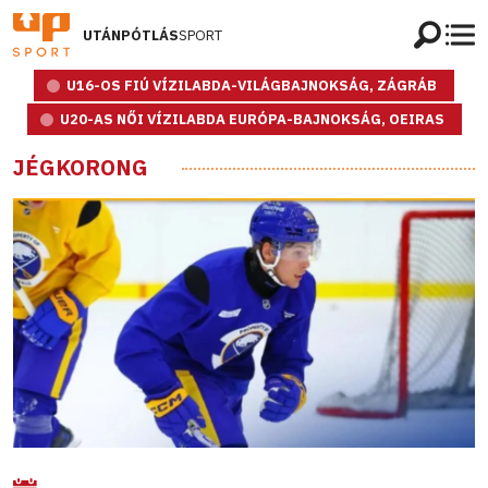
UTÁNPÓTLÁS
SPORT
U16-OS FIÚ VÍZILABDA-VILÁGBAJNOKSÁG, ZÁGRÁB
U20-AS NŐI VÍZILABDA EURÓPA-BAJNOKSÁG, OEIRAS
JÉGKORONG