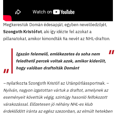
Megkerestük Domán édesapját, egyben nevelőedzőjét,
Szongoth Kristófot
, aki így idézte fel azokat a
pillanatokat, amikor kimondták fia nevét az NHL-drafton.
Igazán felemelő, emlékezetes és soha nem
feledhető percek voltak azok, amikor kiderült,
hogy valóban draftolták Dománt
–
nyilatkozta Szongoth Kristóf az Utánpótlássportnak. –
Nyilván, nagyon izgatottan vártuk a draftot, amelynek az
eseményeit követtük végig, szintúgy hasonló felfokozott
várakozással. Előzetesen jó néhány NHL-es klub
érdeklődött iránta az egész szezonban, az elmúlt hetekben