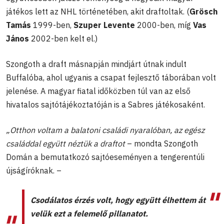
játékos lett az NHL történetében, akit draftoltak. (
Grösch
Tamás
1999-ben,
Szuper Levente
2000-ben, míg
Vas
János
2002-ben kelt el.)
Szongoth a draft másnapján mindjárt útnak indult
Buffalóba, ahol ugyanis a csapat fejlesztő táborában volt
jelenése. A magyar fiatal időközben túl van az első
hivatalos sajtótájékoztatóján is a Sabres játékosaként.
„Otthon voltam a balatoni családi nyaralóban, az egész
családdal együtt néztük a draftot
– mondta Szongoth
Domán a bemutatkozó sajtóeseményen a tengerentúli
újságíróknak. –
Csodálatos érzés volt, hogy együtt élhettem át
velük ezt a felemelő pillanatot.