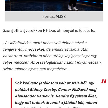
Forrás: MJSZ
Szongoth a gyerekkori NHL-es élményeit is felidézte.
„Az időeltolódás miatt nehéz volt élőben nézni a
tengerentúli meccseket, de amikor az iskola után
hazaértem, próbáltam néha utólag végignézni egy-egy
teljes meccset. Az összefoglalókat viszont folyamatosan,
szinte minden egyes nap megnéztem.
Sok kedvenc játékosom volt az NHL-ből, így
például Sidney Crosby, Connor McDavid meg
Aleksander Barkov is. Rendre figyeltem őket,
hogy mit tudnék átvenni a játékukból, miben