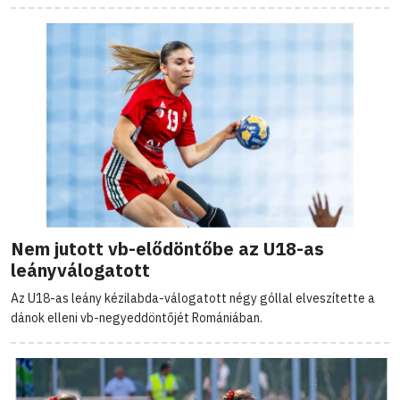
Nem jutott vb-elődöntőbe az U18-as
leányválogatott
Az U18-as leány kézilabda-válogatott négy góllal elveszítette a
dánok elleni vb-negyeddöntőjét Romániában.