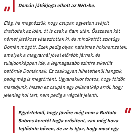
Domán játékjoga elkelt az NHL-be.
Elég, ha megnézzük, hogy csupán egyetlen svájcit
draftoltak az idén, őt is csak a fiam után. Összesen két
német játékost választottak ki, és mindkettőt szintúgy
Domán mögött. Ezek pedig olyan hatalmas hokinemzetek,
amelyek a magyarnál jóval előrébb járnak, és
tulajdonképpen ide, a legmagasabb szintre sikerült
betörnie Dománnak. Ez csakugyan hihetetlenül hangzik,
pedig még is megtörtént. Ugyanakkor fontos, hogy földön
maradjunk, hiszen ez csupán egy pillanatkép arról, hogy
jelenleg hol tart, nem pedig a végcélt jelenti.
Egyértelmű, hogy jövőre még nem a Buffalo
Sabres keretét fogja erősíteni, van még hova
fejlődnie bőven, de az is igaz, hogy most egy