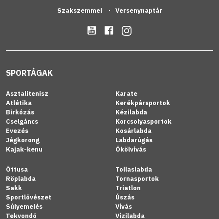
Szakszemmel
Versenynaptár
SPORTÁGAK
Asztalitenisz
Karate
Atlétika
Kerékpársportok
Birkózás
Kézilabda
Cselgáncs
Korcsolyasportok
Evezés
Kosárlabda
Jégkorong
Labdarúgás
Kajak-kenu
Ökölvívás
Öttusa
Tollaslabda
Röplabda
Tornasportok
Sakk
Triatlon
Sportlövészet
Úszás
Súlyemelés
Vívás
Tekvondó
Vízilabda