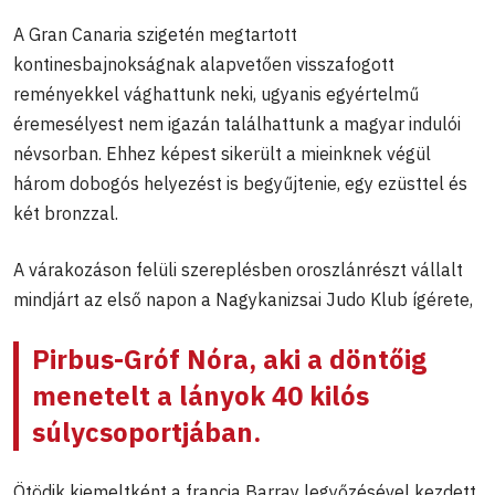
A Gran Canaria szigetén megtartott
kontinesbajnokságnak alapvetően visszafogott
reményekkel vághattunk neki, ugyanis egyértelmű
éremesélyest nem igazán találhattunk a magyar indulói
névsorban. Ehhez képest sikerült a mieinknek végül
három dobogós helyezést is begyűjtenie, egy ezüsttel és
két bronzzal.
A várakozáson felüli szereplésben oroszlánrészt vállalt
mindjárt az első napon a Nagykanizsai Judo Klub ígérete,
Pirbus-Gróf Nóra
, aki a döntőig
menetelt a lányok 40 kilós
súlycsoportjában.
Ötödik kiemeltként a francia Barray legyőzésével kezdett