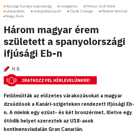
ifjúsági Európa-bajnokság
cselgáncs
Pirbus-Gróf Nóra
utánpótlás
utánpótlássport
Török Csenge
Mildner Nimród
Nagy Áron
Három magyar érem
született a spanyolországi
ifjúsági Eb-n
H. B.
IRATKOZZ FEL HÍRLEVELÜNKRE!
Felülmúlták az előzetes várakozásokat a magyar
dzsúdósok a Kanári-szigeteken rendezett ifjúsági Eb-
n. A mieink egy ezüst- és két bronzérmet, illetve egy
ötödik helyet szereztek az U18-asok
kontinensviadalán Gran Canarián.