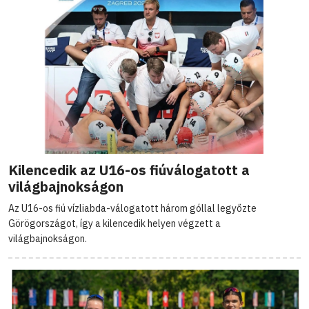
Kilencedik az U16-os fiúválogatott a
világbajnokságon
Az U16-os fiú vízliabda-válogatott három góllal legyőzte
Görögországot, így a kilencedik helyen végzett a
világbajnokságon.