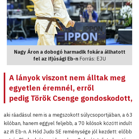
Nagy Áron a dobogó harmadik fokára állhatott
fel az ifjúsági Eb-n
Forrás: EJU
A lányok viszont nem álltak meg
egyetlen éremnél, erről
pedig
Török Csenge
gondoskodott,
aki ráadásul nem is a megszokott súlycsoportjában, a 63
kilóban, hanem eggyel feljebb, a 70 kilósok között indult
az ifi Eb-n. A Hód Judo SE reménysége jól kezdett: előbb