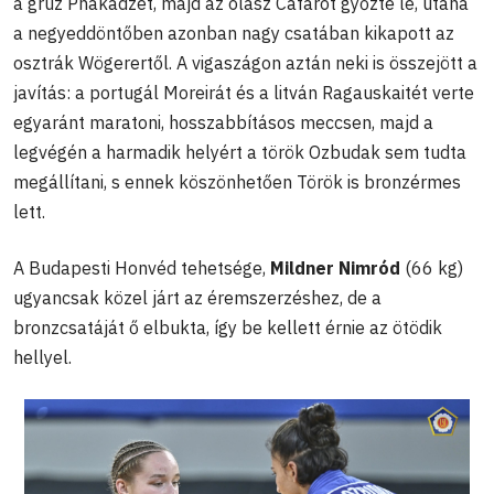
a grúz Phakadzét, majd az olasz Cafarót győzte le, utána
a negyeddöntőben azonban nagy csatában kikapott az
osztrák Wögerertől. A vigaszágon aztán neki is összejött a
javítás: a portugál Moreirát és a litván Ragauskaitét verte
egyaránt maratoni, hosszabbításos meccsen, majd a
legvégén a harmadik helyért a török Ozbudak sem tudta
megállítani, s ennek köszönhetően Török is bronzérmes
lett.
A Budapesti Honvéd tehetsége,
Mildner Nimród
(66 kg)
ugyancsak közel járt az éremszerzéshez, de a
bronzcsatáját ő elbukta, így be kellett érnie az ötödik
hellyel.