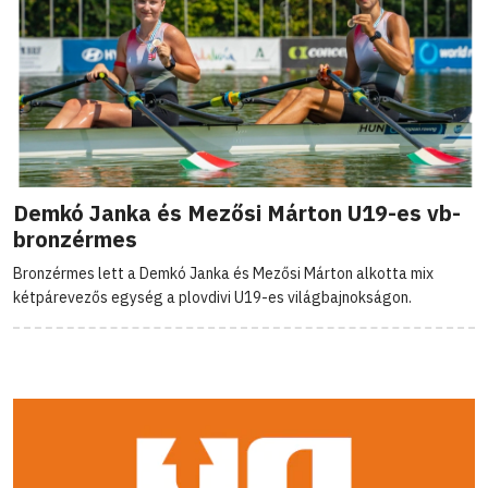
Demkó Janka és Mezősi Márton U19-es vb-
bronzérmes
Bronzérmes lett a Demkó Janka és Mezősi Márton alkotta mix
kétpárevezős egység a plovdivi U19-es világbajnokságon.