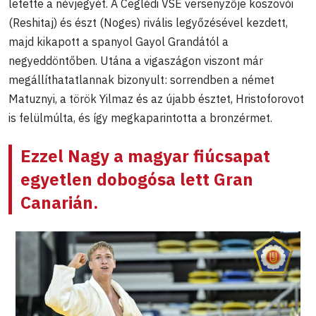
letette a névjegyét. A Ceglédi VSE versenyzője koszovói
(Reshitaj) és észt (Noges) rivális legyőzésével kezdett,
majd kikapott a spanyol Gayol Grandától a
negyeddöntőben. Utána a vigaszágon viszont már
megállíthatatlannak bizonyult: sorrendben a német
Matuznyi, a török Yilmaz és az újabb észtet, Hristoforovot
is felülmúlta, és így megkaparintotta a bronzérmet.
Ezzel Nagy a magyar fiúcsapat
egyetlen dobogósa lett Gran
Canarián.