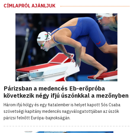
CÍMLAPRÓL AJÁNLJUK
Párizsban a medencés Eb-erőpróba
következik négy ifjú úszónkkal a mezőnyben
Három ifjú hölgy és egy fiatalember is helyet kapott Sós Csaba
szövetségi kapitány medencés nagyválogatottjában az úszók
párizsi felnőtt Európa-bajnokságán.