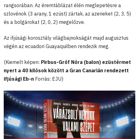
rangsorában. Az éremtáblázat élén meglepetésre a
szlovénok (3 arany, 1 ezüst) zártak, az azerieket (2, 3, 5)
és a bolgárokat (2, 0, 2) megelőzve.
Az ifjúsági korosztály világbajnokságát majd augusztus
végén az ecuadori Guayaquilben rendezik meg.
(Kiemelt képen:
Pirbus-Gróf Nóra (balon) ezüstérmet
nyert a 40 kilósok között a Gran Canarián rendezett
ifjúsági Eb-n
Forrás: EJU)