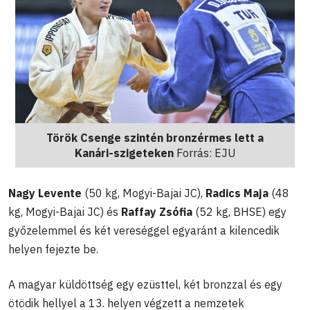
Török Csenge szintén bronzérmes lett a
Kanári-szigeteken
Forrás: EJU
Nagy Levente
(50 kg, Mogyi-Bajai JC),
Radics Maja
(48
kg, Mogyi-Bajai JC) és
Raffay Zsófia
(52 kg, BHSE) egy
győzelemmel és két vereséggel egyaránt a kilencedik
helyen fejezte be.
A magyar küldöttség egy ezüsttel, két bronzzal és egy
ötödik hellyel a 13. helyen végzett a nemzetek