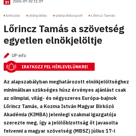
2026-07-02 11:07
birkózás
utánpótlás
utánpótlássport
Lőrincz Tamás
Lőrincz Tamás a szövetség
egyetlen elnökjelöltje
UP-info
IRATKOZZ FEL HÍRLEVELÜNKRE!
Az alapszabályban meghatározott elnökjelöltséghez
minimálisan szükséges húsz érvényes ajánlást csak
az olimpiai, világ- és négyszeres Európa-bajnok
Lőrincz Tamás, a Kozma István Magyar Birkózó
Akadémia (KIMBA) jelenlegi szakmai igazgatója
szerezte meg, így a jelölőbizottság őt javasolta
felvenni a magyar szövetség (MBSZ) július 17-i