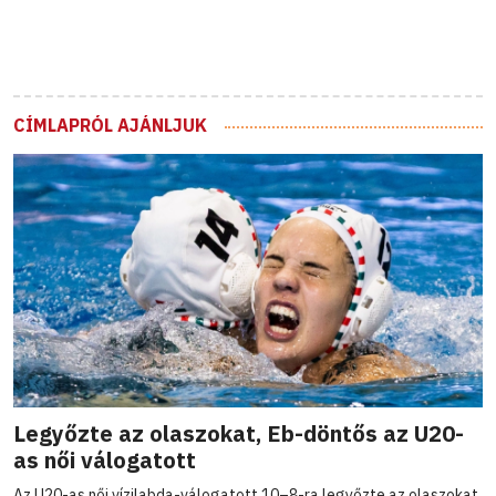
CÍMLAPRÓL AJÁNLJUK
Legyőzte az olaszokat, Eb-döntős az U20-
as női válogatott
Az U20-as női vízilabda-válogatott 10–8-ra legyőzte az olaszokat