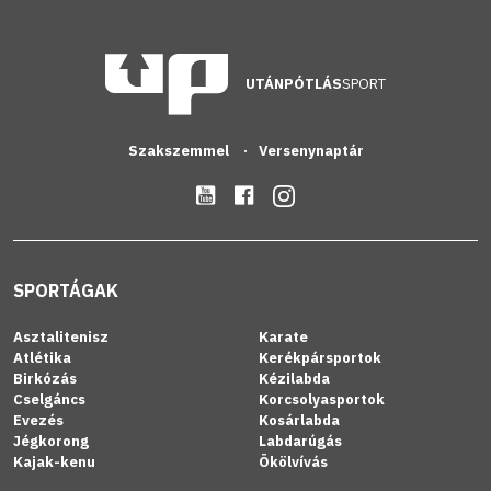
UTÁNPÓTLÁS
SPORT
Szakszemmel
Versenynaptár
SPORTÁGAK
Asztalitenisz
Karate
Atlétika
Kerékpársportok
Birkózás
Kézilabda
Cselgáncs
Korcsolyasportok
Evezés
Kosárlabda
Jégkorong
Labdarúgás
Kajak-kenu
Ökölvívás