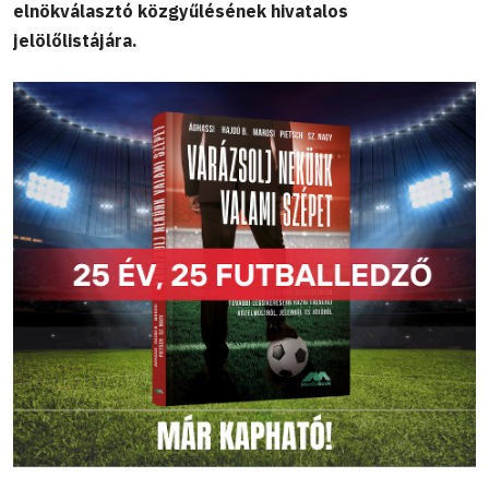
elnökválasztó közgyűlésének hivatalos
jelölőlistájára.