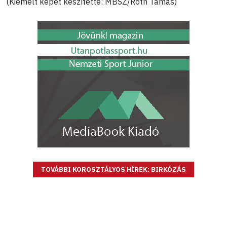
(Kiemelt képet készítette: MBSZ/Róth Tamás)
TOVÁBBI KOROSZTÁLYOS HÍREK: BIRKÓZÁS