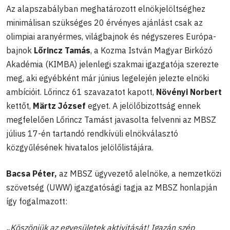
Az alapszabályban meghatározott elnökjelöltséghez
minimálisan szükséges 20 érvényes ajánlást csak az
olimpiai aranyérmes, világbajnok és négyszeres Európa-
bajnok
Lőrincz Tamás
, a Kozma István Magyar Birkózó
Akadémia (KIMBA) jelenlegi szakmai igazgatója szerezte
meg, aki egyébként már június legelején jelezte elnöki
ambícióit. Lőrincz 61 szavazatot kapott,
Növényi Norbert
kettőt,
Märtz József
egyet. A jelölőbizottság ennek
megfelelően Lőrincz Tamást javasolta felvenni az MBSZ
július 17-én tartandó rendkívüli elnökválasztó
közgyűlésének hivatalos jelölőlistájára.
Bacsa Péter,
az MBSZ ügyvezető alelnöke, a nemzetközi
szövetség (UWW) igazgatósági tagja az MBSZ honlapján
így fogalmazott:
„Köszönjük az egyesületek aktivitását! Igazán szép