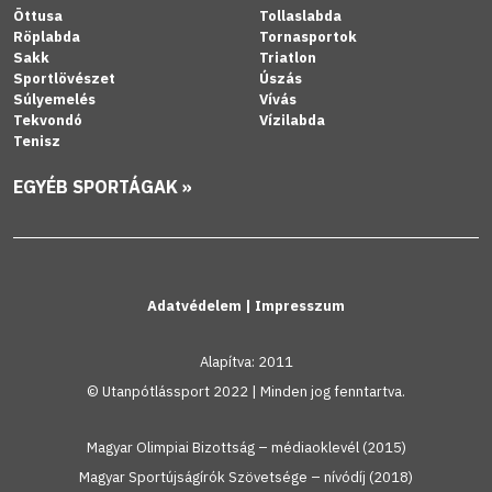
Öttusa
Tollaslabda
Röplabda
Tornasportok
Sakk
Triatlon
Sportlövészet
Úszás
Súlyemelés
Vívás
Tekvondó
Vízilabda
Tenisz
EGYÉB SPORTÁGAK »
Adatvédelem
|
Impresszum
Alapítva: 2011
© Utanpótlássport 2022 | Minden jog fenntartva.
Magyar Olimpiai Bizottság – médiaoklevél (2015)
Magyar Sportújságírók Szövetsége – nívódíj (2018)