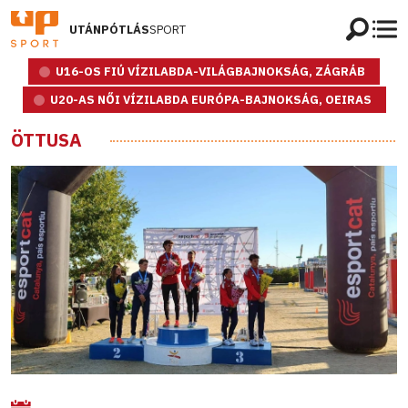
UTÁNPÓTLÁS
SPORT
U16-OS FIÚ VÍZILABDA-VILÁGBAJNOKSÁG, ZÁGRÁB
U20-AS NŐI VÍZILABDA EURÓPA-BAJNOKSÁG, OEIRAS
ÖTTUSA