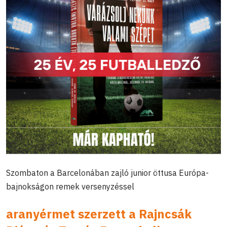
Szombaton a Barcelonában zajló junior öttusa Európa-
bajnokságon remek versenyzéssel
aranyérmet szerzett a Rajncsák