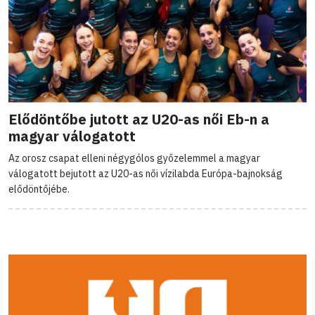
Elődöntőbe jutott az U20-as női Eb-n a
magyar válogatott
Az orosz csapat elleni négygólos győzelemmel a magyar
válogatott bejutott az U20-as női vízilabda Európa-bajnokság
elődöntőjébe.