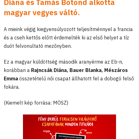
Diána és Tamás Botond alkotta
magyar vegyes váltó.
A mieink végig kiegyensúlyozott teljesítménnyel a francia
és a cseh kettős előtt érdemelték ki az első helyet a tíz
duót felvonultató mezőnyben.
Ez a magyar küldöttség második aranyérme az Eb-n,
korábban a
Rajncsák Diána, Bauer Blanka, Mészáros
Emma
összetételű női csapat állhatott fel a dobogó felső
fokára.
(Kiemelt kép forrása: MÖSZ)