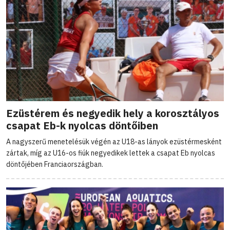
Ezüstérem és negyedik hely a korosztályos
csapat Eb-k nyolcas döntőiben
A nagyszerű menetelésük végén az U18-as lányok ezüstérmesként
zártak, míg az U16-os fiúk negyedikek lettek a csapat Eb nyolcas
döntőjében Franciaországban.