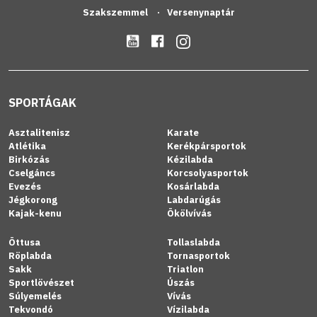
Szakszemmel
Versenynaptár
SPORTÁGAK
Asztalitenisz
Karate
Atlétika
Kerékpársportok
Birkózás
Kézilabda
Cselgáncs
Korcsolyasportok
Evezés
Kosárlabda
Jégkorong
Labdarúgás
Kajak-kenu
Ökölvívás
Öttusa
Tollaslabda
Röplabda
Tornasportok
Sakk
Triatlon
Sportlövészet
Úszás
Súlyemelés
Vívás
Tekvondó
Vízilabda