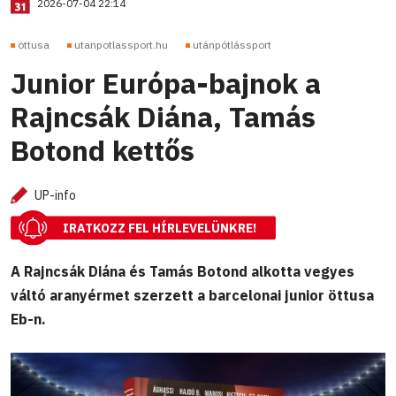
2026-07-04 22:14
öttusa
utanpotlassport.hu
utánpótlássport
Junior Európa-bajnok a
Rajncsák Diána, Tamás
Botond kettős
UP-info
IRATKOZZ FEL HÍRLEVELÜNKRE!
A Rajncsák Diána és Tamás Botond alkotta vegyes
váltó aranyérmet szerzett a barcelonai junior öttusa
Eb-n.