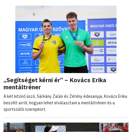
„Segítséget kérni ér” – Kovács Erika
mentáltréner
A két kitűnő úszó, Sárkány Zalán és Zétény édesanyja, Kovács Erika
beszélt arról, hogyan lehet elválasztani a mentáltréneri és a
sportszülői szerepkört.