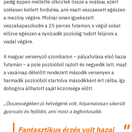
pedig éppen mellette ütköztek össze a riválisai, ezért
szélesen kellett fordulnia, ami miatt visszaesett egészen
a mezőny végére. Molnár innen igyekezett
visszakapaszkodni a 25 perces futamon, s végül sokat
előzve egészen a nyolcadik pozícióig tudott feljönni a
viadal végére.
A magyar versenyző szombaton – pályafutása első hazai
futamán – a pole pozícióból rajtolt és negyedik lett, majd
a vasárnap délelőtt rendezett második versenyen a
harmadik pozícióból startolva másodikként ért célba, így
dobogóra állhatott saját közönsége előtt.
„Összességében jó hétvégénk volt, folyamatosan sikerült
gyorsulni és fejlődni, ami most a legfontosabb.
Fantasztikus érzés volt hazai