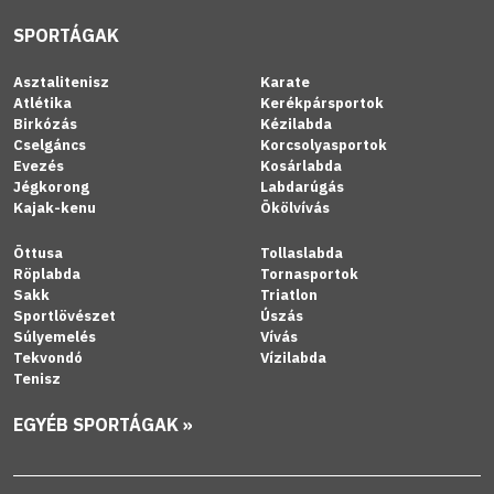
SPORTÁGAK
Asztalitenisz
Karate
Atlétika
Kerékpársportok
Birkózás
Kézilabda
Cselgáncs
Korcsolyasportok
Evezés
Kosárlabda
Jégkorong
Labdarúgás
Kajak-kenu
Ökölvívás
Öttusa
Tollaslabda
Röplabda
Tornasportok
Sakk
Triatlon
Sportlövészet
Úszás
Súlyemelés
Vívás
Tekvondó
Vízilabda
Tenisz
EGYÉB SPORTÁGAK »