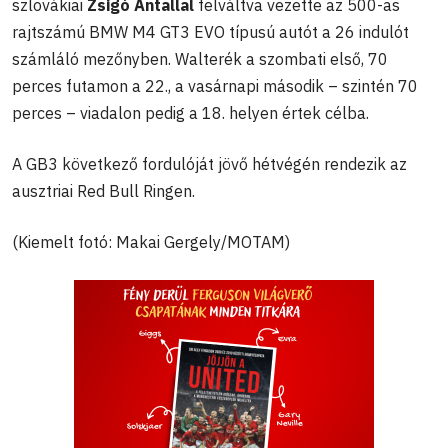
szlovákiai
Zsigó Antallal
felváltva vezette az 500-as
rajtszámú BMW M4 GT3 EVO típusú autót a 26 indulót
számláló mezőnyben. Walterék a szombati első, 70
perces futamon a 22., a vasárnapi második – szintén 70
perces – viadalon pedig a 18. helyen értek célba.
A GB3 következő fordulóját jövő hétvégén rendezik az
ausztriai Red Bull Ringen.
(Kiemelt fotó: Makai Gergely/MOTAM)