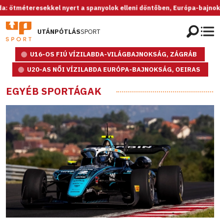
teresekkel nyert a spanyolok elleni döntőben, Európa-bajnok az U20-
UTÁNPÓTLÁS
SPORT
U16-OS FIÚ VÍZILABDA-VILÁGBAJNOKSÁG, ZÁGRÁB
U20-AS NŐI VÍZILABDA EURÓPA-BAJNOKSÁG, OEIRAS
EGYÉB SPORTÁGAK