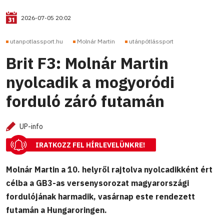
2026-07-05 20:02
utanpotlassport.hu
Molnár Martin
utánpótlássport
Brit F3: Molnár Martin
nyolcadik a mogyoródi
forduló záró futamán
UP-info
IRATKOZZ FEL HÍRLEVELÜNKRE!
Molnár Martin a 10. helyről rajtolva nyolcadikként ért
célba a GB3-as versenysorozat magyarországi
fordulójának harmadik, vasárnap este rendezett
futamán a Hungaroringen.