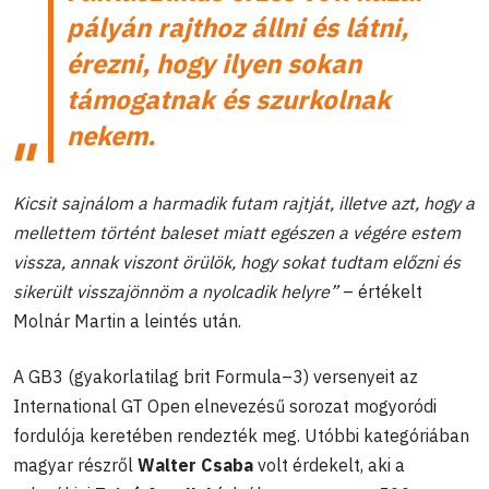
pályán rajthoz állni és látni,
érezni, hogy ilyen sokan
támogatnak és szurkolnak
nekem.
Kicsit sajnálom a harmadik futam rajtját, illetve azt, hogy a
mellettem történt baleset miatt egészen a végére estem
vissza, annak viszont örülök, hogy sokat tudtam előzni és
sikerült visszajönnöm a nyolcadik helyre”
– értékelt
Molnár Martin a leintés után.
A GB3 (gyakorlatilag brit Formula–3) versenyeit az
International GT Open elnevezésű sorozat mogyoródi
fordulója keretében rendezték meg. Utóbbi kategóriában
magyar részről
Walter Csaba
volt érdekelt, aki a