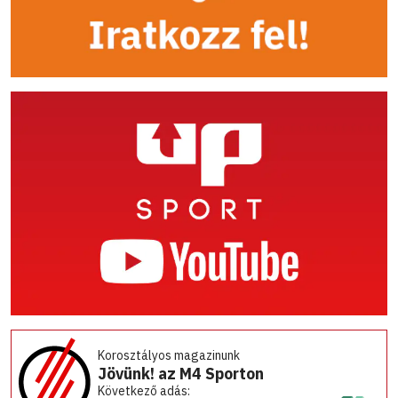
Korosztályos magazinunk
Jövünk! az M4 Sporton
Következő adás: