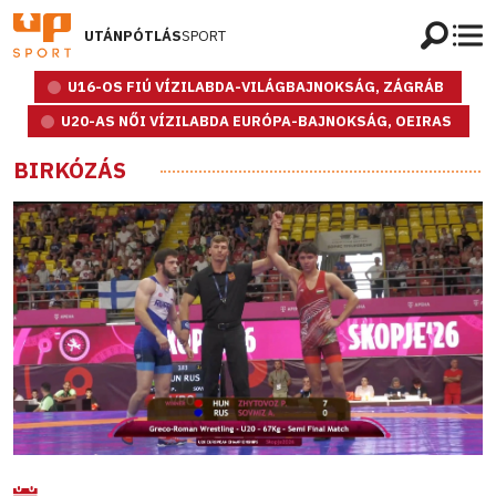
UTÁNPÓTLÁS
SPORT
U16-OS FIÚ VÍZILABDA-VILÁGBAJNOKSÁG, ZÁGRÁB
U20-AS NŐI VÍZILABDA EURÓPA-BAJNOKSÁG, OEIRAS
BIRKÓZÁS