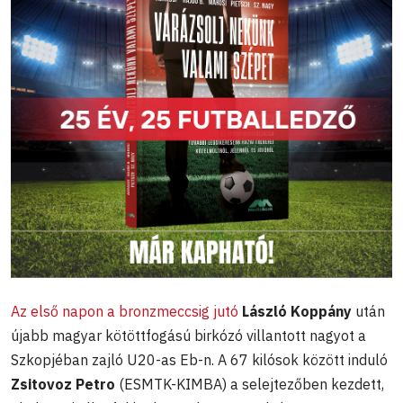
Az első napon a bronzmeccsig jutó
László Koppány
után
újabb magyar kötöttfogású birkózó villantott nagyot a
Szkopjéban zajló U20-as Eb-n. A 67 kilósok között induló
Zsitovoz Petro
(ESMTK-KIMBA) a selejtezőben kezdett,