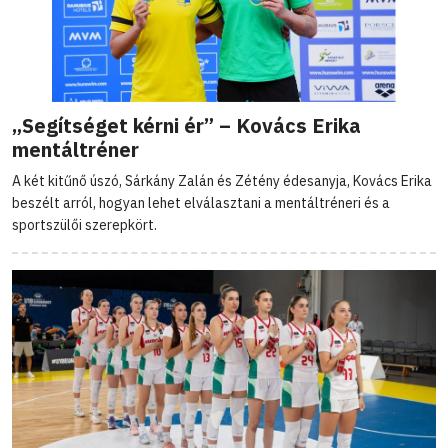
„Segítséget kérni ér” – Kovács Erika
mentáltréner
A két kitűnő úszó, Sárkány Zalán és Zétény édesanyja, Kovács Erika
beszélt arról, hogyan lehet elválasztani a mentáltréneri és a
sportszülői szerepkört.