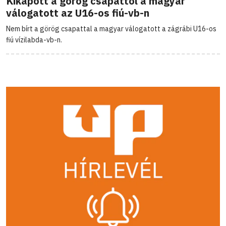
Kikapott a görög csapattól a magyar
válogatott az U16-os fiú-vb-n
Nem bírt a görög csapattal a magyar válogatott a zágrábi U16-os
fiú vízilabda-vb-n.