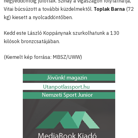
negyeddöntőig jutottak. Szinay a vigaszágon folytathatja,
Vitai búcsúzott a további küzdelmektől.
Toplak Barna
(72
kg) kiesett a nyolcaddöntőben.
Kedd este László Koppánynak szurkolhatunk a 130
kilósok bronzcsatájában.
(Kiemelt kép forrása: MBSZ/UWW)