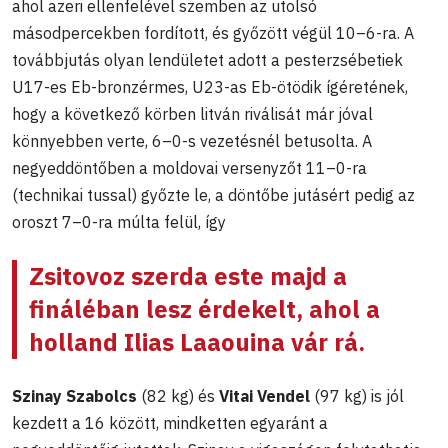
ahol azeri ellenfelével szemben az utolsó
másodpercekben fordított, és győzött végül 10–6-ra. A
továbbjutás olyan lendületet adott a pesterzsébetiek
U17-es Eb-bronzérmes, U23-as Eb-ötödik ígéretének,
hogy a következő körben litván riválisát már jóval
könnyebben verte, 6–0-s vezetésnél betusolta. A
negyeddöntőben a moldovai versenyzőt 11–0-ra
(technikai tussal) győzte le, a döntőbe jutásért pedig az
oroszt 7–0-ra múlta felül, így
Zsitovoz szerda este majd a
fináléban lesz érdekelt, ahol a
holland Ilias Laaouina vár rá.
Szinay Szabolcs
(82 kg) és
Vitai Vendel
(97 kg) is jól
kezdett a 16 között, mindketten egyaránt a