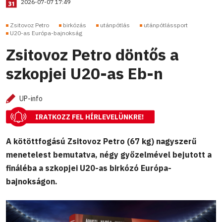
2026-07-07 17:49
Zsitovoz Petro
birkózás
utánpótlás
utánpótlássport
U20-as Európa-bajnokság
Zsitovoz Petro döntős a
szkopjei U20-as Eb-n
UP-info
IRATKOZZ FEL HÍRLEVELÜNKRE!
A kötöttfogású Zsitovoz Petro (67 kg) nagyszerű
menetelest bemutatva, négy győzelmével bejutott a
fináléba a szkopjei U20-as birkózó Európa-
bajnokságon.