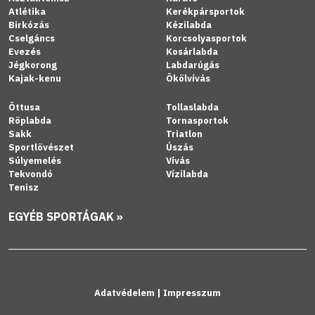
Atlétika
Kerékpársportok
Birkózás
Kézilabda
Cselgáncs
Korcsolyasportok
Evezés
Kosárlabda
Jégkorong
Labdarúgás
Kajak-kenu
Ökölvívás
Öttusa
Tollaslabda
Röplabda
Tornasportok
Sakk
Triatlon
Sportlövészet
Úszás
Súlyemelés
Vívás
Tekvondó
Vízilabda
Tenisz
EGYÉB SPORTÁGAK »
Adatvédelem
|
Impresszum