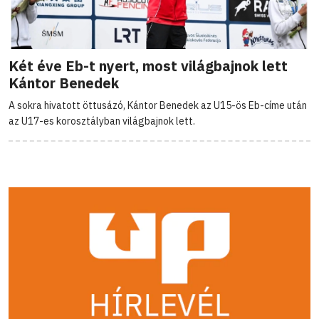
Két éve Eb-t nyert, most világbajnok lett
Kántor Benedek
A sokra hivatott öttusázó, Kántor Benedek az U15-ös Eb-címe után
az U17-es korosztályban világbajnok lett.