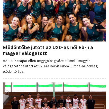
Elődöntőbe jutott az U20-as női Eb-n a
magyar válogatott
Az orosz csapat elleni négygólos győzelemmel a magyar
válogatott bejutott az U20-as női vízilabda Európa-bajnokság
elődöntőjébe.