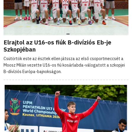
Elrajtol az U16-os fiúk B-divíziós Eb-je
Szkopjéban
Csütörtök este az észtek ellen játssza az első csoportmeccsét a
Moosz Milán vezette U16-os fiú kosárlabda-válogatott a szkopjei
B-dívíziós Európa-bajnokságon.