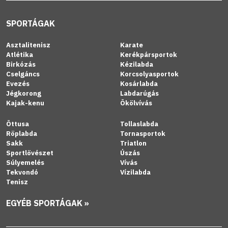
SPORTÁGAK
Asztalitenisz
Karate
Atlétika
Kerékpársportok
Birkózás
Kézilabda
Cselgáncs
Korcsolyasportok
Evezés
Kosárlabda
Jégkorong
Labdarúgás
Kajak-kenu
Ökölvívás
Öttusa
Tollaslabda
Röplabda
Tornasportok
Sakk
Triatlon
Sportlövészet
Úszás
Súlyemelés
Vívás
Tekvondó
Vízilabda
Tenisz
EGYÉB SPORTÁGAK »