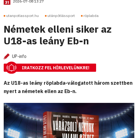
2026-07-08 13:27
utanpotlassport.hu
utánpótlássport
röplabda
Németek elleni siker az
U18-as leány Eb-n
UP-info
IRATKOZZ FEL HÍRLEVELÜNKRE!
Az U18-as leány röplabda-válogatott három szettben
nyert a németek ellen az Eb-n.