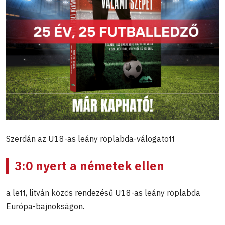
Szerdán az U18-as leány röplabda-válogatott
3:0 nyert a németek ellen
a lett, litván közös rendezésű U18-as leány röplabda
Európa-bajnokságon.