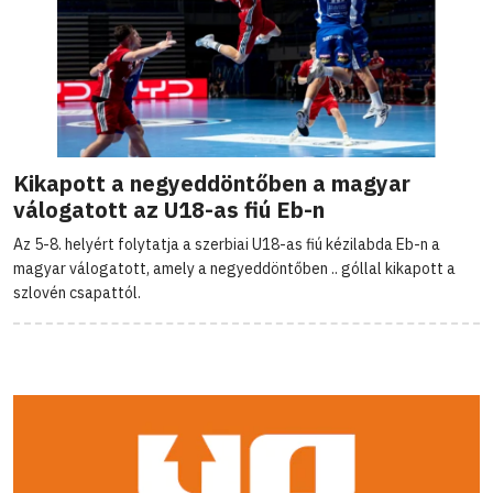
Kikapott a negyeddöntőben a magyar
válogatott az U18-as fiú Eb-n
Az 5-8. helyért folytatja a szerbiai U18-as fiú kézilabda Eb-n a
magyar válogatott, amely a negyeddöntőben .. góllal kikapott a
szlovén csapattól.