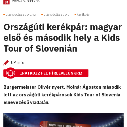
2026-07-08 12:25
utanpotlassport.hu
utánpótlássport
kerékpár
Országúti kerékpár: magyar
első és második hely a Kids
Tour of Slovenián
UP-info
IRATKOZZ FEL HÍRLEVELÜNKRE!
Burgermeister Olivér nyert, Molnár Ágoston második
lett az országúti kerékpárosok Kids Tour of Slovenia
elnevezésű viadalán.