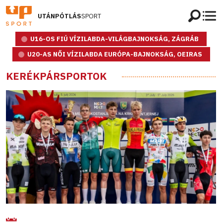
UTÁNPÓTLÁS
SPORT
U16-OS FIÚ VÍZILABDA-VILÁGBAJNOKSÁG, ZÁGRÁB
U20-AS NŐI VÍZILABDA EURÓPA-BAJNOKSÁG, OEIRAS
KERÉKPÁRSPORTOK