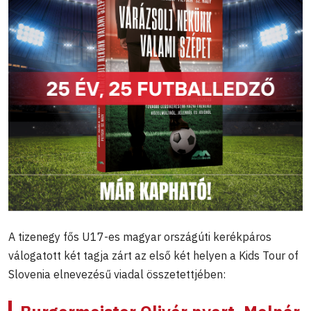
A tizenegy fős U17-es magyar országúti kerékpáros
válogatott két tagja zárt az első két helyen a Kids Tour of
Slovenia elnevezésű viadal összetettjében: