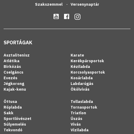
Szakszemmel
Versenynaptár
SPORTÁGAK
Asztalitenisz
Karate
Atlétika
Kerékpársportok
Birkózás
Kézilabda
Cselgáncs
Korcsolyasportok
Evezés
Kosárlabda
Jégkorong
Labdarúgás
Kajak-kenu
Ökölvívás
Öttusa
Tollaslabda
Röplabda
Tornasportok
Sakk
Triatlon
Sportlövészet
Úszás
Súlyemelés
Vívás
Tekvondó
Vízilabda