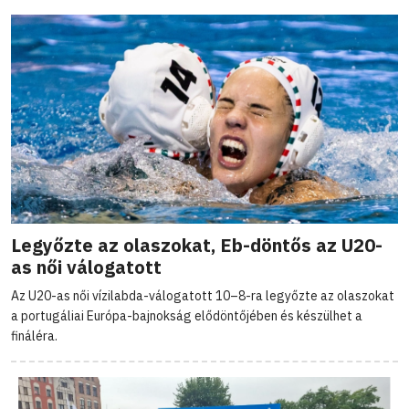
Legyőzte az olaszokat, Eb-döntős az U20-
as női válogatott
Az U20-as női vízilabda-válogatott 10–8-ra legyőzte az olaszokat
a portugáliai Európa-bajnokság elődöntőjében és készülhet a
fináléra.