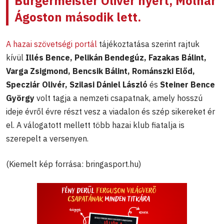
Burgermeister Olivér nyert, Molnár
Ágoston második lett.
A hazai szövetségi portál
tájékoztatása szerint rajtuk
kívül
Illés Bence, Pelikán Bendegúz, Fazakas Bálint,
Varga Zsigmond, Bencsik Bálint, Románszki Előd,
Specziár Olivér, Szilasi Dániel László
és
Steiner Bence
György
volt tagja a nemzeti csapatnak, amely hosszú
ideje évről évre részt vesz a viadalon és szép sikereket ér
el. A válogatott mellett több hazai klub fiatalja is
szerepelt a versenyen.
(Kiemelt kép forrása: bringasport.hu)