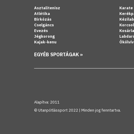
Asztalitenisz
Karate
Atlétika
Kerékp
Birkózás
Kézila
Cselgáncs
Korcso
Evezés
Kosárl
Jégkorong
Labdar
Kajak-kenu
Ökölvív
EGYÉB SPORTÁGAK »
Alapítva: 2011
© Utanpótlássport 2022 | Minden jog fenntartva.