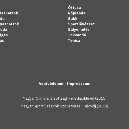
Öttusa
ársportok
Röplabda
bda
Sakk
lyasportok
Sportlövészet
abda
Súlyemelés
úgás
Tekvondó
ás
Tenisz
Adatvédelem
|
Impresszum
Magyar Olimpiai Bizottság – médiaoklevél (2015)
Magyar Sportújságírók Szövetsége – nívódíj (2018)