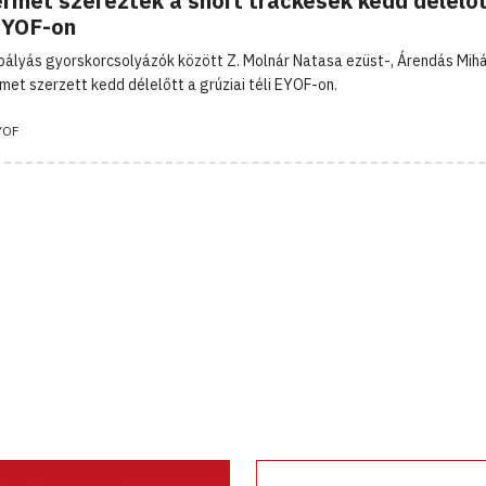
érmet szereztek a short trackesek kedd délelőt
 EYOF-on
 pályás gyorskorcsolyázók között Z. Molnár Natasa ezüst-, Árendás Mih
met szerzett kedd délelőtt a grúziai téli EYOF-on.
YOF