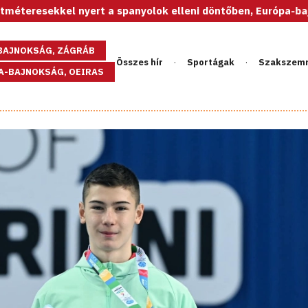
ekkel nyert a spanyolok elleni döntőben, Európa-bajnok az U
GBAJNOKSÁG, ZÁGRÁB
Összes hír
Sportágak
Szakszem
PA-BAJNOKSÁG, OEIRAS