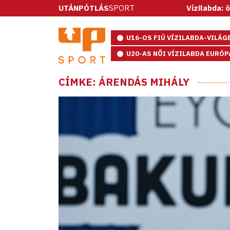
UTÁNPÓTLÁS
SPORT
Vízilabda: ötméteres
U16-OS FIÚ VÍZILABDA-VILÁ
U20-AS NŐI VÍZILABDA EURÓ
CÍMKE: ÁRENDÁS MIHÁLY