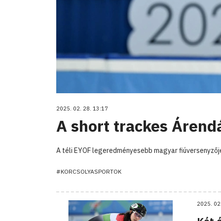
2025. 02. 28. 13:17
A short trackes Árend
A téli EYOF legeredményesebb magyar fiúversenyzője,
#KORCSOLYASPORTOK
2025. 02