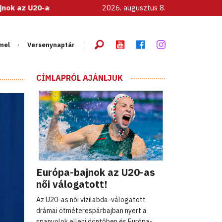
20-as női válogatott!
2026. augusztus 8.
mel
Versenynaptár
CÍMLAPRÓL AJÁNLJUK
Európa-bajnok az U20-as
női válogatott!
Az U20-as női vízilabda-válogatott
drámai ötméterespárbajban nyert a
spanyolok elleni döntőben és Európa-