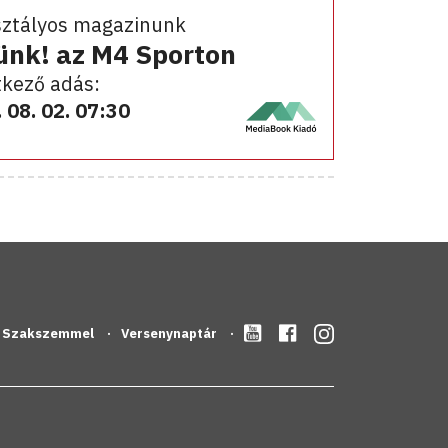
sztályos magazinunk
ünk! az M4 Sporton
kező adás:
 08. 02. 07:30
Szakszemmel
Versenynaptár