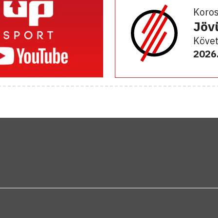
Koro
Jöv
Követ
2026.