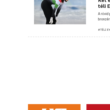
Két 
téli
A rövid
bronzér
#TÉLI E