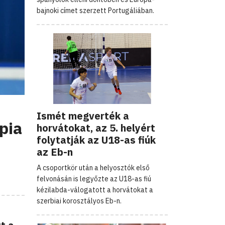
bajnoki címet szerzett Portugáliában.
Ismét megverték a
pia
horvátokat, az 5. helyért
folytatják az U18-as fiúk
az Eb-n
A csoportkör után a helyosztók első
felvonásán is legyőzte az U18-as fiú
kézilabda-válogatott a horvátokat a
szerbiai korosztályos Eb-n.