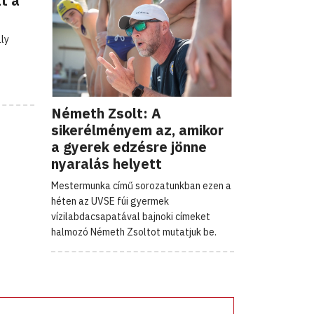
t a
ály
Németh Zsolt: A
sikerélményem az, amikor
a gyerek edzésre jönne
nyaralás helyett
Mestermunka című sorozatunkban ezen a
héten az UVSE fúi gyermek
vízilabdacsapatával bajnoki címeket
halmozó Németh Zsoltot mutatjuk be.