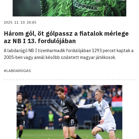
2025. 11. 10. 20:45
Három gól, öt gólpassz a fiatalok mérlege
az NB I 13. fordulójában
A labdarúgó NB I tizenharmadik fordulójában 1293 percet kaptak a
2005-ben vagy annál később született magyar játékosok.
#LABDARÚGÁS