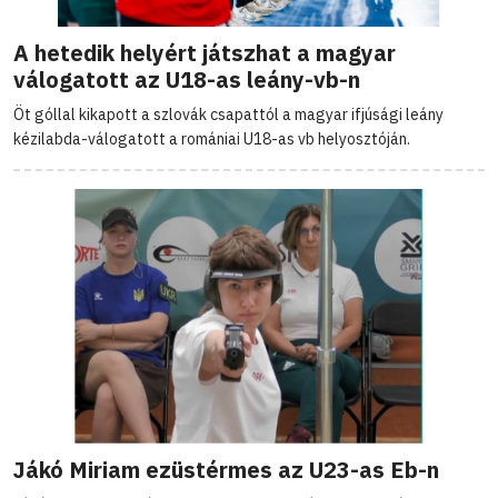
A hetedik helyért játszhat a magyar
válogatott az U18-as leány-vb-n
Öt góllal kikapott a szlovák csapattól a magyar ifjúsági leány
kézilabda-válogatott a romániai U18-as vb helyosztóján.
Jákó Miriam ezüstérmes az U23-as Eb-n