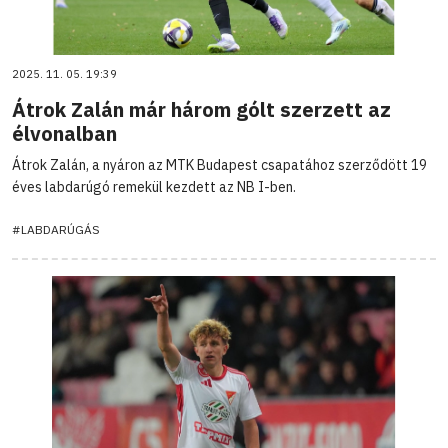
2025. 11. 05. 19:39
Átrok Zalán már három gólt szerzett az
élvonalban
Átrok Zalán, a nyáron az MTK Budapest csapatához szerződött 19
éves labdarúgó remekül kezdett az NB I-ben.
#LABDARÚGÁS