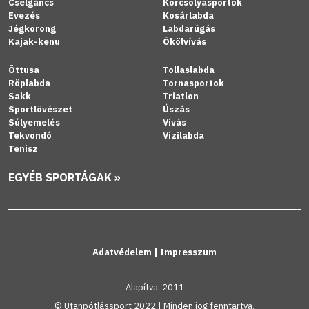
Cselgáncs
Korcsolyasportok
Evezés
Kosárlabda
Jégkorong
Labdarúgás
Kajak-kenu
Ökölvívás
Öttusa
Tollaslabda
Röplabda
Tornasportok
Sakk
Triatlon
Sportlövészet
Úszás
Súlyemelés
Vívás
Tekvondó
Vízilabda
Tenisz
EGYÉB SPORTÁGAK »
Adatvédelem
|
Impresszum
Alapítva: 2011
© Utanpótlássport 2022 | Minden jog fenntartva.