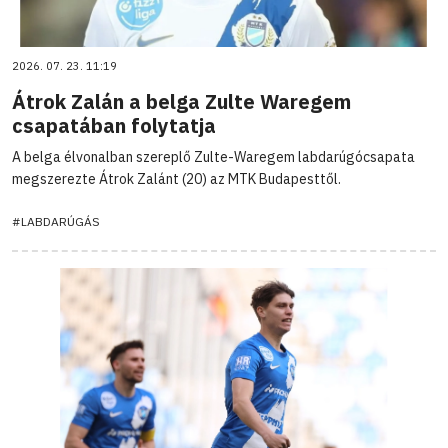
2026. 07. 23. 11:19
Átrok Zalán a belga Zulte Waregem
csapatában folytatja
A belga élvonalban szereplő Zulte-Waregem labdarúgócsapata
megszerezte Átrok Zalánt (20) az MTK Budapesttől.
#LABDARÚGÁS