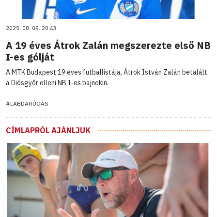
2025. 08. 09. 20:43
A 19 éves Átrok Zalán megszerezte első NB
I-es gólját
A MTK Budapest 19 éves futballistája, Átrok István Zalán betalált
a Diósgyőr elleni NB I-es bajnokin.
#LABDARÚGÁS
CÍMLAPRÓL AJÁNLJUK