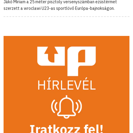
Jákó Miriam a 25 méter pisztoly versenyszámban ezüstérmet
szerzett a wroclawi U23-as sportlövő Európa-bajnokságon.