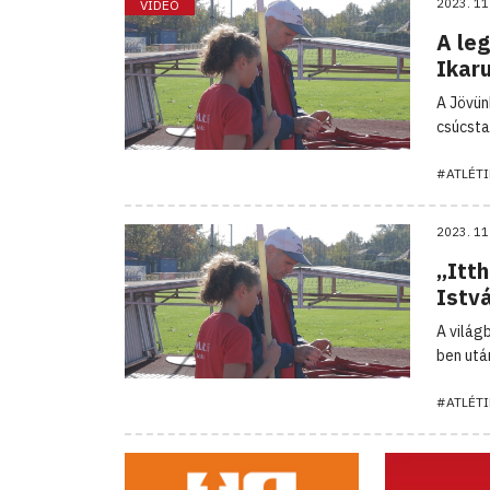
2023. 11
VIDEÓ
A leg
Ikar
A Jövün
csúcsta
#ATLÉTI
2023. 11
„Itth
Istv
A világ
ben utá
#ATLÉTI