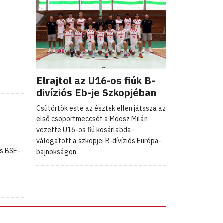
Elrajtol az U16-os fiúk B-
divíziós Eb-je Szkopjéban
Csütörtök este az észtek ellen játssza az
első csoportmeccsét a Moosz Milán
vezette U16-os fiú kosárlabda-
válogatott a szkopjei B-dívíziós Európa-
us BSE-
bajnokságon.