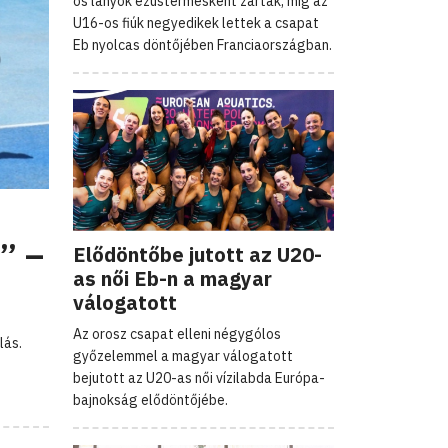
os lányok ezüstérmesként zártak, míg az
U16-os fiúk negyedikek lettek a csapat
Eb nyolcas döntőjében Franciaországban.
” –
Elődöntőbe jutott az U20-
as női Eb-n a magyar
válogatott
Az orosz csapat elleni négygólos
lás.
győzelemmel a magyar válogatott
bejutott az U20-as női vízilabda Európa-
bajnokság elődöntőjébe.