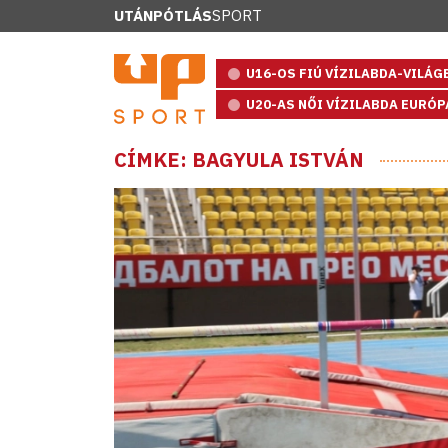
UTÁNPÓTLÁS
SPORT
U16-OS FIÚ VÍZILABDA-VILÁ
U20-AS NŐI VÍZILABDA EURÓ
CÍMKE: BAGYULA ISTVÁN