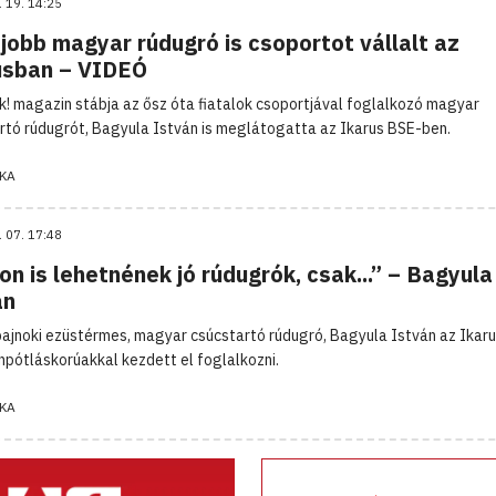
. 19. 14:25
jobb magyar rúdugró is csoportot vállalt az
usban – VIDEÓ
k! magazin stábja az ősz óta fiatalok csoportjával foglalkozó magyar
rtó rúdugrót, Bagyula István is meglátogatta az Ikarus BSE-ben.
KA
. 07. 17:48
on is lehetnének jó rúdugrók, csak...” – Bagyula
án
bajnoki ezüstérmes, magyar csúcstartó rúdugró, Bagyula István az Ikar
npótláskorúakkal kezdett el foglalkozni.
KA