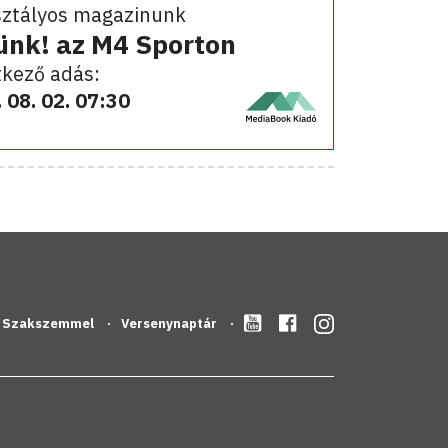
sztályos magazinunk
ünk! az M4 Sporton
kező adás:
 08. 02. 07:30
Szakszemmel
Versenynaptár