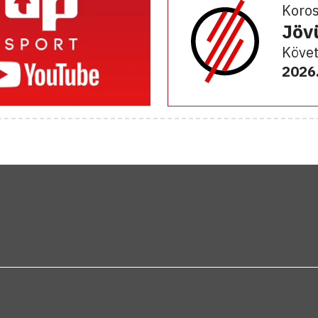
Koro
Jöv
Követ
2026.