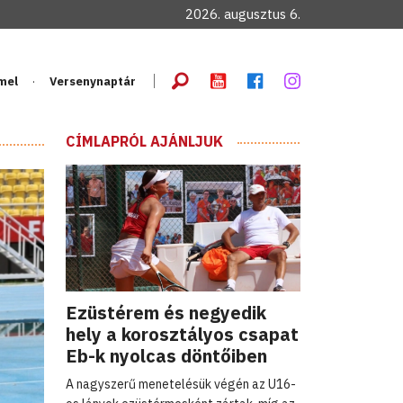
2026. augusztus 6.
mel
Versenynaptár
CÍMLAPRÓL AJÁNLJUK
Ezüstérem és negyedik
hely a korosztályos csapat
Eb-k nyolcas döntőiben
A nagyszerű menetelésük végén az U16-