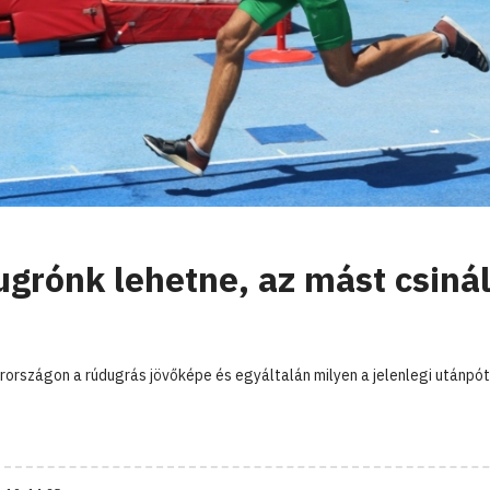
ugrónk lehetne, az mást csinál
rországon a rúdugrás jövőképe és egyáltalán milyen a jelenlegi utánpót