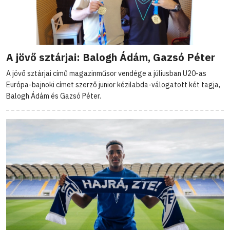
A jövő sztárjai: Balogh Ádám, Gazsó Péter
A jövő sztárjai című magazinműsor vendége a júliusban U20-as
Európa-bajnoki címet szerző junior kézilabda-válogatott két tagja,
Balogh Ádám és Gazsó Péter.