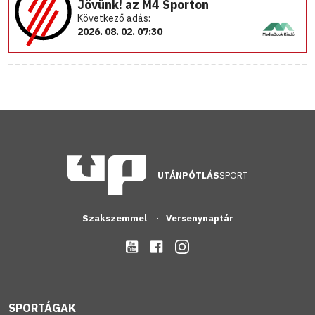
Jövünk! az M4 Sporton
Következő adás:
2026. 08. 02. 07:30
UTÁNPÓTLÁS
SPORT
Szakszemmel
Versenynaptár
SPORTÁGAK