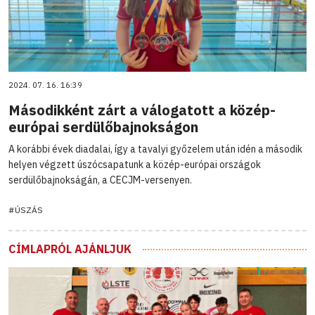
2024. 07. 16. 16:39
Másodikként zárt a válogatott a közép-
európai serdülőbajnokságon
A korábbi évek diadalai, így a tavalyi győzelem után idén a második
helyen végzett úszócsapatunk a közép-európai országok
serdülőbajnokságán, a CECJM-versenyen.
#ÚSZÁS
CÍMLAPRÓL AJÁNLJUK