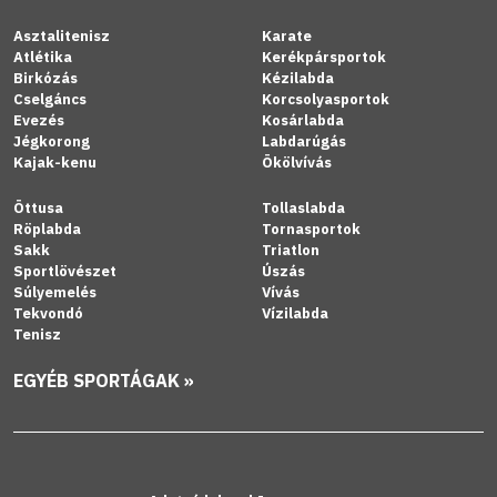
Asztalitenisz
Karate
Atlétika
Kerékpársportok
Birkózás
Kézilabda
Cselgáncs
Korcsolyasportok
Evezés
Kosárlabda
Jégkorong
Labdarúgás
Kajak-kenu
Ökölvívás
Öttusa
Tollaslabda
Röplabda
Tornasportok
Sakk
Triatlon
Sportlövészet
Úszás
Súlyemelés
Vívás
Tekvondó
Vízilabda
Tenisz
EGYÉB SPORTÁGAK »