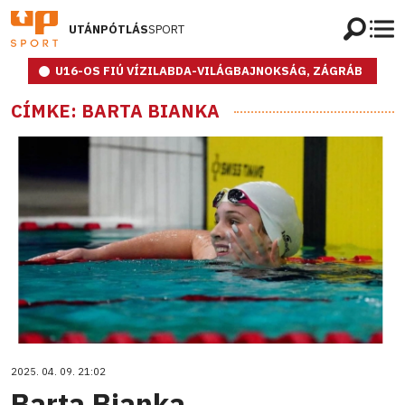
UTÁNPÓTLÁS
SPORT
U16-OS FIÚ VÍZILABDA-VILÁGBAJNOKSÁG, ZÁGRÁB
CÍMKE: BARTA BIANKA
2025. 04. 09. 21:02
Barta Bianka