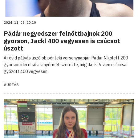
2024. 11. 08. 20:10
Pádár negyedszer felnőttbajnok 200
gyorson, Jackl 400 vegyesen is csúcsot
úszott
A rövid pályás úszó ob pénteki versenynapján Pádár Nikolett 200
gyorson idei első aranyérmét szerezte, míg Jackl Vivien csúccsal
győzött 400 vegyesen.
#ÚSZÁS