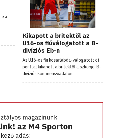
je a
Kikapott a britektől az
U16-os fiúválogatott a B-
divíziós Eb-n
Az U16-os fiú kosárlabda-válogatott öt
ponttal kikapott a britektől a szkopjei B-
divíziós kontinensviadalon.
sztályos magazinunk
ünk! az M4 Sporton
kező adás: