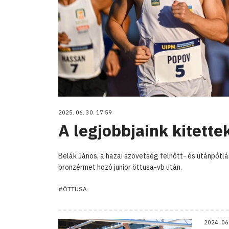
2025. 06. 30. 17:59
A legjobbjaink kitette
Belák János, a hazai szövetség felnőtt- és utánpótl
bronzérmet hozó junior öttusa-vb után.
#ÖTTUSA
2024. 06