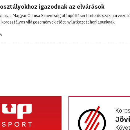
rosztályokhoz igazodnak az elvárások
ános, a Magyar Öttusa Szövetség utánpótlásért felelős szakmai vezető
 korosztályos világesemények előtt nyilatkozott honlapunknak.
A
Koro
Jöv
Követ