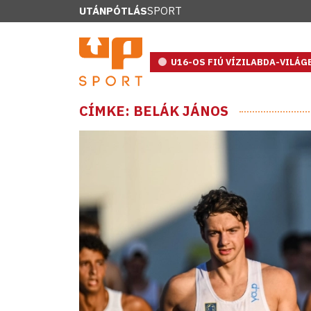
UTÁNPÓTLÁS
SPORT
U16-OS FIÚ VÍZILABDA-VILÁ
CÍMKE: BELÁK JÁNOS