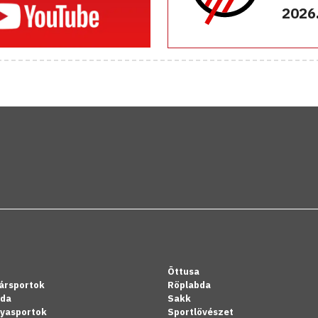
2026.
Öttusa
ársportok
Röplabda
bda
Sakk
lyasportok
Sportlövészet