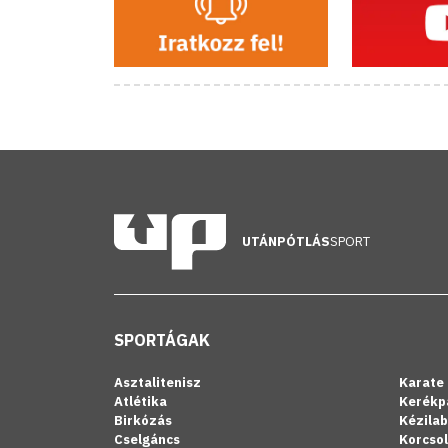
UTÁNPÓTLÁS
SPORT
SPORTÁGAK
Asztalitenisz
Karate
Atlétika
Kerékp
Birkózás
Kézila
Cselgáncs
Korcso