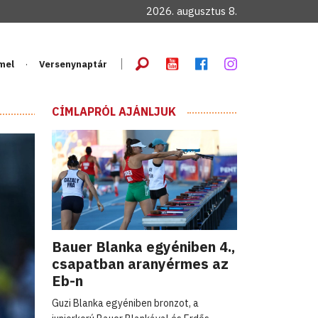
2026. augusztus 8.
mel
Versenynaptár
CÍMLAPRÓL AJÁNLJUK
Bauer Blanka egyéniben 4.,
csapatban aranyérmes az
Eb-n
Guzi Blanka egyéniben bronzot, a