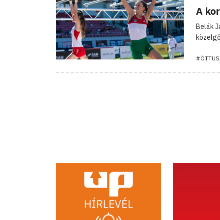
A ko
Belák J
közelgő
#ÖTTUS