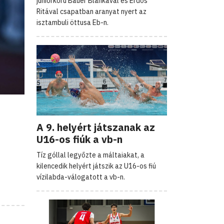
juniorkorú Bauer Blankával és Erdős
Ritával csapatban aranyat nyert az
isztambuli öttusa Eb-n.
n
A 9. helyért játszanak az
U16-os fiúk a vb-n
Tíz góllal legyőzte a máltaiakat, a
kilencedik helyért játszik az U16-os fiú
vízilabda-válogatott a vb-n.