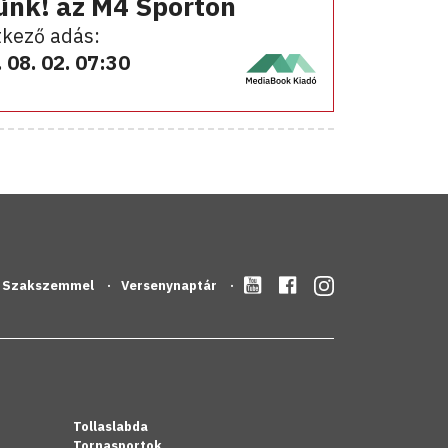
ünk! az M4 Sporton
kező adás:
 08. 02. 07:30
Szakszemmel
Versenynaptár
Tollaslabda
Tornasportok