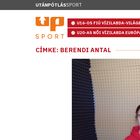
UTÁNPÓTLÁS
SPORT
U16-OS FIÚ VÍZILABDA-VILÁ
U20-AS NŐI VÍZILABDA EURÓ
CÍMKE: BERENDI ANTAL