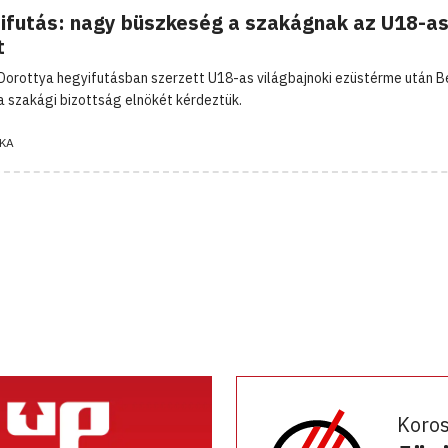
ifutás: nagy büszkeség a szakágnak az U18-as
t
Dorottya hegyifutásban szerzett U18-as világbajnoki ezüstérme után B
 a szakági bizottság elnökét kérdeztük.
KA
Koro