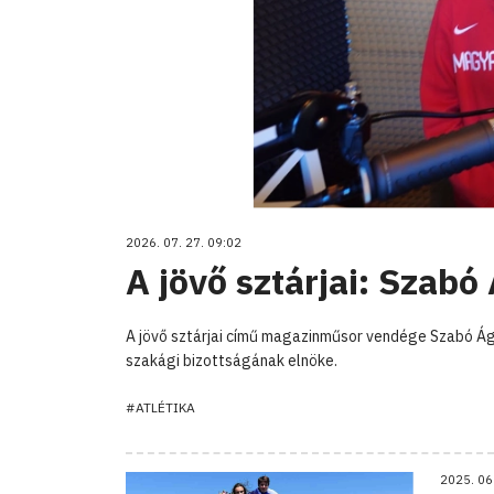
2026. 07. 27. 09:02
A jövő sztárjai: Szabó
A jövő sztárjai című magazinműsor vendége Szabó Ág
szakági bizottságának elnöke.
#ATLÉTIKA
2025. 06