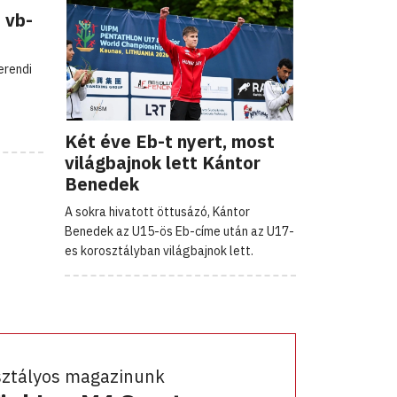
 vb-
erendi
Két éve Eb-t nyert, most
világbajnok lett Kántor
Benedek
A sokra hivatott öttusázó, Kántor
Benedek az U15-ös Eb-címe után az U17-
es korosztályban világbajnok lett.
sztályos magazinunk