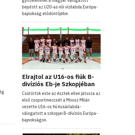
győzelemmel a magyar válogatott
bejutott az U20-as női vízilabda Európa-
bajnokság elődöntőjébe.
Elrajtol az U16-os fiúk B-
divíziós Eb-je Szkopjéban
ség
Csütörtök este az észtek ellen játssza az
első csoportmeccsét a Moosz Milán
vezette U16-os fiú kosárlabda-
válogatott a szkopjei B-dívíziós Európa-
bajnokságon.