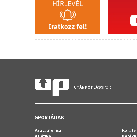
UTÁNPÓTLÁS
SPORT
SPORTÁGAK
Asztalitenisz
Karate
Atlétika
Kerékp