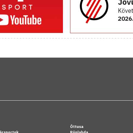
Jöv
Követ
2026.
Öttusa
ársportok
Röplabda