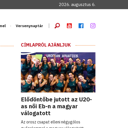
2026. augusztus 6.
mel
Versenynaptár
CÍMLAPRÓL AJÁNLJUK
Elődöntőbe jutott az U20-
as női Eb-n a magyar
válogatott
Az orosz csapat elleni négygólos