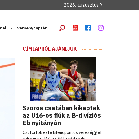
2026. augusztus 7.
mel
Versenynaptár
CÍMLAPRÓL AJÁNLJUK
Szoros csatában kikaptak
az U16-os fiúk a B-divíziós
Eb nyitányán
Csütörtök este kilencpontos vereséggel