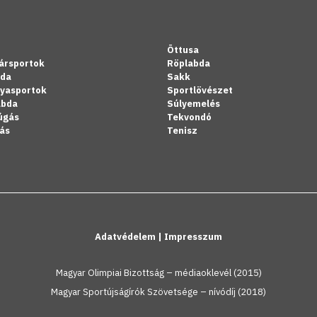
Öttusa
ársportok
Röplabda
bda
Sakk
lyasportok
Sportlövészet
abda
Súlyemelés
úgás
Tekvondó
ás
Tenisz
Adatvédelem
|
Impresszum
Magyar Olimpiai Bizottság – médiaoklevél (2015)
Magyar Sportújságírók Szövetsége – nívódíj (2018)