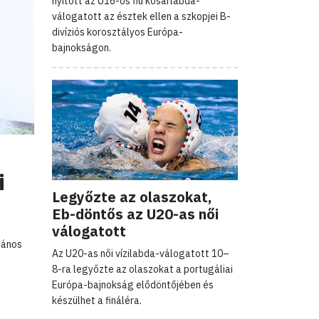
nyitott az U16-os fiú kosárlabda-
válogatott az észtek ellen a szkopjei B-
divíziós korosztályos Európa-
bajnokságon.
i
Legyőzte az olaszokat,
Eb-döntős az U20-as női
válogatott
lános
Az U20-as női vízilabda-válogatott 10–
8-ra legyőzte az olaszokat a portugáliai
Európa-bajnokság elődöntőjében és
készülhet a fináléra.