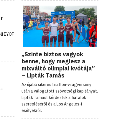
ar
éli EYOF
„Szinte biztos vagyok
benne, hogy meglesz a
mixváltó olimpiai kvótája”
– Lipták Tamás
Az újabb sikeres triatlon-világverseny
 a
után a válogatott szövetségi kapitányát,
Lipták Tamást kérdeztük a fiatalok
szerepléséről és a Los Angeles-i
esélyekről.