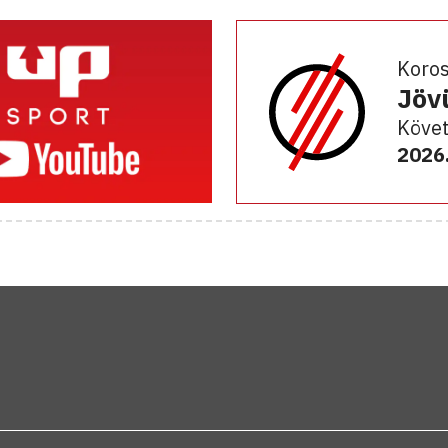
Koro
Jöv
Követ
2026.