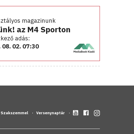
sztályos magazinunk
ünk! az M4 Sporton
kező adás:
 08. 02. 07:30
Szakszemmel
Versenynaptár