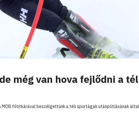
 de még van hova fejlődni a tél
l, a MOB főtitkárával beszélgettünk a téli sportágak utánpótlásának álta