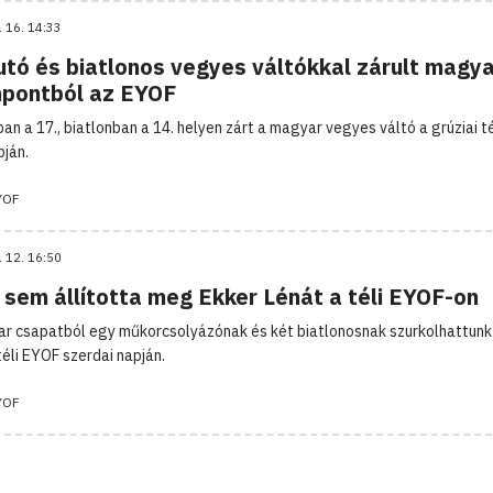
. 16. 14:33
utó és biatlonos vegyes váltókkal zárult magy
pontból az EYOF
ban a 17., biatlonban a 14. helyen zárt a magyar vegyes váltó a grúziai t
pján.
YOF
. 12. 16:50
 sem állította meg Ekker Lénát a téli EYOF-on
r csapatból egy műkorcsolyázónak és két biatlonosnak szurkolhattunk
téli EYOF szerdai napján.
YOF