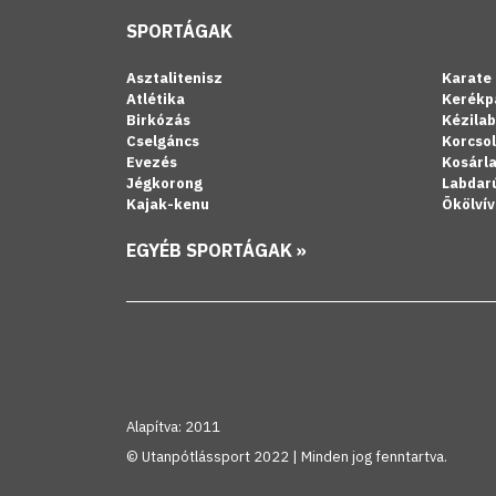
SPORTÁGAK
Asztalitenisz
Karate
Atlétika
Kerékp
Birkózás
Kézila
Cselgáncs
Korcso
Evezés
Kosárl
Jégkorong
Labdar
Kajak-kenu
Ökölvív
EGYÉB SPORTÁGAK »
Alapítva: 2011
© Utanpótlássport 2022 | Minden jog fenntartva.