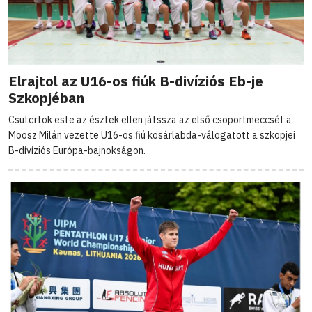
Elrajtol az U16-os fiúk B-divíziós Eb-je
Szkopjéban
Csütörtök este az észtek ellen játssza az első csoportmeccsét a
Moosz Milán vezette U16-os fiú kosárlabda-válogatott a szkopjei
B-dívíziós Európa-bajnokságon.