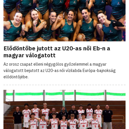
Elődöntőbe jutott az U20-as női Eb-n a
magyar válogatott
Az orosz csapat elleni négygólos győzelemmel a magyar
válogatott bejutott az U20-as női vízilabda Európa-bajnokság
elődöntőjébe.