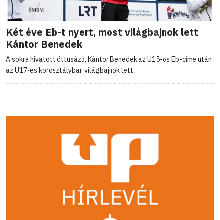
Két éve Eb-t nyert, most világbajnok lett
Kántor Benedek
A sokra hivatott öttusázó, Kántor Benedek az U15-ös Eb-címe után
az U17-es korosztályban világbajnok lett.