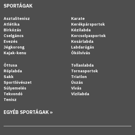
SPORTÁGAK
Asztalitenisz
Karate
Atlétika
Kerékpársportok
Birkózás
Kézilabda
Cselgáncs
Korcsolyasportok
Evezés
Kosárlabda
Jégkorong
Labdarúgás
Kajak-kenu
Ökölvívás
Öttusa
Tollaslabda
Röplabda
Tornasportok
Sakk
Triatlon
Sportlövészet
Úszás
Súlyemelés
Vívás
Tekvondó
Vízilabda
Tenisz
EGYÉB SPORTÁGAK »