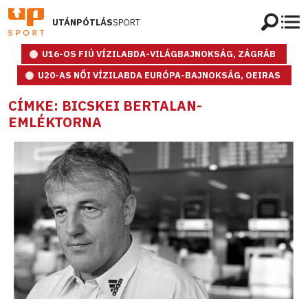
UTÁNPÓTLÁS
SPORT
U16-OS FIÚ VÍZILABDA-VILÁGBAJNOKSÁG, ZÁGRÁB
U20-AS NŐI VÍZILABDA EURÓPA-BAJNOKSÁG, OEIRAS
CÍMKE: BICSKEI BERTALAN-
EMLÉKTORNA