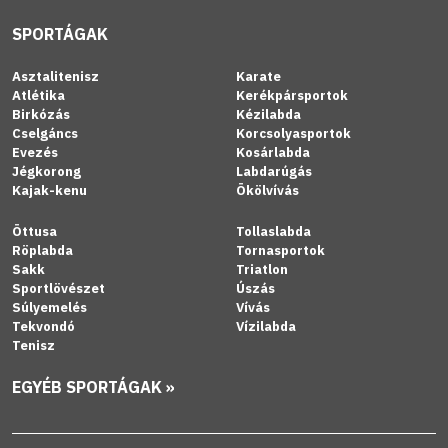
SPORTÁGAK
Asztalitenisz
Karate
Atlétika
Kerékpársportok
Birkózás
Kézilabda
Cselgáncs
Korcsolyasportok
Evezés
Kosárlabda
Jégkorong
Labdarúgás
Kajak-kenu
Ökölvívás
Öttusa
Tollaslabda
Röplabda
Tornasportok
Sakk
Triatlon
Sportlövészet
Úszás
Súlyemelés
Vívás
Tekvondó
Vízilabda
Tenisz
EGYÉB SPORTÁGAK »