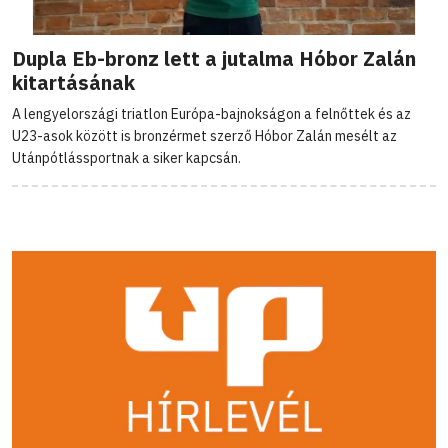
Dupla Eb-bronz lett a jutalma Hóbor Zalán
kitartásának
A lengyelországi triatlon Európa-bajnokságon a felnőttek és az
U23-asok között is bronzérmet szerző Hóbor Zalán mesélt az
Utánpótlássportnak a siker kapcsán.