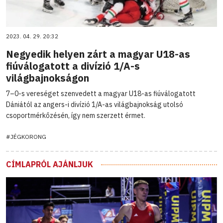
2023. 04. 29. 20:32
Negyedik helyen zárt a magyar U18-as
fiúválogatott a divízió 1/A-s
világbajnokságon
7–0-s vereséget szenvedett a magyar U18-as fiúválogatott
Dániától az angers-i divízió 1/A-as világbajnokság utolsó
csoportmérkőzésén, így nem szerzett érmet.
#JÉGKORONG
CÍMLAPRÓL AJÁNLJUK