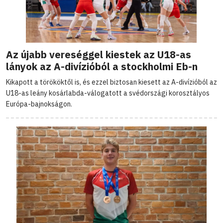
Az újabb vereséggel kiestek az U18-as
lányok az A-divízióból a stockholmi Eb-n
Kikapott a törököktől is, és ezzel biztosan kiesett az A-divízióból az
U18-as leány kosárlabda-válogatott a svédországi korosztályos
Európa-bajnokságon.