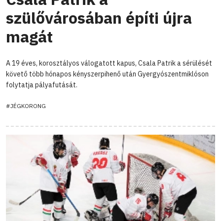
szülővárosában építi újra
magát
A 19 éves, korosztályos válogatott kapus, Csala Patrik a sérülését
követő több hónapos kényszerpihenő után Gyergyószentmiklóson
folytatja pályafutását.
#JÉGKORONG