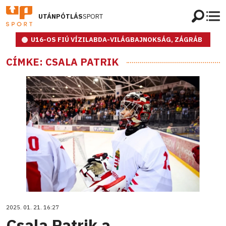
UTÁNPÓTLÁS
SPORT
U16-OS FIÚ VÍZILABDA-VILÁGBAJNOKSÁG, ZÁGRÁB
CÍMKE: CSALA PATRIK
2025. 01. 21. 16:27
Csala Patrik a