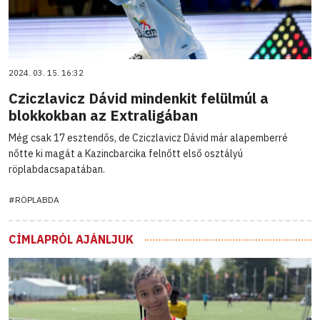
2024. 03. 15. 16:32
Cziczlavicz Dávid mindenkit felülmúl a
blokkokban az Extraligában
Még csak 17 esztendős, de Cziczlavicz Dávid már alapemberré
nőtte ki magát a Kazincbarcika felnőtt első osztályú
röplabdacsapatában.
#RÖPLABDA
CÍMLAPRÓL AJÁNLJUK