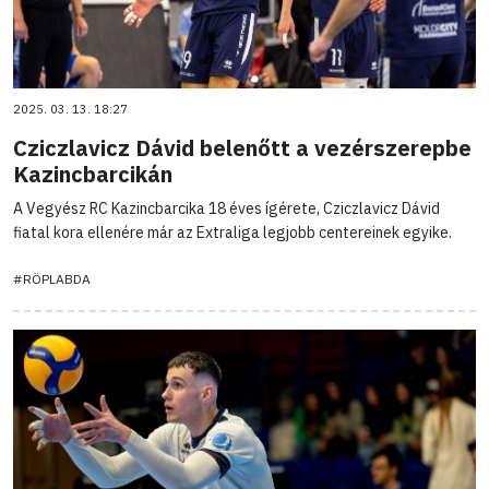
2025. 03. 13. 18:27
Cziczlavicz Dávid belenőtt a vezérszerepbe
Kazincbarcikán
A Vegyész RC Kazincbarcika 18 éves ígérete, Cziczlavicz Dávid
fiatal kora ellenére már az Extraliga legjobb centereinek egyike.
#RÖPLABDA