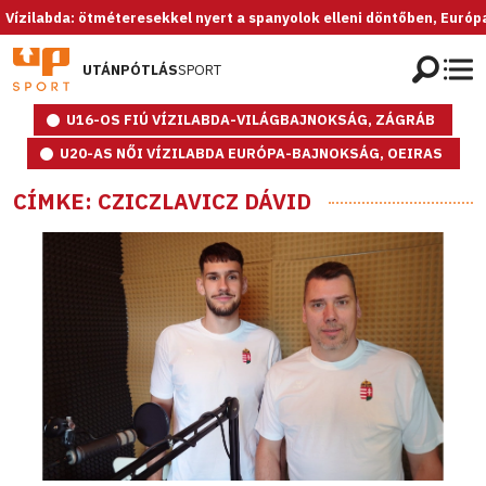
da: ötméteresekkel nyert a spanyolok elleni döntőben, Európa-bajnok 
UTÁNPÓTLÁS
SPORT
U16-OS FIÚ VÍZILABDA-VILÁGBAJNOKSÁG, ZÁGRÁB
U20-AS NŐI VÍZILABDA EURÓPA-BAJNOKSÁG, OEIRAS
CÍMKE: CZICZLAVICZ DÁVID