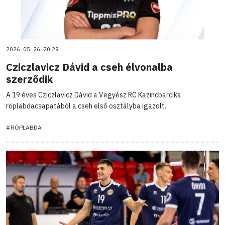
2026. 05. 26. 20:29
Cziczlavicz Dávid a cseh élvonalba
szerződik
A 19 éves Cziczlavicz Dávid a Vegyész RC Kazincbarcika
röplabdacsapatából a cseh első osztályba igazolt.
#RÖPLABDA