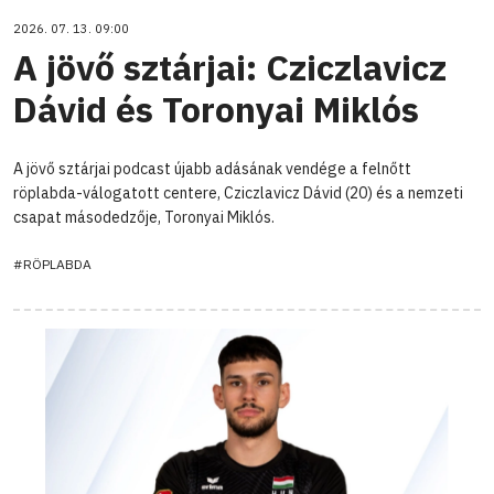
2026. 07. 13. 09:00
A jövő sztárjai: Cziczlavicz
Dávid és Toronyai Miklós
A jövő sztárjai podcast újabb adásának vendége a felnőtt
röplabda-válogatott centere, Cziczlavicz Dávid (20) és a nemzeti
csapat másodedzője, Toronyai Miklós.
#RÖPLABDA