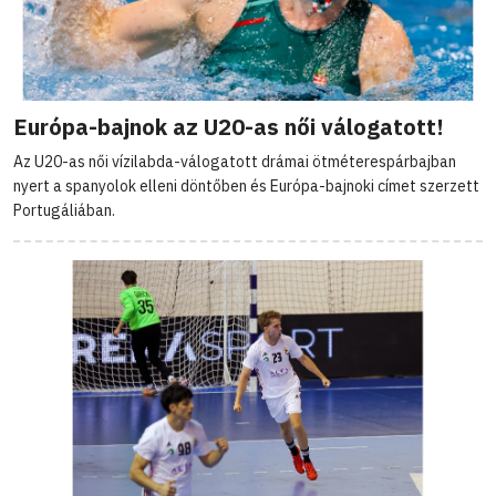
Európa-bajnok az U20-as női válogatott!
Az U20-as női vízilabda-válogatott drámai ötméterespárbajban
nyert a spanyolok elleni döntőben és Európa-bajnoki címet szerzett
Portugáliában.