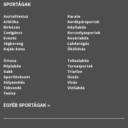
SPORTÁGAK
Asztalitenisz
Karate
Atlétika
Kerékpársportok
Birkózás
Kézilabda
Cselgáncs
Korcsolyasportok
Evezés
Kosárlabda
Jégkorong
Labdarúgás
Kajak-kenu
Ökölvívás
Öttusa
Tollaslabda
Röplabda
Tornasportok
Sakk
Triatlon
Sportlövészet
Úszás
Súlyemelés
Vívás
Tekvondó
Vízilabda
Tenisz
EGYÉB SPORTÁGAK »