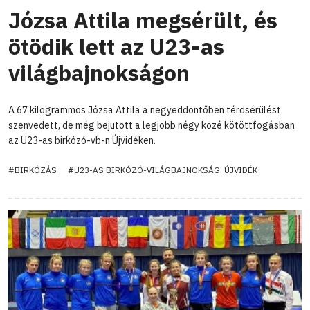
Józsa Attila megsérült, és
ötödik lett az U23-as
világbajnokságon
A 67 kilogrammos Józsa Attila a negyeddöntőben térdsérülést
szenvedett, de még bejutott a legjobb négy közé kötöttfogásban
az U23-as birkózó-vb-n Újvidéken.
#BIRKÓZÁS
#U23-AS BIRKÓZÓ-VILÁGBAJNOKSÁG, ÚJVIDÉK