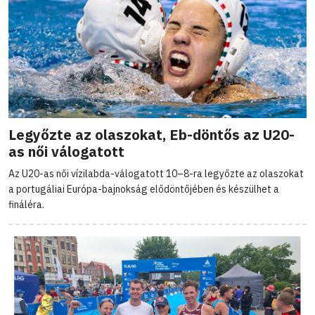
Legyőzte az olaszokat, Eb-döntős az U20-
as női válogatott
Az U20-as női vízilabda-válogatott 10–8-ra legyőzte az olaszokat
a portugáliai Európa-bajnokság elődöntőjében és készülhet a
fináléra.