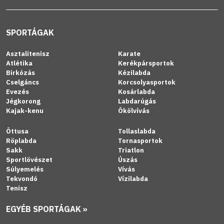
SPORTÁGAK
Asztalitenisz
Karate
Atlétika
Kerékpársportok
Birkózás
Kézilabda
Cselgáncs
Korcsolyasportok
Evezés
Kosárlabda
Jégkorong
Labdarúgás
Kajak-kenu
Ökölvívás
Öttusa
Tollaslabda
Röplabda
Tornasportok
Sakk
Triatlon
Sportlövészet
Úszás
Súlyemelés
Vívás
Tekvondó
Vízilabda
Tenisz
EGYÉB SPORTÁGAK »