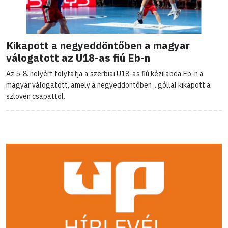
Kikapott a negyeddöntőben a magyar
válogatott az U18-as fiú Eb-n
Az 5-8. helyért folytatja a szerbiai U18-as fiú kézilabda Eb-n a
magyar válogatott, amely a negyeddöntőben .. góllal kikapott a
szlovén csapattól.