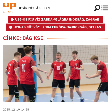
UTÁNPÓTLÁS
SPORT
U16-OS FIÚ VÍZILABDA-VILÁGBAJNOKSÁG, ZÁGRÁB
U20-AS NŐI VÍZILABDA EURÓPA-BAJNOKSÁG, OEIRAS
CÍMKE: DÁG KSE
2025. 12. 19. 14:28