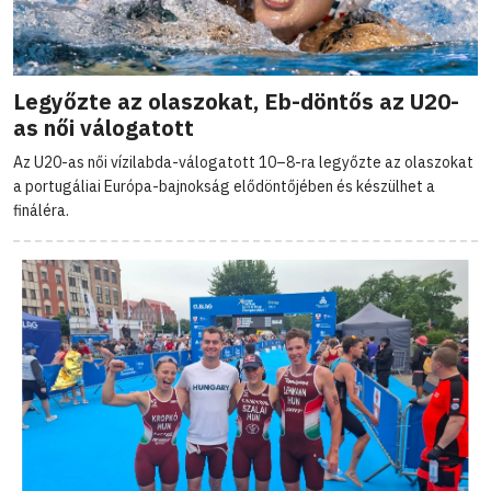
Legyőzte az olaszokat, Eb-döntős az U20-
as női válogatott
Az U20-as női vízilabda-válogatott 10–8-ra legyőzte az olaszokat
a portugáliai Európa-bajnokság elődöntőjében és készülhet a
fináléra.