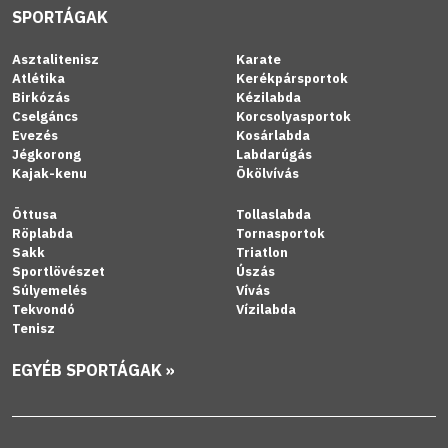
SPORTÁGAK
Asztalitenisz
Karate
Atlétika
Kerékpársportok
Birkózás
Kézilabda
Cselgáncs
Korcsolyasportok
Evezés
Kosárlabda
Jégkorong
Labdarúgás
Kajak-kenu
Ökölvívás
Öttusa
Tollaslabda
Röplabda
Tornasportok
Sakk
Triatlon
Sportlövészet
Úszás
Súlyemelés
Vívás
Tekvondó
Vízilabda
Tenisz
EGYÉB SPORTÁGAK »