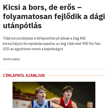
Kicsi a bors, de erős –
folyamatosan fejlődik a dági
utánpótlás
Több korosztályban is kifejezetten jól állnak a Dág KSE
korosztályos fiú röplabdacsapatai; az alig több mint 900 fős falu
U20-as együttese vezeti a bajnokságot.
#RÖPLABDA
CÍMLAPRÓL AJÁNLJUK