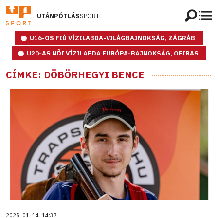
UTÁNPÓTLÁS
SPORT
U16-OS FIÚ VÍZILABDA-VILÁGBAJNOKSÁG, ZÁGRÁB
U20-AS NŐI VÍZILABDA EURÓPA-BAJNOKSÁG, OEIRAS
CÍMKE: DÖBÖRHEGYI BENCE
2025. 01. 14. 14:37