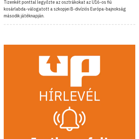
Tizenkét ponttal legyőzte az osztrákokat az U16-os fiú
kosárlabda-válogatott a szkopjei B-divíziós Európa-bajnokság
második játéknapján.