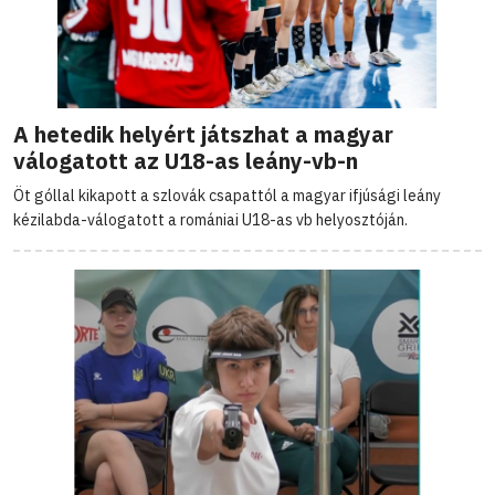
A hetedik helyért játszhat a magyar
válogatott az U18-as leány-vb-n
Öt góllal kikapott a szlovák csapattól a magyar ifjúsági leány
kézilabda-válogatott a romániai U18-as vb helyosztóján.