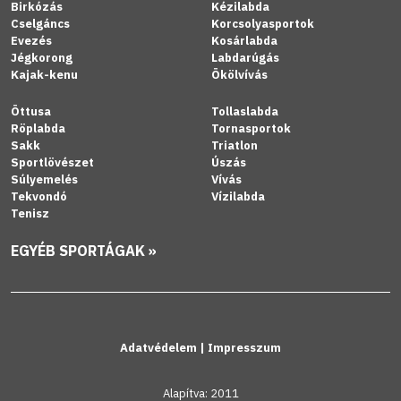
Birkózás
Kézilabda
Cselgáncs
Korcsolyasportok
Evezés
Kosárlabda
Jégkorong
Labdarúgás
Kajak-kenu
Ökölvívás
Öttusa
Tollaslabda
Röplabda
Tornasportok
Sakk
Triatlon
Sportlövészet
Úszás
Súlyemelés
Vívás
Tekvondó
Vízilabda
Tenisz
EGYÉB SPORTÁGAK »
Adatvédelem
|
Impresszum
Alapítva: 2011