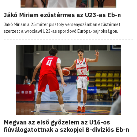
Jákó Miriam ezüstérmes az U23-as Eb-n
Jákó Miriam a 25 méter pisztoly versenyszámban ezüstérmet
szerzett a wroclawi U23-as sportlövő Európa-bajnokságon.
Megvan az első győzelem az U16-os
fiúválogatottnak a szkopjei B-divíziós Eb-n