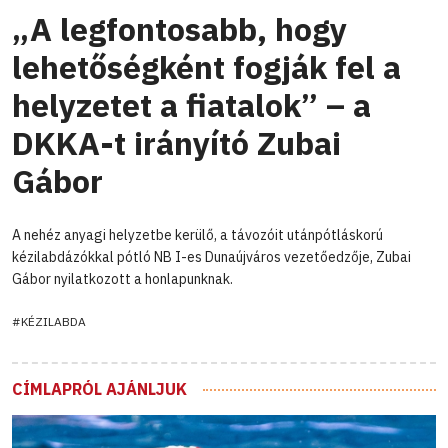
„A legfontosabb, hogy
lehetőségként fogják fel a
helyzetet a fiatalok” – a
DKKA-t irányító Zubai
Gábor
A nehéz anyagi helyzetbe kerülő, a távozóit utánpótláskorú
kézilabdázókkal pótló NB I-es Dunaújváros vezetőedzője, Zubai
Gábor nyilatkozott a honlapunknak.
#KÉZILABDA
CÍMLAPRÓL AJÁNLJUK