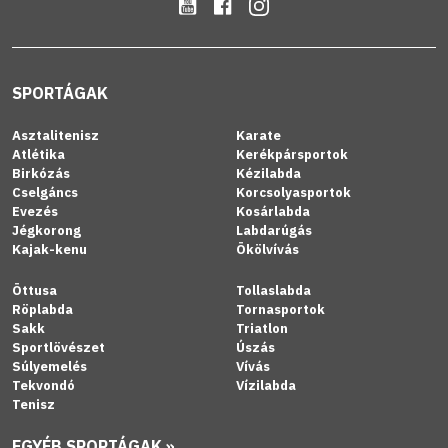
SPORTÁGAK
Asztalitenisz
Karate
Atlétika
Kerékpársportok
Birkózás
Kézilabda
Cselgáncs
Korcsolyasportok
Evezés
Kosárlabda
Jégkorong
Labdarúgás
Kajak-kenu
Ökölvívás
Öttusa
Tollaslabda
Röplabda
Tornasportok
Sakk
Triatlon
Sportlövészet
Úszás
Súlyemelés
Vívás
Tekvondó
Vízilabda
Tenisz
EGYÉB SPORTÁGAK »