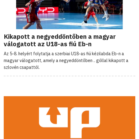
Kikapott a negyeddöntőben a magyar
válogatott az U18-as fiú Eb-n
Az 5-8. helyért folytatja a szerbiai U18-as fiú kézilabda Eb-n a
magyar válogatott, amely a negyeddöntőben .. góllal kikapott a
szlovén csapattól.