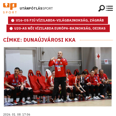
UTÁNPÓTLÁS
SPORT
U16-OS FIÚ VÍZILABDA-VILÁGBAJNOKSÁG, ZÁGRÁB
U20-AS NŐI VÍZILABDA EURÓPA-BAJNOKSÁG, OEIRAS
CÍMKE: DUNAÚJVÁROSI KKA
2026. 01. 08. 17:06