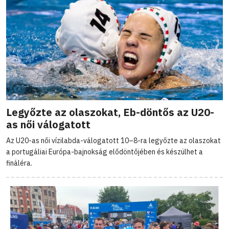
Legyőzte az olaszokat, Eb-döntős az U20-
as női válogatott
Az U20-as női vízilabda-válogatott 10–8-ra legyőzte az olaszokat
a portugáliai Európa-bajnokság elődöntőjében és készülhet a
fináléra.