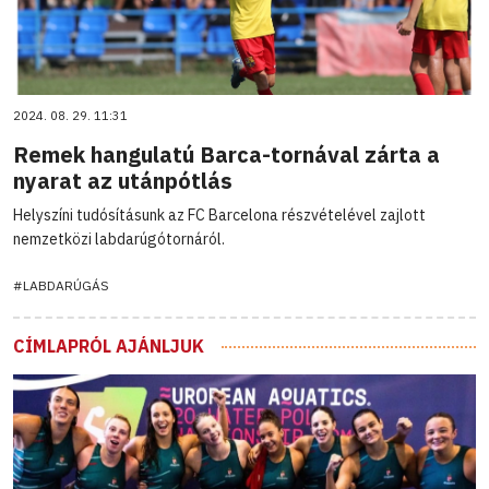
2024. 08. 29. 11:31
Remek hangulatú Barca-tornával zárta a
nyarat az utánpótlás
Helyszíni tudósításunk az FC Barcelona részvételével zajlott
nemzetközi labdarúgótornáról.
#LABDARÚGÁS
CÍMLAPRÓL AJÁNLJUK