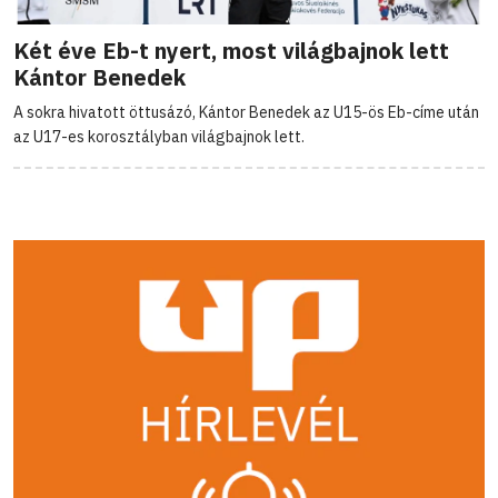
Két éve Eb-t nyert, most világbajnok lett
Kántor Benedek
A sokra hivatott öttusázó, Kántor Benedek az U15-ös Eb-címe után
az U17-es korosztályban világbajnok lett.