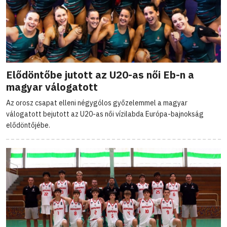
Elődöntőbe jutott az U20-as női Eb-n a
magyar válogatott
Az orosz csapat elleni négygólos győzelemmel a magyar
válogatott bejutott az U20-as női vízilabda Európa-bajnokság
elődöntőjébe.