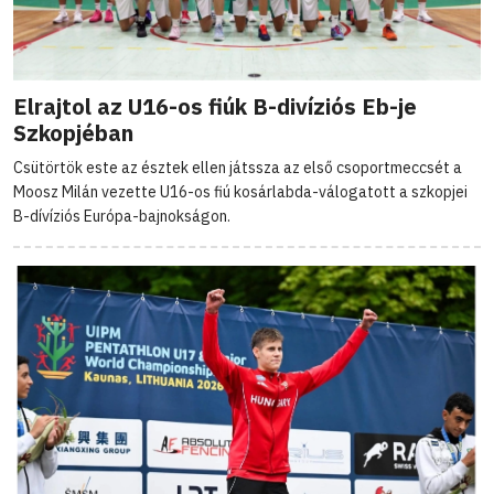
Elrajtol az U16-os fiúk B-divíziós Eb-je
Szkopjéban
Csütörtök este az észtek ellen játssza az első csoportmeccsét a
Moosz Milán vezette U16-os fiú kosárlabda-válogatott a szkopjei
B-dívíziós Európa-bajnokságon.