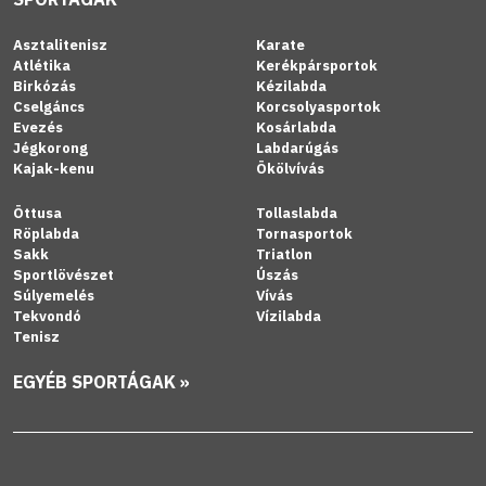
Asztalitenisz
Karate
Atlétika
Kerékpársportok
Birkózás
Kézilabda
Cselgáncs
Korcsolyasportok
Evezés
Kosárlabda
Jégkorong
Labdarúgás
Kajak-kenu
Ökölvívás
Öttusa
Tollaslabda
Röplabda
Tornasportok
Sakk
Triatlon
Sportlövészet
Úszás
Súlyemelés
Vívás
Tekvondó
Vízilabda
Tenisz
EGYÉB SPORTÁGAK »