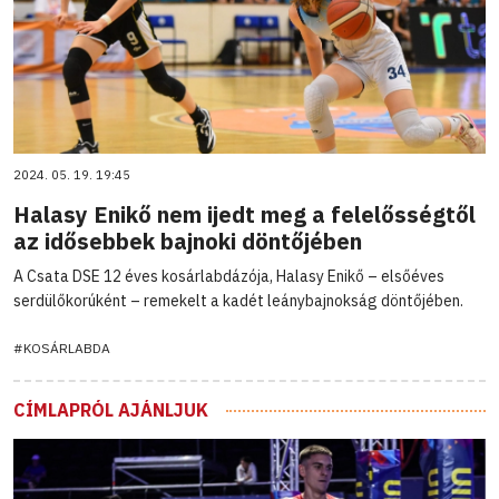
2024. 05. 19. 19:45
Halasy Enikő nem ijedt meg a felelősségtől
az idősebbek bajnoki döntőjében
A Csata DSE 12 éves kosárlabdázója, Halasy Enikő – elsőéves
serdülőkorúként – remekelt a kadét leánybajnokság döntőjében.
#KOSÁRLABDA
CÍMLAPRÓL AJÁNLJUK