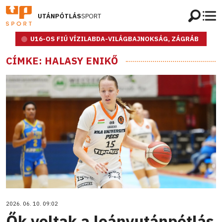
UTÁNPÓTLÁS
SPORT
U16-OS FIÚ VÍZILABDA-VILÁGBAJNOKSÁG, ZÁGRÁB
CÍMKE: HALASY ENIKŐ
2026. 06. 10. 09:02
Ők voltak a leányutánpótlás