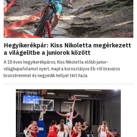
Hegyikerékpár: Kiss Nikoletta megérkezett
a világelitbe a juniorok között
A 18 éves hegyikerékpáros, Kiss Nikoletta előbb junior-
világkupafutamot nyert, majd a korosztályos Eb-ről bravúros
bronzéremmel és negyedik hellyel tért haza.