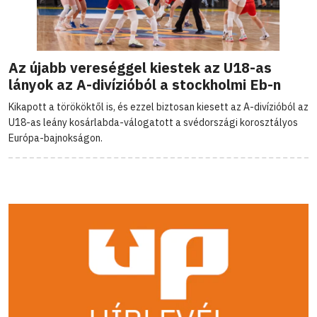
Az újabb vereséggel kiestek az U18-as
lányok az A-divízióból a stockholmi Eb-n
Kikapott a törököktől is, és ezzel biztosan kiesett az A-divízióból az
U18-as leány kosárlabda-válogatott a svédországi korosztályos
Európa-bajnokságon.