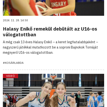
2024. 11. 28. 14:50
Halasy Enikő remekül debütált az U16-os
válogatottban
A még csak 13 éves Halasy Enikő – a keret legfiatalabbjaként –
nagyszerű játékkal mutatkozott be a soproni Bajnokok Tornáját
megnyerő U16-os válogatottban.
#KOSÁRLABDA
VIDEÓ