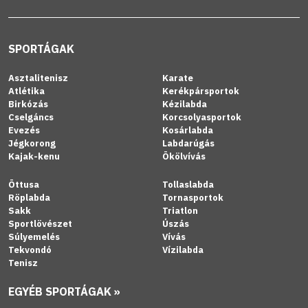
SPORTÁGAK
Asztalitenisz
Karate
Atlétika
Kerékpársportok
Birkózás
Kézilabda
Cselgáncs
Korcsolyasportok
Evezés
Kosárlabda
Jégkorong
Labdarúgás
Kajak-kenu
Ökölvívás
Öttusa
Tollaslabda
Röplabda
Tornasportok
Sakk
Triatlon
Sportlövészet
Úszás
Súlyemelés
Vívás
Tekvondó
Vízilabda
Tenisz
EGYÉB SPORTÁGAK »