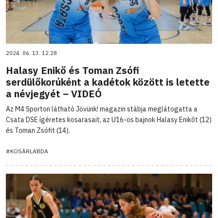
2024. 06. 13. 12:28
Halasy Enikő és Toman Zsófi
serdülőkorúként a kadétok között is letette
a névjegyét – VIDEÓ
Az M4 Sporton látható Jövünk! magazin stábja meglátogatta a
Csata DSE ígéretes kosarasait, az U16-os bajnok Halasy Enikőt (12)
és Toman Zsófit (14).
#KOSÁRLABDA