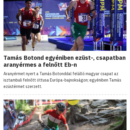
Tamás Botond egyéniben ezüst-, csapatban
aranyérmes a felnőtt Eb-n
Aranyérmet nyert a Tamás Botonddal felálló magyar csapat az
isztambuli felnőtt öttusa Európa-bajnokságon; egyéniben Tamás
ezüstérmet szerzett.