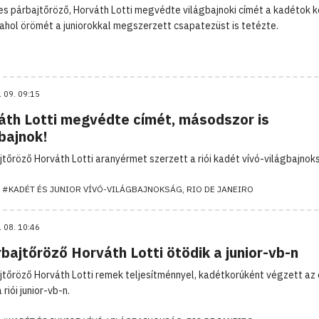
es párbajtőröző, Horváth Lotti megvédte világbajnoki címét a kadétok 
 ahol örömét a juniorokkal megszerzett csapatezüst is tetézte.
. 09. 09:15
áth Lotti megvédte címét, másodszor is
bajnok!
jtőröző Horváth Lotti aranyérmet szerzett a riói kadét vívó-világbajnok
#KADÉT ÉS JUNIOR VÍVÓ-VILÁGBAJNOKSÁG, RIO DE JANEIRO
. 08. 10:46
bajtőröző Horváth Lotti ötödik a junior-vb-n
jtőröző Horváth Lotti remek teljesítménnyel, kadétkorúként végzett az 
 riói junior-vb-n.