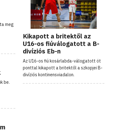
tta meg
Kikapott a britektől az
U16-os fiúválogatott a B-
divíziós Eb-n
Az U16-os fiú kosárlabda-válogatott öt
ponttal kikapott a britektől a szkopjei B-
k
divíziós kontinensviadalon.
k be.
em