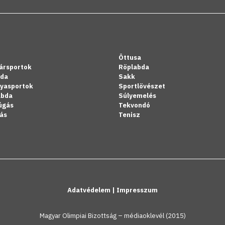
Öttusa
ársportok
Röplabda
bda
Sakk
lyasportok
Sportlövészet
abda
Súlyemelés
úgás
Tekvondó
ás
Tenisz
Adatvédelem
|
Impresszum
Magyar Olimpiai Bizottság – médiaoklevél (2015)