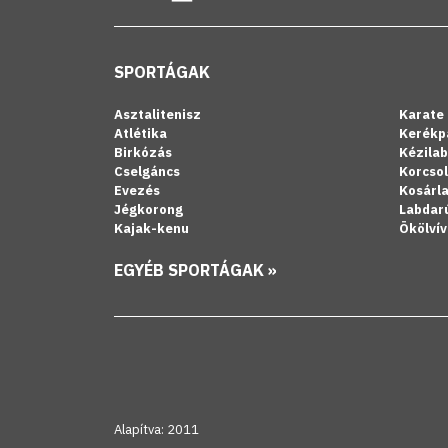
SPORTÁGAK
Asztalitenisz
Karate
Atlétika
Kerékp
Birkózás
Kézila
Cselgáncs
Korcso
Evezés
Kosárl
Jégkorong
Labdar
Kajak-kenu
Ökölvív
EGYÉB SPORTÁGAK »
Alapítva: 2011