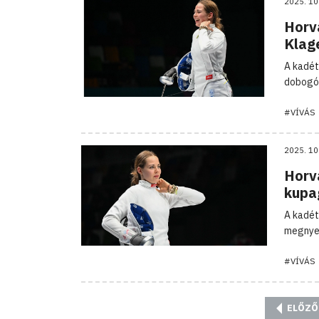
2025. 10
Horv
Klag
A kadét
dobogór
#VÍVÁS
2025. 10
Horvá
kupa
A kadét
megnyer
#VÍVÁS
ELŐZŐ