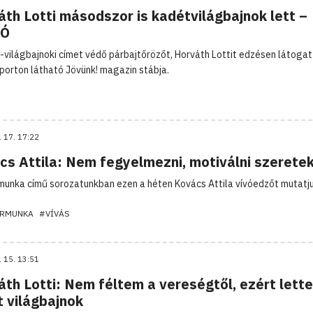
th Lotti másodszor is kadétvilágbajnok lett –
EÓ
-világbajnoki címet védő párbajtőrözőt, Horváth Lottit edzésen látoga
porton látható Jövünk! magazin stábja.
. 17. 17:22
cs Attila: Nem fegyelmezni, motiválni szerete
unka című sorozatunkban ezen a héten Kovács Attila vívóedzőt mutatju
RMUNKA
#VÍVÁS
. 15. 13:51
áth Lotti: Nem féltem a vereségtől, ezért lett
t világbajnok