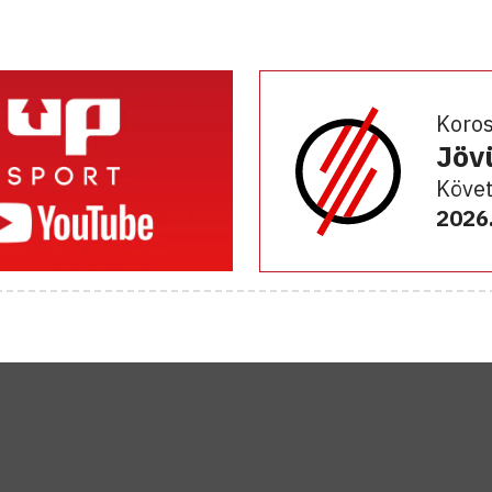
Koro
Jöv
Követ
2026.