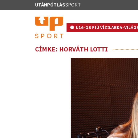
UTÁNPÓTLÁS
SPORT
U16-OS FIÚ VÍZILABDA-VILÁ
CÍMKE: HORVÁTH LOTTI