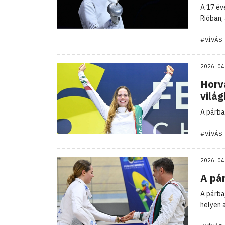
A 17 év
Rióban,
#VÍVÁS
2026. 04
Horv
világ
A párba
#VÍVÁS
2026. 04
A pár
A párba
helyen a