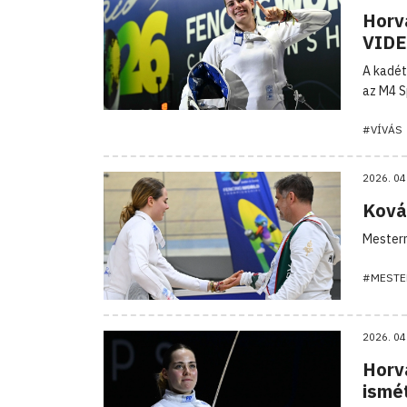
Horvá
VID
A kadét
az M4 S
#VÍVÁS
2026. 04
Ková
Mesterm
#MESTE
2026. 04
Horv
ismé