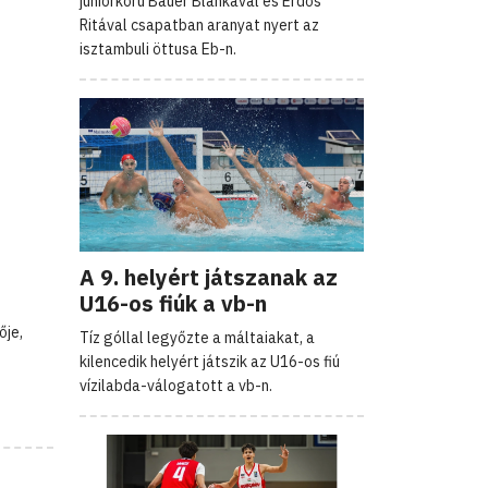
juniorkorú Bauer Blankával és Erdős
Ritával csapatban aranyat nyert az
isztambuli öttusa Eb-n.
A 9. helyért játszanak az
U16-os fiúk a vb-n
ője,
Tíz góllal legyőzte a máltaiakat, a
kilencedik helyért játszik az U16-os fiú
vízilabda-válogatott a vb-n.