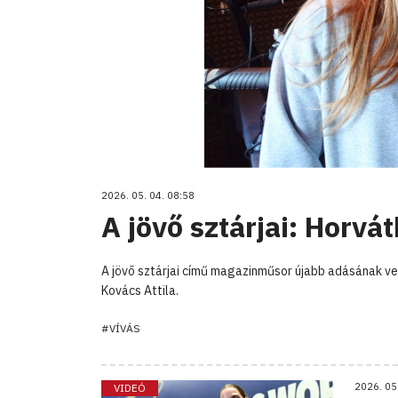
2026. 05. 04. 08:58
A jövő sztárjai: Horvát
A jövő sztárjai című magazinműsor újabb adásának ve
Kovács Attila.
#VÍVÁS
2026. 05
VIDEÓ