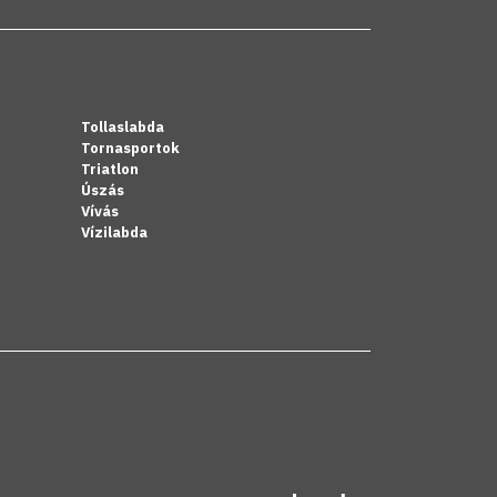
Tollaslabda
Tornasportok
Triatlon
Úszás
Vívás
Vízilabda