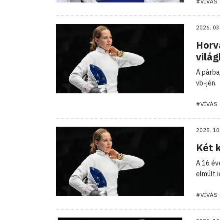
#VÍVÁS
2026. 03
Horv
vilá
A párba
vb-jén.
#VÍVÁS
2025. 10
Két k
A 16 év
elmúlt 
#VÍVÁS