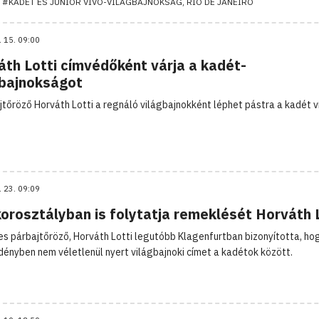
#KADÉT ÉS JUNIOR VÍVÓ-VILÁGBAJNOKSÁG, RIO DE JANEIRO
. 15. 09:00
áth Lotti címvédőként várja a kadét-
gbajnokságot
jtőröző Horváth Lotti a regnáló világbajnokként léphet pástra a kadét ví
. 23. 09:09
orosztályban is folytatja remeklését Horváth 
es párbajtőröző, Horváth Lotti legutóbb Klagenfurtban bizonyította, ho
idényben nem véletlenül nyert világbajnoki címet a kadétok között.