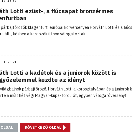
. 19. 18:59
áth Lotti ezüst-, a fiúcsapat bronzérmes
enfurtban
 párbajtőrözők klagenfurti európai körversenyén Horváth Lotti és a fiúcs
a állt, közben a kardozók itthon válogatóztak.
. 01. 20:21
th Lotti a kadétok és a juniorok között is
győzelemmel kezdte az idényt
világbajnok párbajtőröző, Horváth Lotti a korosztályában és a juniorok k
te a múlt hét végi Magyar-kupa-fordulót, egyben válogatóversenyt.
 OLDAL
KÖVETKEZŐ OLDAL