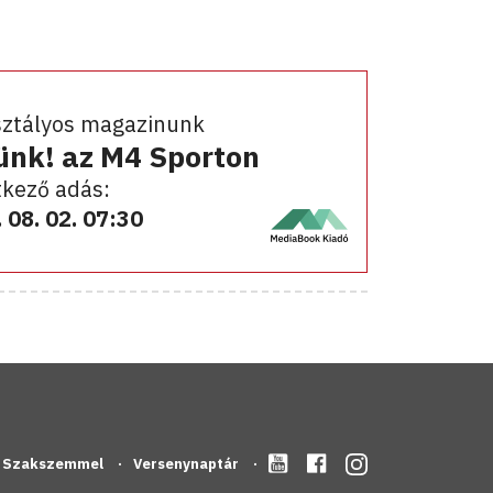
sztályos magazinunk
ünk! az M4 Sporton
kező adás:
 08. 02. 07:30
Szakszemmel
Versenynaptár