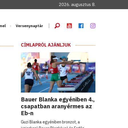
2026. augusztus 8.
mel
Versenynaptár
CÍMLAPRÓL AJÁNLJUK
Bauer Blanka egyéniben 4.,
csapatban aranyérmes az
Eb-n
Guzi Blanka egyéniben bronzot, a