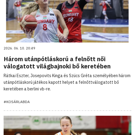
2026. 06. 10. 20:49
Három utánpótláskorú a felnőtt női
válogatott világbajnoki bő keretében
Rátkai Eszter, Josepovits Kinga és Szücs Gréta személyében három
utánpótláskorú játékos kapott helyet a felnőttválogatott bő
keretében a berlini vb-re.
#KOSÁRLABDA