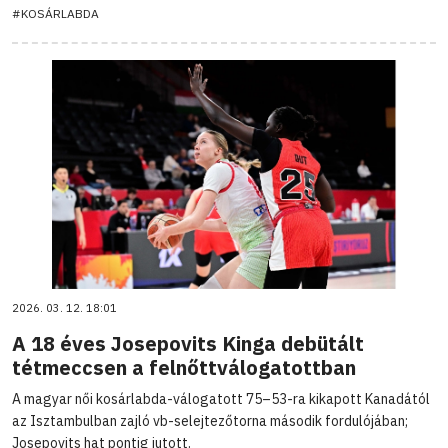
#KOSÁRLABDA
2026. 03. 12. 18:01
A 18 éves Josepovits Kinga debütált
tétmeccsen a felnőttválogatottban
A magyar női kosárlabda-válogatott 75–53-ra kikapott Kanadától
az Isztambulban zajló vb-selejtezőtorna második fordulójában;
Josepovits hat pontig jutott.