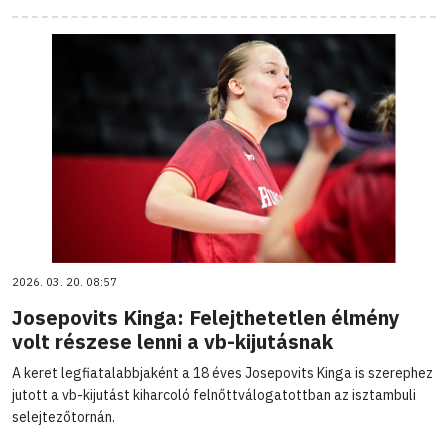
2026. 03. 20. 08:57
Josepovits Kinga: Felejthetetlen élmény
volt részese lenni a vb-kijutásnak
A keret legfiatalabbjaként a 18 éves Josepovits Kinga is szerephez
jutott a vb-kijutást kiharcoló felnőttválogatottban az isztambuli
selejtezőtornán.