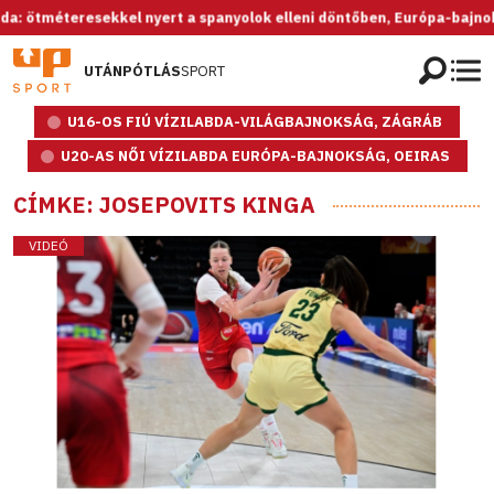
kkel nyert a spanyolok elleni döntőben, Európa-bajnok az U20-as női 
UTÁNPÓTLÁS
SPORT
U16-OS FIÚ VÍZILABDA-VILÁGBAJNOKSÁG, ZÁGRÁB
U20-AS NŐI VÍZILABDA EURÓPA-BAJNOKSÁG, OEIRAS
CÍMKE: JOSEPOVITS KINGA
VIDEÓ