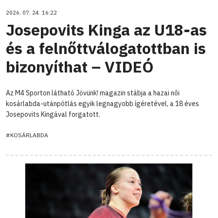
2026. 07. 24. 16:22
Josepovits Kinga az U18-as
és a felnőttválogatottban is
bizonyíthat – VIDEÓ
Az M4 Sporton látható Jövünk! magazin stábja a hazai női
kosárlabda-utánpótlás egyik legnagyobb ígéretével, a 18 éves
Josepovits Kingával forgatott.
#KOSÁRLABDA