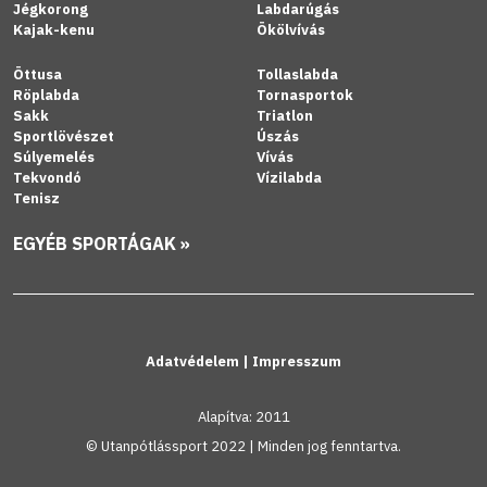
Jégkorong
Labdarúgás
Kajak-kenu
Ökölvívás
Öttusa
Tollaslabda
Röplabda
Tornasportok
Sakk
Triatlon
Sportlövészet
Úszás
Súlyemelés
Vívás
Tekvondó
Vízilabda
Tenisz
EGYÉB SPORTÁGAK »
Adatvédelem
|
Impresszum
Alapítva: 2011
© Utanpótlássport 2022 | Minden jog fenntartva.