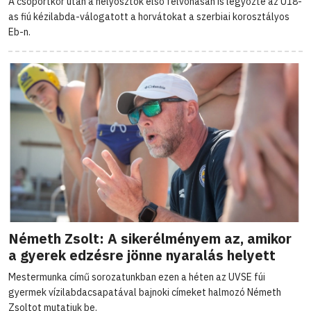
A csoportkör után a helyosztók első felvonásán is legyőzte az U18-
as fiú kézilabda-válogatott a horvátokat a szerbiai korosztályos
Eb-n.
Németh Zsolt: A sikerélményem az, amikor
a gyerek edzésre jönne nyaralás helyett
Mestermunka című sorozatunkban ezen a héten az UVSE fúi
gyermek vízilabdacsapatával bajnoki címeket halmozó Németh
Zsoltot mutatjuk be.