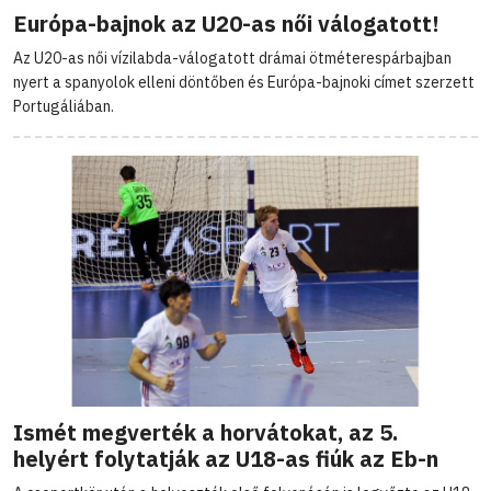
Európa-bajnok az U20-as női válogatott!
Az U20-as női vízilabda-válogatott drámai ötméterespárbajban
nyert a spanyolok elleni döntőben és Európa-bajnoki címet szerzett
Portugáliában.
Ismét megverték a horvátokat, az 5.
helyért folytatják az U18-as fiúk az Eb-n