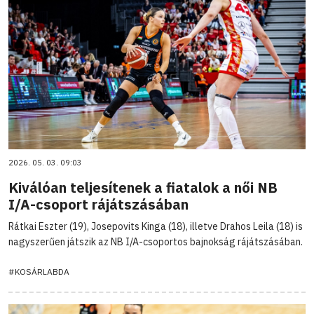
2026. 05. 03. 09:03
Kiválóan teljesítenek a fiatalok a női NB
I/A-csoport rájátszásában
Rátkai Eszter (19), Josepovits Kinga (18), illetve Drahos Leila (18) is
nagyszerűen játszik az NB I/A-csoportos bajnokság rájátszásában.
#KOSÁRLABDA