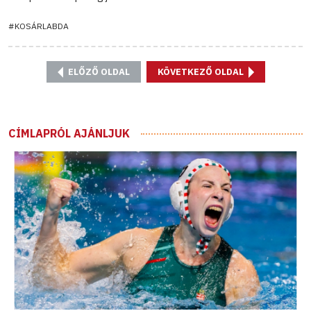
#KOSÁRLABDA
ELŐZŐ OLDAL
KÖVETKEZŐ OLDAL
CÍMLAPRÓL AJÁNLJUK