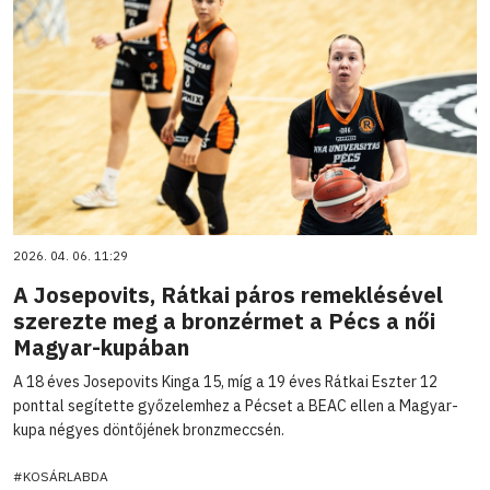
2026. 04. 06. 11:29
A Josepovits, Rátkai páros remeklésével
szerezte meg a bronzérmet a Pécs a női
Magyar-kupában
A 18 éves Josepovits Kinga 15, míg a 19 éves Rátkai Eszter 12
ponttal segítette győzelemhez a Pécset a BEAC ellen a Magyar-
kupa négyes döntőjének bronzmeccsén.
#KOSÁRLABDA