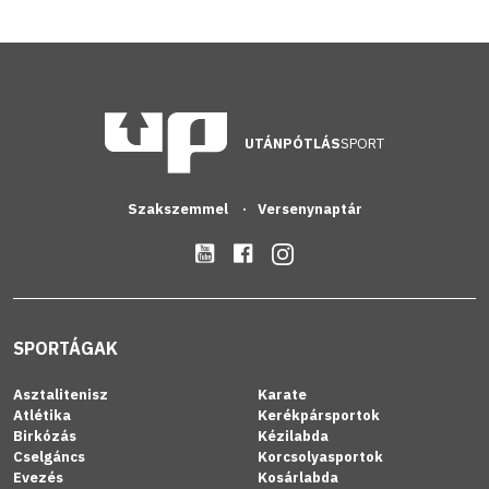
UTÁNPÓTLÁS
SPORT
Szakszemmel
Versenynaptár
SPORTÁGAK
Asztalitenisz
Karate
Atlétika
Kerékpársportok
Birkózás
Kézilabda
Cselgáncs
Korcsolyasportok
Evezés
Kosárlabda