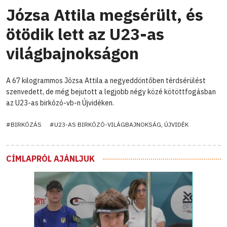
Józsa Attila megsérült, és
ötödik lett az U23-as
világbajnokságon
A 67 kilogrammos Józsa Attila a negyeddöntőben térdsérülést
szenvedett, de még bejutott a legjobb négy közé kötöttfogásban
az U23-as birkózó-vb-n Újvidéken.
#BIRKÓZÁS
#U23-AS BIRKÓZÓ-VILÁGBAJNOKSÁG, ÚJVIDÉK
CÍMLAPRÓL AJÁNLJUK