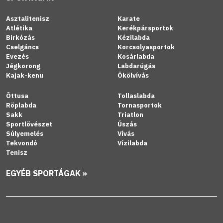
Asztalitenisz
Karate
Atlétika
Kerékpársportok
Birkózás
Kézilabda
Cselgáncs
Korcsolyasportok
Evezés
Kosárlabda
Jégkorong
Labdarúgás
Kajak-kenu
Ökölvívás
Öttusa
Tollaslabda
Röplabda
Tornasportok
Sakk
Triatlon
Sportlövészet
Úszás
Súlyemelés
Vívás
Tekvondó
Vízilabda
Tenisz
EGYÉB SPORTÁGAK »