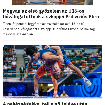
Megvan az első győzelem az U16-os
fiúválogatottnak a szkopjei B-divíziós Eb-n
Tizenkét ponttal legyőzte az osztrákokat az U16-os fiú
kosárlabda-válogatott a szkopjei B-divíziós Európa-bajnokság
második játéknapján.
A nehézségekkel teli első féléve után