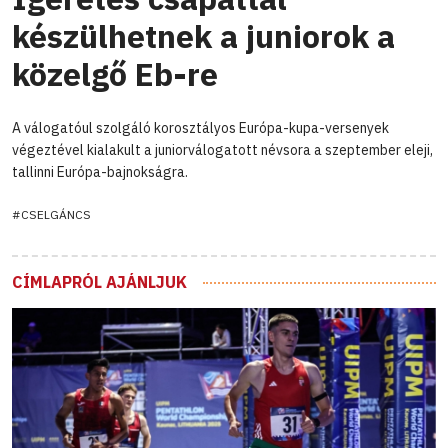
készülhetnek a juniorok a
közelgő Eb-re
A válogatóul szolgáló korosztályos Európa-kupa-versenyek
végeztével kialakult a juniorválogatott névsora a szeptember eleji,
tallinni Európa-bajnokságra.
#CSELGÁNCS
CÍMLAPRÓL AJÁNLJUK