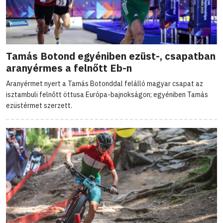
Tamás Botond egyéniben ezüst-, csapatban
aranyérmes a felnőtt Eb-n
Aranyérmet nyert a Tamás Botonddal felálló magyar csapat az
isztambuli felnőtt öttusa Európa-bajnokságon; egyéniben Tamás
ezüstérmet szerzett.