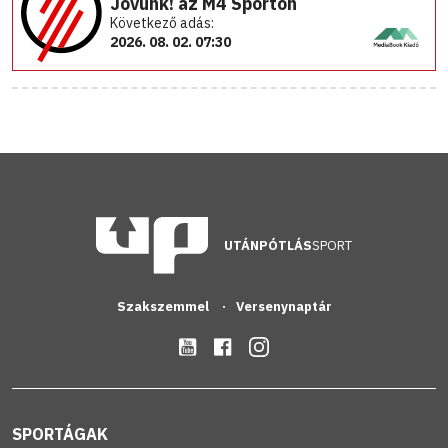
Jövünk! az M4 Sporton
Következő adás:
2026. 08. 02. 07:30
UTÁNPÓTLÁS
SPORT
Szakszemmel
Versenynaptár
SPORTÁGAK