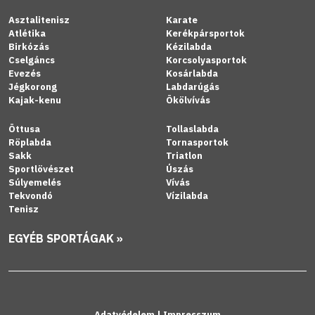
Asztalitenisz
Karate
Atlétika
Kerékpársportok
Birkózás
Kézilabda
Cselgáncs
Korcsolyasportok
Evezés
Kosárlabda
Jégkorong
Labdarúgás
Kajak-kenu
Ökölvívás
Öttusa
Tollaslabda
Röplabda
Tornasportok
Sakk
Triatlon
Sportlövészet
Úszás
Súlyemelés
Vívás
Tekvondó
Vízilabda
Tenisz
EGYÉB SPORTÁGAK »
Adatvédelem
|
Impresszum