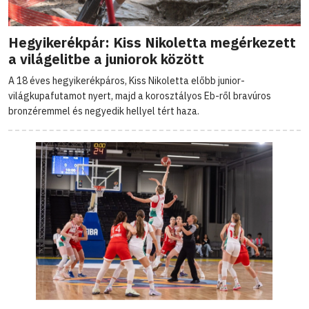
Hegyikerékpár: Kiss Nikoletta megérkezett
a világelitbe a juniorok között
A 18 éves hegyikerékpáros, Kiss Nikoletta előbb junior-
világkupafutamot nyert, majd a korosztályos Eb-ről bravúros
bronzéremmel és negyedik hellyel tért haza.