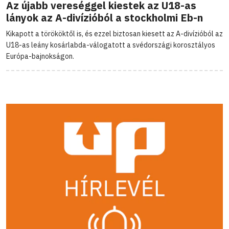
Az újabb vereséggel kiestek az U18-as
lányok az A-divízióból a stockholmi Eb-n
Kikapott a törököktől is, és ezzel biztosan kiesett az A-divízióból az
U18-as leány kosárlabda-válogatott a svédországi korosztályos
Európa-bajnokságon.