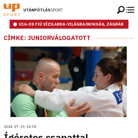
UTÁNPÓTLÁS
SPORT
U16-OS FIÚ VÍZILABDA-VILÁGBAJNOKSÁG, ZÁGRÁB
CÍMKE: JUNIORVÁLOGATOTT
2024. 07. 19. 14:38
Ígéretes csapattal