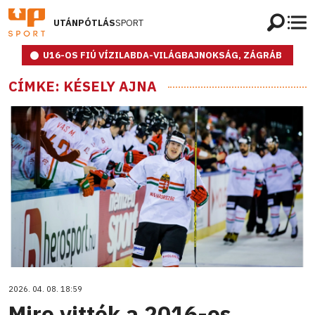
UTÁNPÓTLÁS
SPORT
U16-OS FIÚ VÍZILABDA-VILÁGBAJNOKSÁG, ZÁGRÁB
CÍMKE: KÉSELY AJNA
2026. 04. 08. 18:59
Mire vitték a 2016-os