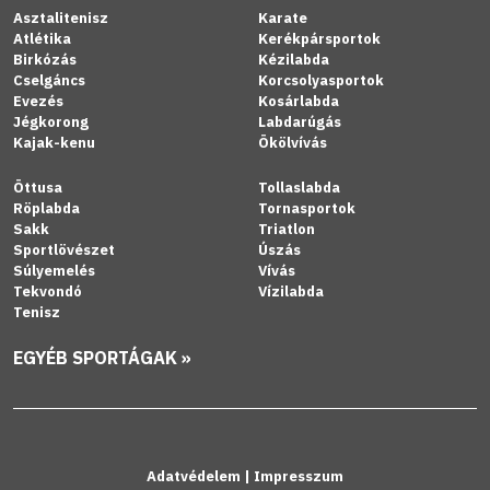
Asztalitenisz
Karate
Atlétika
Kerékpársportok
Birkózás
Kézilabda
Cselgáncs
Korcsolyasportok
Evezés
Kosárlabda
Jégkorong
Labdarúgás
Kajak-kenu
Ökölvívás
Öttusa
Tollaslabda
Röplabda
Tornasportok
Sakk
Triatlon
Sportlövészet
Úszás
Súlyemelés
Vívás
Tekvondó
Vízilabda
Tenisz
EGYÉB SPORTÁGAK »
Adatvédelem
|
Impresszum