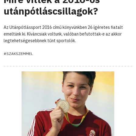
utánpótláscsillagok?
Az Utánpótlássport 2016 című könyvünkben 26 ígéretes fiatalt
emeltünk ki. Kíváncsiak voltunk, valóban befutottak-e az akkor
legtehetségesebbnek tűnt sportolók.
#SZAKSZEMMEL