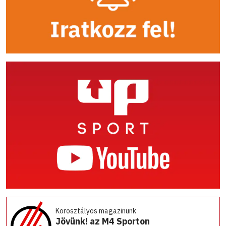
Korosztályos magazinunk
Jövünk! az M4 Sporton