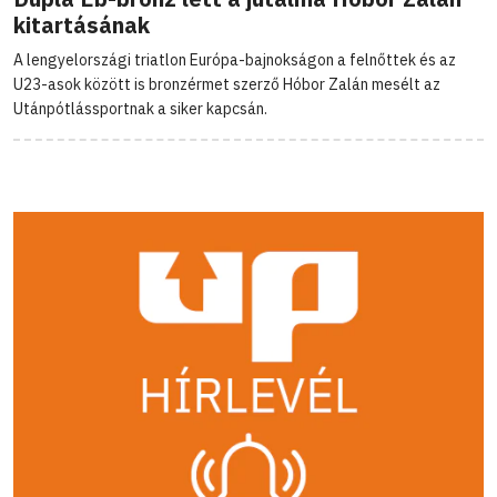
kitartásának
A lengyelországi triatlon Európa-bajnokságon a felnőttek és az
U23-asok között is bronzérmet szerző Hóbor Zalán mesélt az
Utánpótlássportnak a siker kapcsán.