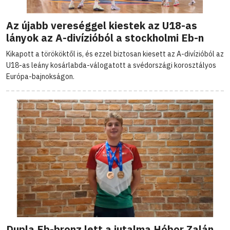
Az újabb vereséggel kiestek az U18-as
lányok az A-divízióból a stockholmi Eb-n
Kikapott a törököktől is, és ezzel biztosan kiesett az A-divízióból az
U18-as leány kosárlabda-válogatott a svédországi korosztályos
Európa-bajnokságon.
Dupla Eb-bronz lett a jutalma Hóbor Zalán