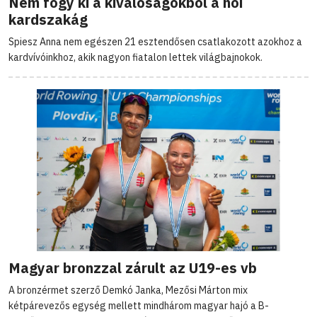
Nem fogy ki a kiválóságokból a női
kardszakág
Spiesz Anna nem egészen 21 esztendősen csatlakozott azokhoz a
kardvívóinkhoz, akik nagyon fiatalon lettek világbajnokok.
Magyar bronzzal zárult az U19-es vb
A bronzérmet szerző Demkó Janka, Mezősi Márton mix
kétpárevezős egység mellett mindhárom magyar hajó a B-