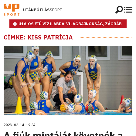
UTÁNPÓTLÁS
SPORT
U16-OS FIÚ VÍZILABDA-VILÁGBAJNOKSÁG, ZÁGRÁB
CÍMKE: KISS PATRÍCIA
2023. 02. 14. 19:24
A fiúk mintáját követnék a