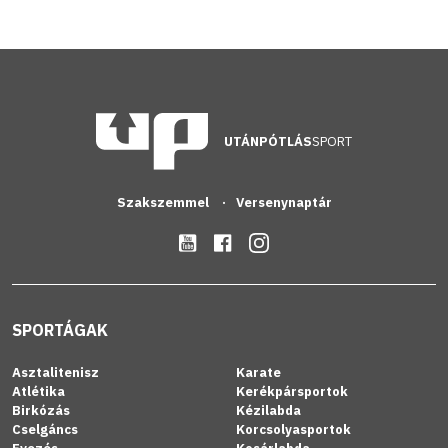
UTÁNPÓTLÁS
SPORT
Szakszemmel
Versenynaptár
SPORTÁGAK
Asztalitenisz
Karate
Atlétika
Kerékpársportok
Birkózás
Kézilabda
Cselgáncs
Korcsolyasportok