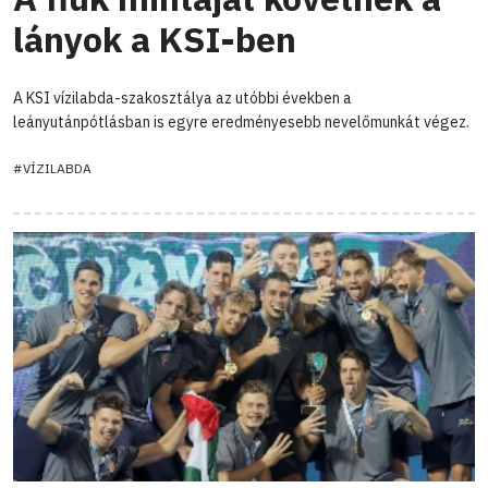
lányok a KSI-ben
A KSI vízilabda-szakosztálya az utóbbi években a
leányutánpótlásban is egyre eredményesebb nevelőmunkát végez.
#VÍZILABDA