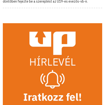
döntőben fejezte be a szereplést az U19-es evezős-vb-n.