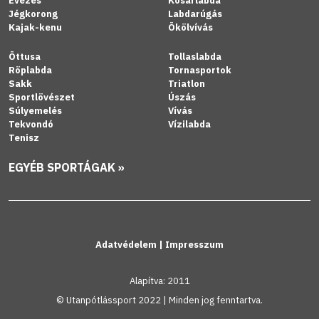
Evezés
Kosárlabda
Jégkorong
Labdarúgás
Kajak-kenu
Ökölvívás
Öttusa
Tollaslabda
Röplabda
Tornasportok
Sakk
Triatlon
Sportlövészet
Úszás
Súlyemelés
Vívás
Tekvondó
Vízilabda
Tenisz
EGYÉB SPORTÁGAK »
Adatvédelem
|
Impresszum
Alapítva: 2011
© Utanpótlássport 2022 | Minden jog fenntartva.