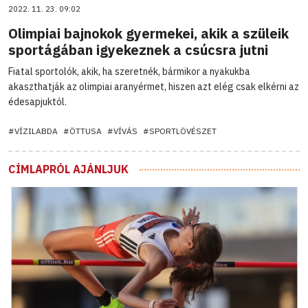
2022. 11. 23. 09:02
Olimpiai bajnokok gyermekei, akik a szüleik
sportágában igyekeznek a csúcsra jutni
Fiatal sportolók, akik, ha szeretnék, bármikor a nyakukba
akaszthatják az olimpiai aranyérmet, hiszen azt elég csak elkérni az
édesapjuktól.
#VÍZILABDA
#ÖTTUSA
#VÍVÁS
#SPORTLÖVÉSZET
CÍMLAPRÓL AJÁNLJUK