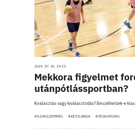
2025. 07. 01. 19:15
Mekkora figyelmet ford
utánpótlássportban?
Kiválasztás vagy kiválasztódás? Beszélhetünk-e klas
#SZAKSZEMMEL
#KÉZILABDA
#JÉGKORONG