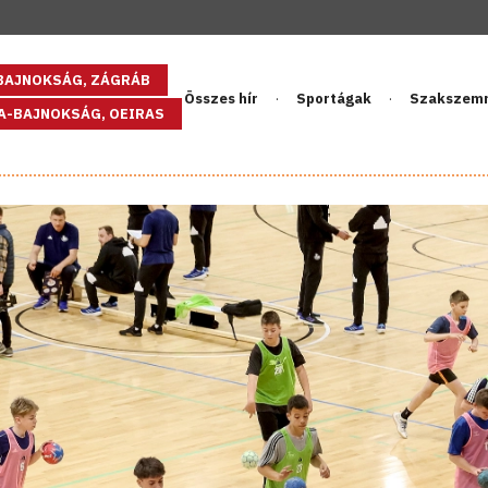
GBAJNOKSÁG, ZÁGRÁB
Összes hír
Sportágak
Szakszem
PA-BAJNOKSÁG, OEIRAS