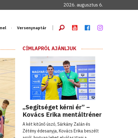
2026. augusztus 6.
mel
Versenynaptár
CÍMLAPRÓL AJÁNLJUK
„Segítséget kérni ér” –
Kovács Erika mentáltréner
A két kitűnő úszó, Sárkány Zalán és
Zétény édesanyja, Kovács Erika beszélt
arról, hogyan lehet elválasztani a