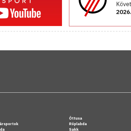
Követ
2026.
Öttusa
ársportok
Röplabda
bda
Sakk