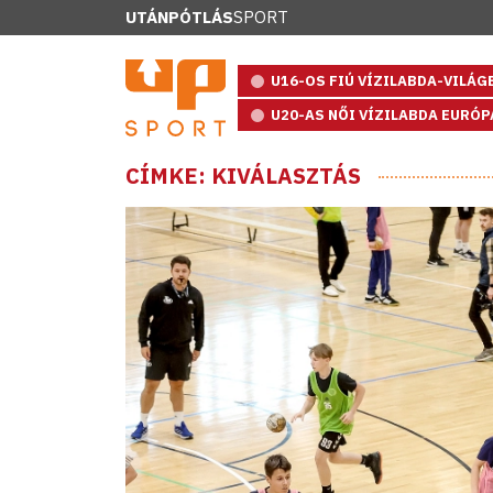
UTÁNPÓTLÁS
SPORT
U16-OS FIÚ VÍZILABDA-VILÁ
U20-AS NŐI VÍZILABDA EURÓ
CÍMKE: KIVÁLASZTÁS