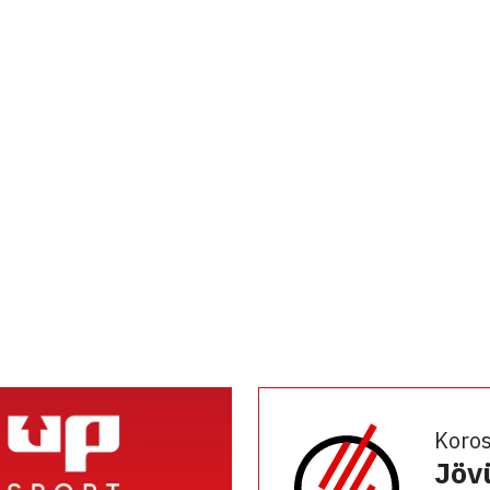
Koro
Jöv