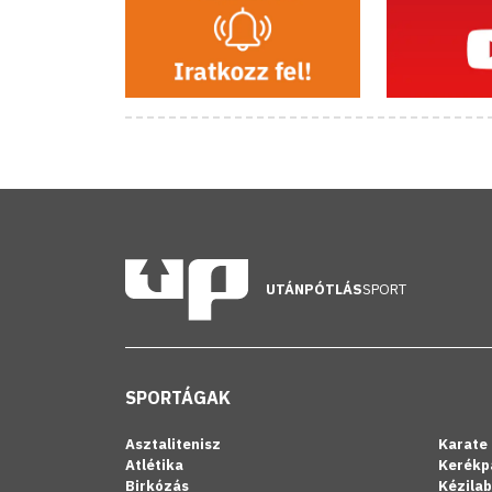
UTÁNPÓTLÁS
SPORT
SPORTÁGAK
Asztalitenisz
Karate
Atlétika
Kerékp
Birkózás
Kézila