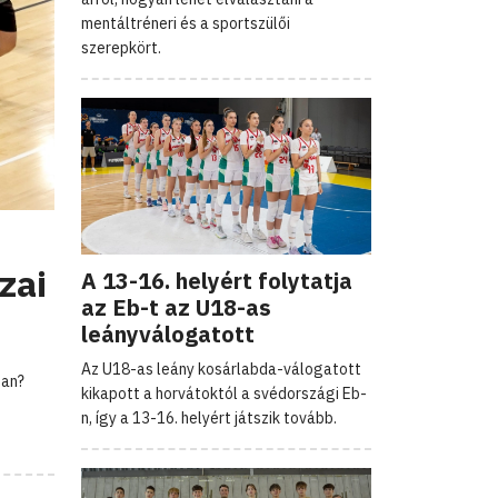
mentáltréneri és a sportszülői
szerepkört.
zai
A 13-16. helyért folytatja
az Eb-t az U18-as
leányválogatott
Az U18-as leány kosárlabda-válogatott
ban?
kikapott a horvátoktól a svédországi Eb-
n, így a 13-16. helyért játszik tovább.