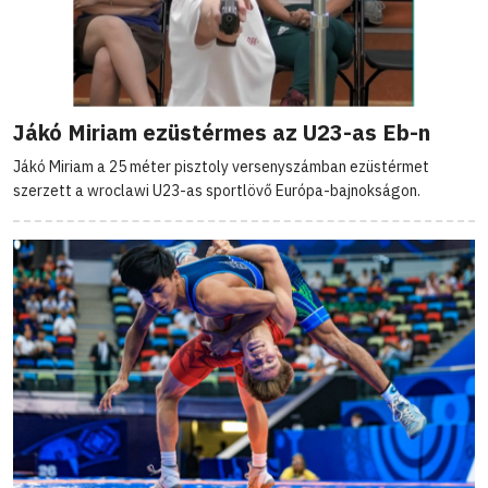
Jákó Miriam ezüstérmes az U23-as Eb-n
Jákó Miriam a 25 méter pisztoly versenyszámban ezüstérmet
szerzett a wroclawi U23-as sportlövő Európa-bajnokságon.