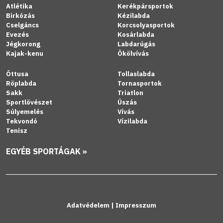
Atlétika
Kerékpársportok
Birkózás
Kézilabda
Cselgáncs
Korcsolyasportok
Evezés
Kosárlabda
Jégkorong
Labdarúgás
Kajak-kenu
Ökölvívás
Öttusa
Tollaslabda
Röplabda
Tornasportok
Sakk
Triatlon
Sportlövészet
Úszás
Súlyemelés
Vívás
Tekvondó
Vízilabda
Tenisz
EGYÉB SPORTÁGAK »
Adatvédelem
|
Impresszum