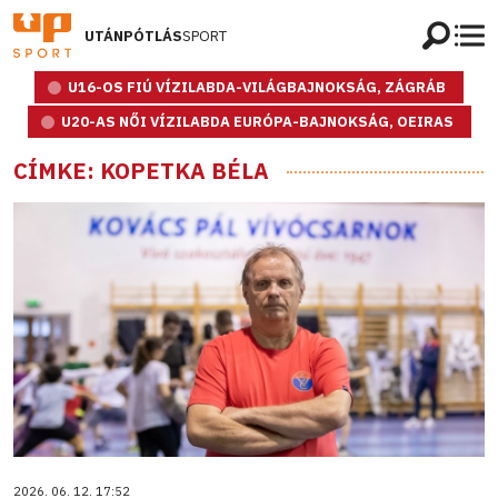
UTÁNPÓTLÁS
SPORT
U16-OS FIÚ VÍZILABDA-VILÁGBAJNOKSÁG, ZÁGRÁB
U20-AS NŐI VÍZILABDA EURÓPA-BAJNOKSÁG, OEIRAS
CÍMKE: KOPETKA BÉLA
2026. 06. 12. 17:52