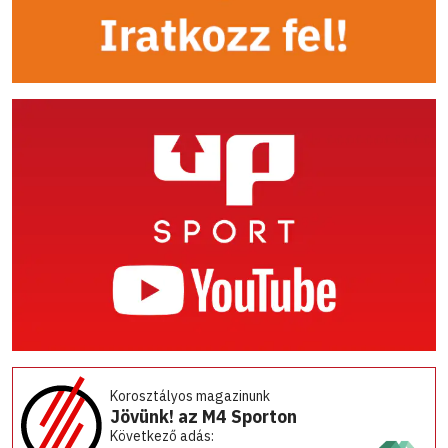
Korosztályos magazinunk
Jövünk! az M4 Sporton
Következő adás: