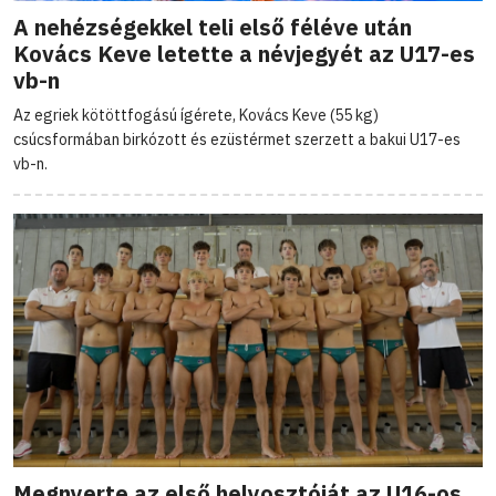
A nehézségekkel teli első féléve után
Kovács Keve letette a névjegyét az U17-es
vb-n
Az egriek kötöttfogású ígérete, Kovács Keve (55 kg)
csúcsformában birkózott és ezüstérmet szerzett a bakui U17-es
vb-n.
Megnyerte az első helyosztóját az U16-os