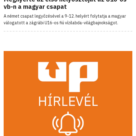
vb-n a magyar csapat
A német csapat legyőzésével a 9-12. helyért folytatja a magyar
válogatott a zágrábi U16-os fiú vízilabda-világbajnokságot.