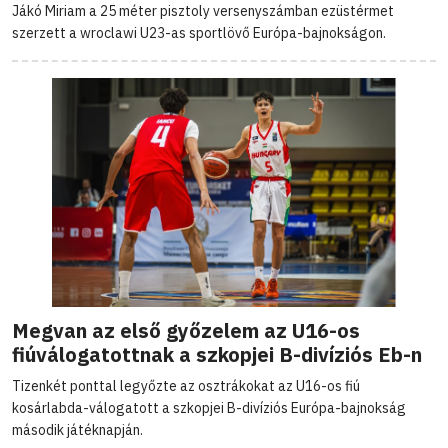
Jákó Miriam a 25 méter pisztoly versenyszámban ezüstérmet
szerzett a wroclawi U23-as sportlövő Európa-bajnokságon.
Megvan az első győzelem az U16-os
fiúválogatottnak a szkopjei B-divíziós Eb-n
Tizenkét ponttal legyőzte az osztrákokat az U16-os fiú
kosárlabda-válogatott a szkopjei B-divíziós Európa-bajnokság
második játéknapján.