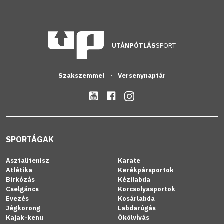
UTÁNPÓTLÁS
SPORT
Szakszemmel
Versenynaptár
SPORTÁGAK
Asztalitenisz
Karate
Atlétika
Kerékpársportok
Birkózás
Kézilabda
Cselgáncs
Korcsolyasportok
Evezés
Kosárlabda
Jégkorong
Labdarúgás
Kajak-kenu
Ökölvívás