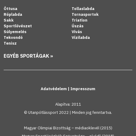
Öttusa
Tollaslabda
Röplabda
Tornasportok
Sakk
Triatlon
Sportlövészet
Úszás
Súlyemelés
Vívás
Tekvondó
Vízilabda
Tenisz
EGYÉB SPORTÁGAK »
Adatvédelem
|
Impresszum
Alapítva: 2011
© Utanpótlássport 2022 | Minden jog fenntartva.
Magyar Olimpiai Bizottság – médiaoklevél (2015)