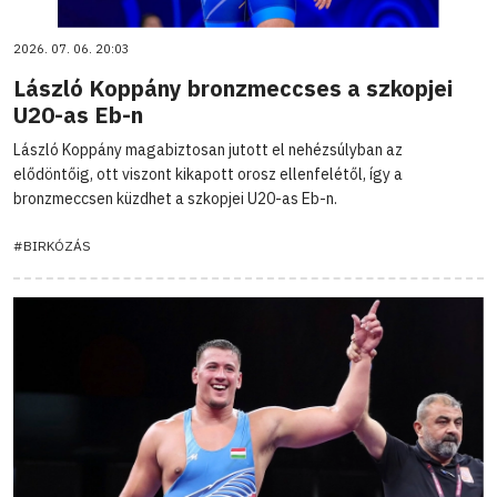
2026. 07. 06. 20:03
László Koppány bronzmeccses a szkopjei
U20-as Eb-n
László Koppány magabiztosan jutott el nehézsúlyban az
elődöntőig, ott viszont kikapott orosz ellenfelétől, így a
bronzmeccsen küzdhet a szkopjei U20-as Eb-n.
#BIRKÓZÁS