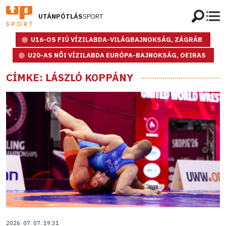
UTÁNPÓTLÁS
SPORT
U16-OS FIÚ VÍZILABDA-VILÁGBAJNOKSÁG, ZÁGRÁB
U20-AS NŐI VÍZILABDA EURÓPA-BAJNOKSÁG, OEIRAS
CÍMKE: LÁSZLÓ KOPPÁNY
2026. 07. 07. 19:31