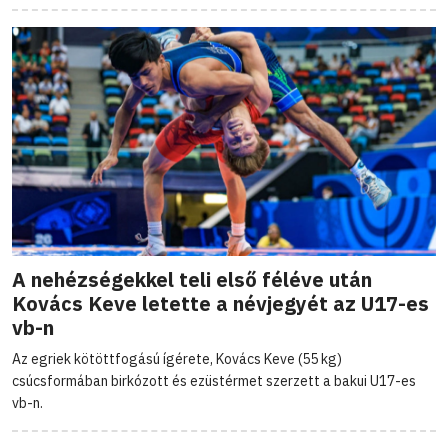
A nehézségekkel teli első féléve után
Kovács Keve letette a névjegyét az U17-es
vb-n
Az egriek kötöttfogású ígérete, Kovács Keve (55 kg)
csúcsformában birkózott és ezüstérmet szerzett a bakui U17-es
vb-n.