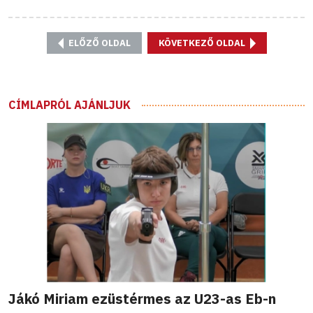
ELŐZŐ OLDAL
KÖVETKEZŐ OLDAL
CÍMLAPRÓL AJÁNLJUK
Jákó Miriam ezüstérmes az U23-as Eb-n