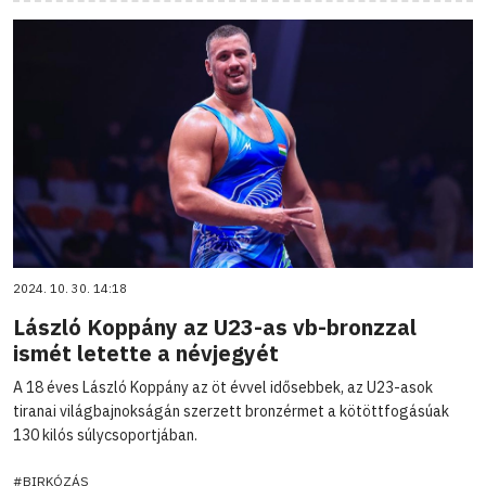
2024. 10. 30. 14:18
László Koppány az U23-as vb-bronzzal
ismét letette a névjegyét
A 18 éves László Koppány az öt évvel idősebbek, az U23-asok
tiranai világbajnokságán szerzett bronzérmet a kötöttfogásúak
130 kilós súlycsoportjában.
#BIRKÓZÁS