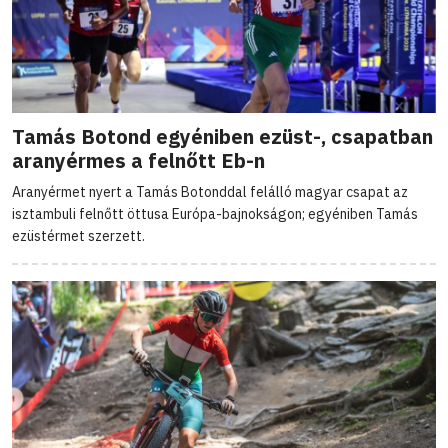
Tamás Botond egyéniben ezüst-, csapatban
aranyérmes a felnőtt Eb-n
Aranyérmet nyert a Tamás Botonddal felálló magyar csapat az
isztambuli felnőtt öttusa Európa-bajnokságon; egyéniben Tamás
ezüstérmet szerzett.