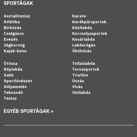
SPORTÁGAK
Asztalitenisz
Karate
Atlétika
Kerékpársportok
Birkózás
Kézilabda
Cselgáncs
Korcsolyasportok
Evezés
Kosárlabda
Jégkorong
Labdarúgás
Kajak-kenu
Ökölvívás
Öttusa
Tollaslabda
Röplabda
Tornasportok
Sakk
Triatlon
Sportlövészet
Úszás
Súlyemelés
Vívás
Tekvondó
Vízilabda
Tenisz
EGYÉB SPORTÁGAK »