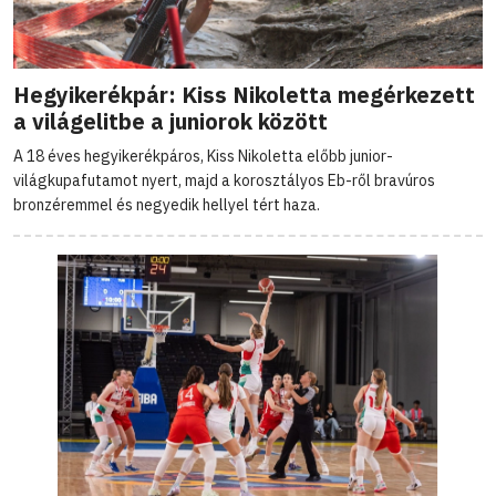
Hegyikerékpár: Kiss Nikoletta megérkezett
a világelitbe a juniorok között
A 18 éves hegyikerékpáros, Kiss Nikoletta előbb junior-
világkupafutamot nyert, majd a korosztályos Eb-ről bravúros
bronzéremmel és negyedik hellyel tért haza.