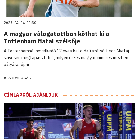
2025. 04. 04. 11:30
A magyar válogatottban köthet ki a
Tottenham fiatal szélsője
A Tottenhamnél nevelkedő 17 éves bal oldali szélső, Leon Myrtaj
szívesen megtapasztalná, milyen érzés magyar címeres mezben
pályára lépni.
#LABDARÚGÁS
CÍMLAPRÓL AJÁNLJUK