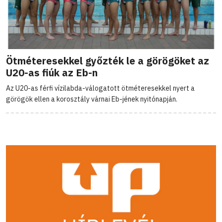
Ötméteresekkel győzték le a görögöket az
U20-as fiúk az Eb-n
Az U20-as férfi vízilabda-válogatott ötméteresekkel nyert a
görögök ellen a korosztály várnai Eb-jének nyitónapján.