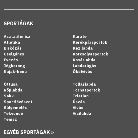
SPORTÁGAK
Asztalitenisz
Karate
Atlétika
Kerékpársportok
Birkózás
Kézilabda
Cselgáncs
Korcsolyasportok
Evezés
Kosárlabda
Jégkorong
Labdarúgás
Kajak-kenu
Ökölvívás
Öttusa
Tollaslabda
Röplabda
Tornasportok
Sakk
Triatlon
Sportlövészet
Úszás
Súlyemelés
Vívás
Tekvondó
Vízilabda
Tenisz
EGYÉB SPORTÁGAK »