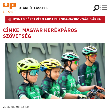
UTÁNPÓTLÁS
SPORT
U20-AS FÉRFI VÍZILABDA EURÓPA-BAJNOKSÁG, VÁRNA
CÍMKE: MAGYAR KERÉKPÁROS
SZÖVETSÉG
2026. 05. 08. 16:10