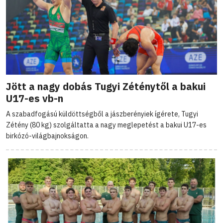
Jött a nagy dobás Tugyi Zéténytől a bakui
U17-es vb-n
A szabadfogású küldöttségből a jászberényiek ígérete, Tugyi
Zétény (80 kg) szolgáltatta a nagy meglepetést a bakui U17-es
birkózó-világbajnokságon.