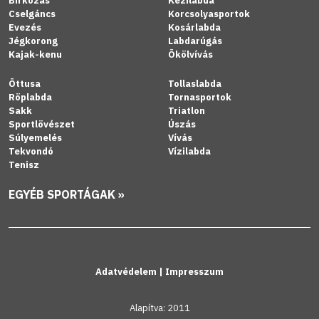
Birkózás
Kézilabda
Cselgáncs
Korcsolyasportok
Evezés
Kosárlabda
Jégkorong
Labdarúgás
Kajak-kenu
Ökölvívás
Öttusa
Tollaslabda
Röplabda
Tornasportok
Sakk
Triatlon
Sportlövészet
Úszás
Súlyemelés
Vívás
Tekvondó
Vízilabda
Tenisz
EGYÉB SPORTÁGAK »
Adatvédelem
|
Impresszum
Alapítva: 2011