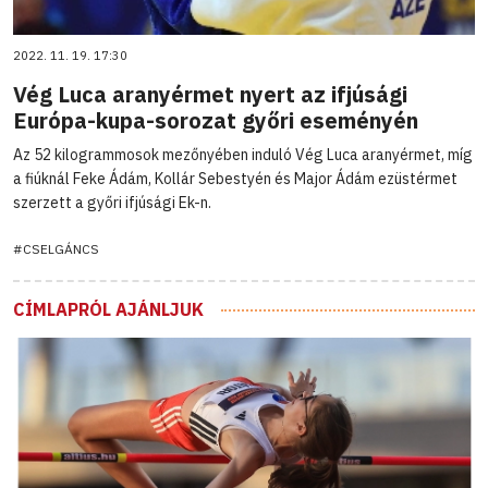
2022. 11. 19. 17:30
Vég Luca aranyérmet nyert az ifjúsági
Európa-kupa-sorozat győri eseményén
Az 52 kilogrammosok mezőnyében induló Vég Luca aranyérmet, míg
a fiúknál Feke Ádám, Kollár Sebestyén és Major Ádám ezüstérmet
szerzett a győri ifjúsági Ek-n.
#CSELGÁNCS
CÍMLAPRÓL AJÁNLJUK