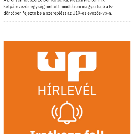
kétpárevezős egység mellett mindhárom magyar hajó a B-
döntőben fejezte be a szereplést az U19-es evezős-vb-n.