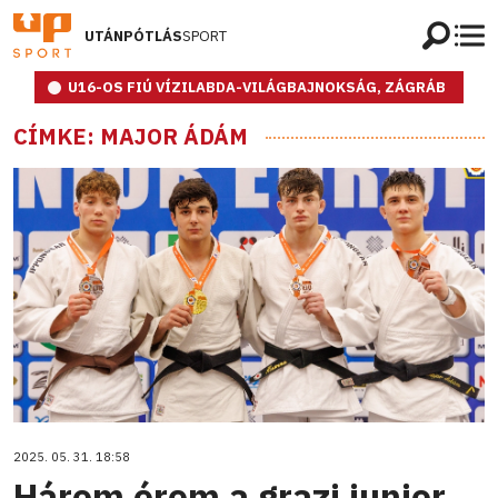
UTÁNPÓTLÁS
SPORT
U16-OS FIÚ VÍZILABDA-VILÁGBAJNOKSÁG, ZÁGRÁB
CÍMKE: MAJOR ÁDÁM
2025. 05. 31. 18:58
Három érem a grazi junior