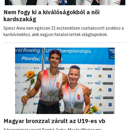
Nem fogy ki a kiválóságokból a női
kardszakág
Spiesz Anna nem egészen 21 esztendősen csatlakozott azokhoz a
kardvívóinkhoz, akik nagyon fiatalon lettek világbajnokok.
Magyar bronzzal zárult az U19-es vb
A bronzérmet szerző Demkó Janka, Mezősi Márton mix