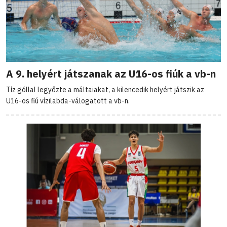
A 9. helyért játszanak az U16-os fiúk a vb-n
Tíz góllal legyőzte a máltaiakat, a kilencedik helyért játszik az
U16-os fiú vízilabda-válogatott a vb-n.