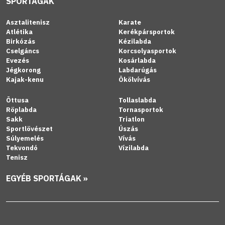
SPORTÁGAK
Asztalitenisz
Karate
Atlétika
Kerékpársportok
Birkózás
Kézilabda
Cselgáncs
Korcsolyasportok
Evezés
Kosárlabda
Jégkorong
Labdarúgás
Kajak-kenu
Ökölvívás
Öttusa
Tollaslabda
Röplabda
Tornasportok
Sakk
Triatlon
Sportlövészet
Úszás
Súlyemelés
Vívás
Tekvondó
Vízilabda
Tenisz
EGYÉB SPORTÁGAK »