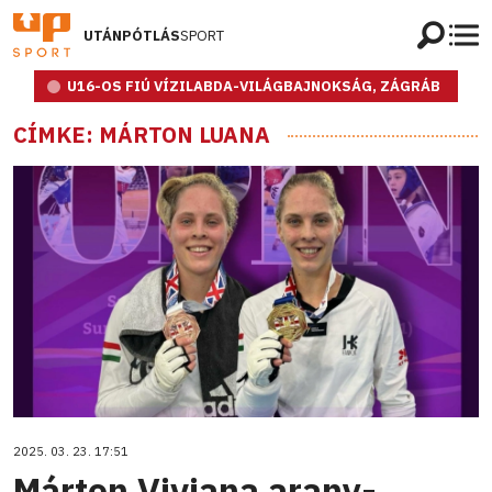
UTÁNPÓTLÁS
SPORT
U16-OS FIÚ VÍZILABDA-VILÁGBAJNOKSÁG, ZÁGRÁB
CÍMKE: MÁRTON LUANA
2025. 03. 23. 17:51
Márton Viviana arany-,