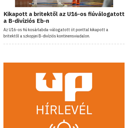
Kikapott a britektől az U16-os fiúválogatott
a B-divíziós Eb-n
Az U16-os fiú kosárlabda-válogatott öt ponttal kikapott a
britektől a szkopjei B-divíziós kontinensviadalon.