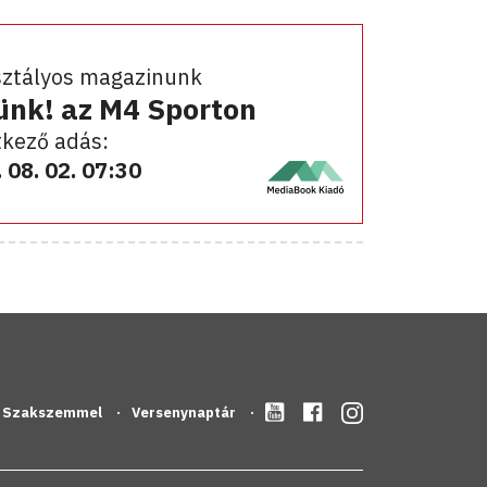
sztályos magazinunk
ünk! az M4 Sporton
kező adás:
 08. 02. 07:30
Szakszemmel
Versenynaptár