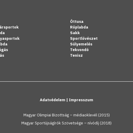
Öttusa
ársportok
Röplabda
bda
Sakk
lyasportok
Sportlövészet
abda
Súlyemelés
úgás
Tekvondó
ás
Tenisz
Adatvédelem
|
Impresszum
Magyar Olimpiai Bizottság – médiaoklevél (2015)
Magyar Sportújságírók Szövetsége – nívódíj (2018)