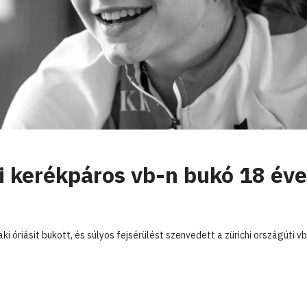
ci kerékpáros vb-n bukó 18 év
aki óriásit bukott, és súlyos fejsérülést szenvedett a zürichi országúti vb