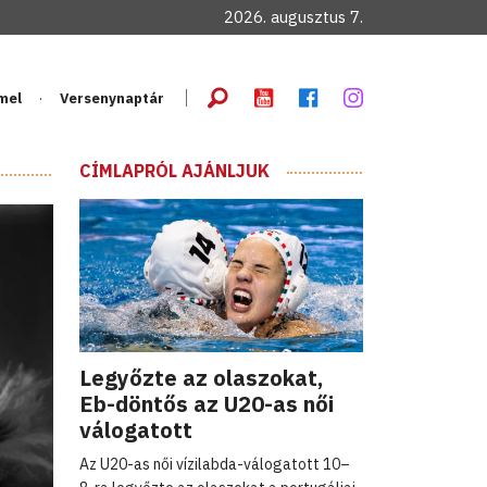
2026. augusztus 7.
mel
Versenynaptár
CÍMLAPRÓL AJÁNLJUK
Legyőzte az olaszokat,
Eb-döntős az U20-as női
válogatott
Az U20-as női vízilabda-válogatott 10–