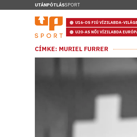
UTÁNPÓTLÁS
SPORT
U16-OS FIÚ VÍZILABDA-VILÁ
U20-AS NŐI VÍZILABDA EURÓ
CÍMKE: MURIEL FURRER