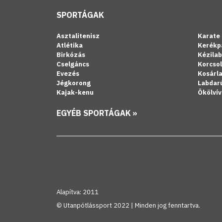
SPORTÁGAK
Asztalitenisz
Karate
Atlétika
Kerékp
Birkózás
Kézila
Cselgáncs
Korcso
Evezés
Kosárl
Jégkorong
Labdar
Kajak-kenu
Ökölvív
EGYÉB SPORTÁGAK »
Alapítva: 2011
© Utanpótlássport 2022 | Minden jog fenntartva.