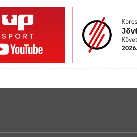
Koro
Jöv
Követ
2026.