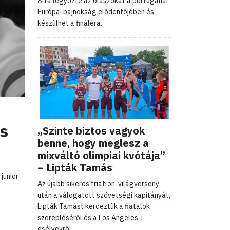
8-ra legyőzte az olaszokat a portugáliai
Európa-bajnokság elődöntőjében és
készülhet a fináléra.
es
„Szinte biztos vagyok
benne, hogy meglesz a
mixváltó olimpiai kvótája”
– Lipták Tamás
 junior
Az újabb sikeres triatlon-világverseny
után a válogatott szövetségi kapitányát,
Lipták Tamást kérdeztük a fiatalok
szerepléséről és a Los Angeles-i
esélyekről.