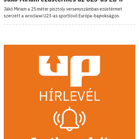
Jákó Miriam a 25 méter pisztoly versenyszámban ezüstérmet
szerzett a wroclawi U23-as sportlövő Európa-bajnokságon.