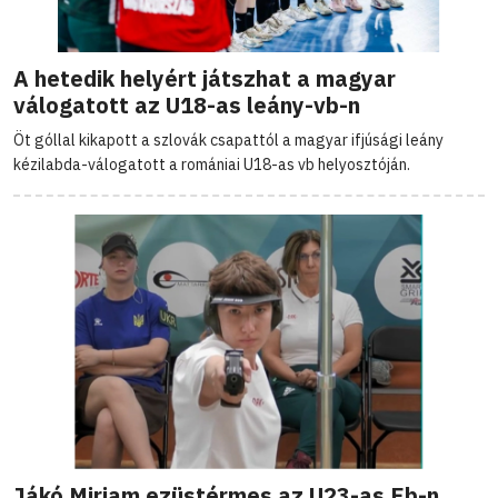
A hetedik helyért játszhat a magyar
válogatott az U18-as leány-vb-n
Öt góllal kikapott a szlovák csapattól a magyar ifjúsági leány
kézilabda-válogatott a romániai U18-as vb helyosztóján.
Jákó Miriam ezüstérmes az U23-as Eb-n