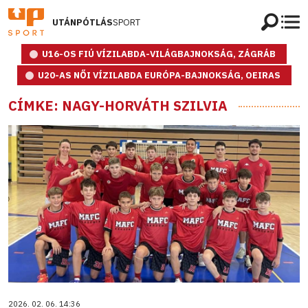
UTÁNPÓTLÁS
SPORT
U16-OS FIÚ VÍZILABDA-VILÁGBAJNOKSÁG, ZÁGRÁB
U20-AS NŐI VÍZILABDA EURÓPA-BAJNOKSÁG, OEIRAS
CÍMKE: NAGY-HORVÁTH SZILVIA
2026. 02. 06. 14:36