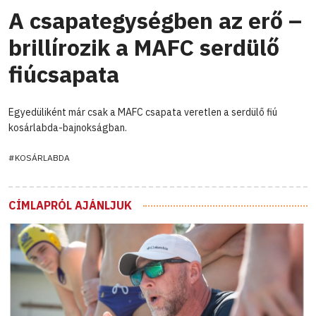
A csapategységben az erő –
brillírozik a MAFC serdülő
fiúcsapata
Egyedüliként már csak a MAFC csapata veretlen a serdülő fiú
kosárlabda-bajnokságban.
#KOSÁRLABDA
CÍMLAPRÓL AJÁNLJUK