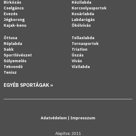
Birkózás
Kézilabda
Cselgáncs
Korcsolyasportok
Evezés
Kosárlabda
Jégkorong
Labdarúgás
Kajak-kenu
Ökölvívás
Öttusa
Tollaslabda
Röplabda
Tornasportok
Sakk
Triatlon
Sportlövészet
Úszás
Súlyemelés
Vívás
Tekvondó
Vízilabda
Tenisz
EGYÉB SPORTÁGAK »
Adatvédelem
|
Impresszum
Alapítva: 2011