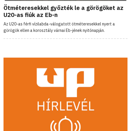
Ötméteresekkel győzték le a görögöket az
U20-as fiúk az Eb-n
Az U20-as férfi vízilabda-válogatott ötméteresekkel nyert a
görögök ellen a korosztály várnai Eb-jének nyitónapján.