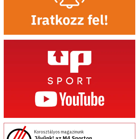
Korosztályos magazinunk
Jövünk! az M4 Sporton