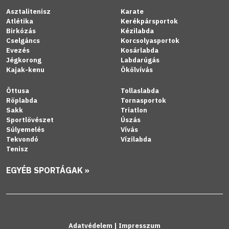
Asztalitenisz
Karate
Atlétika
Kerékpársportok
Birkózás
Kézilabda
Cselgáncs
Korcsolyasportok
Evezés
Kosárlabda
Jégkorong
Labdarúgás
Kajak-kenu
Ökölvívás
Öttusa
Tollaslabda
Röplabda
Tornasportok
Sakk
Triatlon
Sportlövészet
Úszás
Súlyemelés
Vívás
Tekvondó
Vízilabda
Tenisz
EGYÉB SPORTÁGAK »
Adatvédelem
|
Impresszum