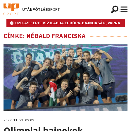
UTÁNPÓTLÁS
SPORT
U20-AS FÉRFI VÍZILABDA EURÓPA-BAJNOKSÁG, VÁRNA
CÍMKE: NÉBALD FRANCISKA
2022. 11. 23. 09:02
Olimpiai bajnokok