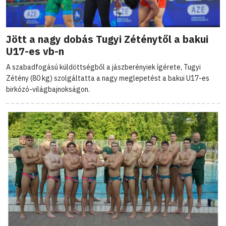
Jött a nagy dobás Tugyi Zéténytől a bakui
U17-es vb-n
A szabadfogású küldöttségből a jászberényiek ígérete, Tugyi
Zétény (80 kg) szolgáltatta a nagy meglepetést a bakui U17-es
birkózó-világbajnokságon.