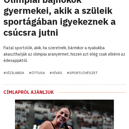
gyermekei, akik a szüleik
sportágában igyekeznek a
csúcsra jutni
Fiatal sportolók, akik, ha szeretnék, bármikor a nyakukba
akaszthatják az olimpiai aranyérmet, hiszen azt elég csak elkérni az
édesapjuktól.
#VÍZILABDA
#ÖTTUSA
#VÍVÁS
#SPORTLÖVÉSZET
CÍMLAPRÓL AJÁNLJUK