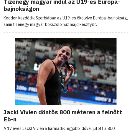
Tizenegy magyar indul az U19-es Európa-
bajnokságon
Kedden kezdődik Szerbiában az U19-es ökölvívó Európa-bajnokság,
amin tizenegy magyar bokszoló húz majd kesztyűt.
Jackl Vivien döntős 800 méteren a felnőtt
Eb-n
A 17 éves Jackl Vivien a harmadik legjobb idővel jutott a 800