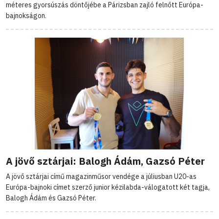
méteres gyorsúszás döntőjébe a Párizsban zajló felnőtt Európa-
bajnokságon.
A jövő sztárjai: Balogh Ádám, Gazsó Péter
A jövő sztárjai című magazinműsor vendége a júliusban U20-as
Európa-bajnoki címet szerző junior kézilabda-válogatott két tagja,
Balogh Ádám és Gazsó Péter.