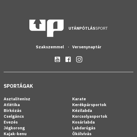
UTÁNPÓTLÁS
SPORT
Szakszemmel
Versenynaptár
SPORTÁGAK
Asztalitenisz
Karate
Atlétika
Kerékpársportok
Birkózás
Kézilabda
Cselgáncs
Korcsolyasportok
Evezés
Kosárlabda
Jégkorong
Labdarúgás
Kajak-kenu
Ökölvívás