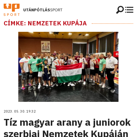
UTÁNPÓTLÁS
SPORT
CÍMKE: NEMZETEK KUPÁJA
2023. 05. 30. 19:32
Tíz magyar arany a juniorok
szerbiai Nemzetek Kupáján