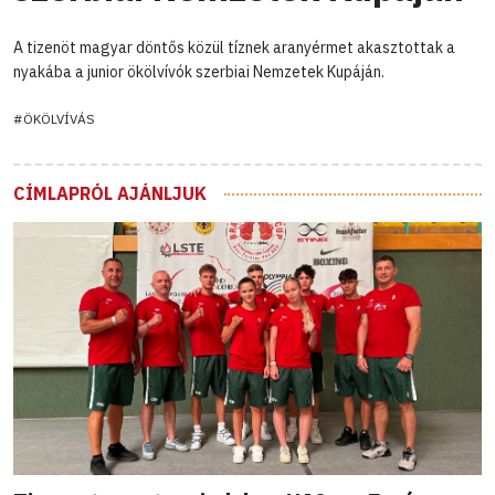
A tizenöt magyar döntős közül tíznek aranyérmet akasztottak a
nyakába a junior ökölvívók szerbiai Nemzetek Kupáján.
#ÖKÖLVÍVÁS
CÍMLAPRÓL AJÁNLJUK