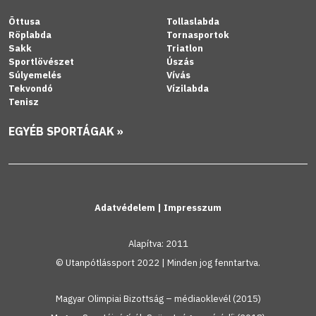
Öttusa
Tollaslabda
Röplabda
Tornasportok
Sakk
Triatlon
Sportlövészet
Úszás
Súlyemelés
Vívás
Tekvondó
Vízilabda
Tenisz
EGYÉB SPORTÁGAK »
Adatvédelem
|
Impresszum
Alapítva: 2011
© Utanpótlássport 2022 | Minden jog fenntartva.
Magyar Olimpiai Bizottság – médiaoklevél (2015)