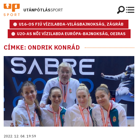
UTÁNPÓTLÁS
SPORT
U16-OS FIÚ VÍZILABDA-VILÁGBAJNOKSÁG, ZÁGRÁB
U20-AS NŐI VÍZILABDA EURÓPA-BAJNOKSÁG, OEIRAS
CÍMKE: ONDRIK KONRÁD
2022. 12. 04. 19:59