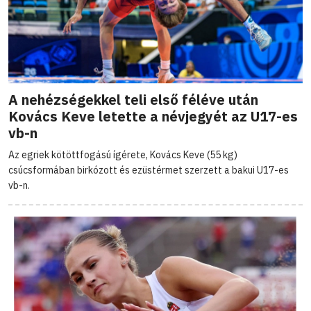
A nehézségekkel teli első féléve után
Kovács Keve letette a névjegyét az U17-es
vb-n
Az egriek kötöttfogású ígérete, Kovács Keve (55 kg)
csúcsformában birkózott és ezüstérmet szerzett a bakui U17-es
vb-n.