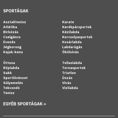
SPORTÁGAK
Asztalitenisz
Karate
Atlétika
Kerékpársportok
Birkózás
Kézilabda
Cselgáncs
Korcsolyasportok
Evezés
Kosárlabda
Jégkorong
Labdarúgás
Kajak-kenu
Ökölvívás
Öttusa
Tollaslabda
Röplabda
Tornasportok
Sakk
Triatlon
Sportlövészet
Úszás
Súlyemelés
Vívás
Tekvondó
Vízilabda
Tenisz
EGYÉB SPORTÁGAK »