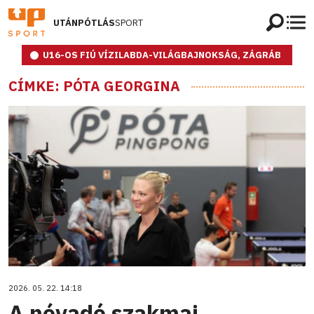
UTÁNPÓTLÁS
SPORT
U16-OS FIÚ VÍZILABDA-VILÁGBAJNOKSÁG, ZÁGRÁB
CÍMKE: PÓTA GEORGINA
2026. 05. 22. 14:18
A névadó szakmai