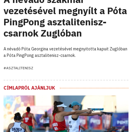
vezetésével megnyílt a Póta
PingPong asztalitenisz-
csarnok Zuglóban
A névadó Póta Georgina vezetésével megnyitotta kapuit Zuglóban
a Póta PingPong asztalitenisz-csarnok.
#ASZTALITENISZ
CÍMLAPRÓL AJÁNLJUK