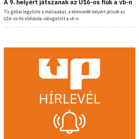
A 9. helyért játszanak az U16-os fiúk a vb-n
Tíz góllal legyőzte a máltaiakat, a kilencedik helyért játszik az
U16-os fiú vízilabda-válogatott a vb-n.