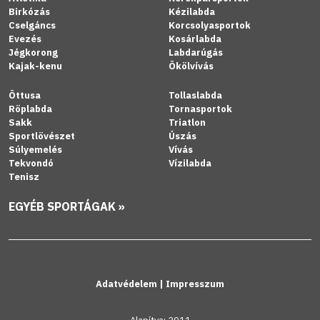
Birkózás
Kézilabda
Cselgáncs
Korcsolyasportok
Evezés
Kosárlabda
Jégkorong
Labdarúgás
Kajak-kenu
Ökölvívás
Öttusa
Tollaslabda
Röplabda
Tornasportok
Sakk
Triatlon
Sportlövészet
Úszás
Súlyemelés
Vívás
Tekvondó
Vízilabda
Tenisz
EGYÉB SPORTÁGAK »
Adatvédelem
|
Impresszum