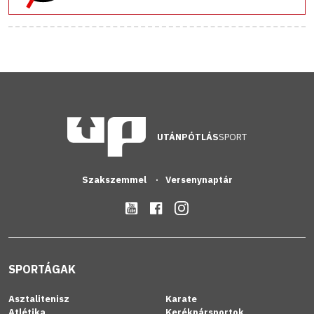
UTÁNPÓTLÁS
SPORT
Szakszemmel
Versenynaptár
SPORTÁGAK
Asztalitenisz
Karate
Atlétika
Kerékpársportok