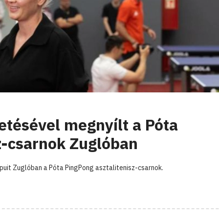
tésével megnyílt a Póta
z-csarnok Zuglóban
uit Zuglóban a Póta PingPong asztalitenisz-csarnok.