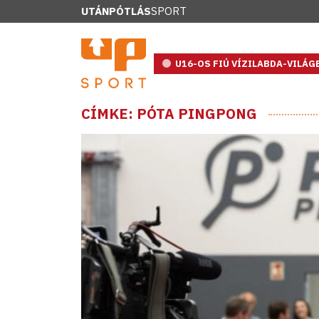
UTÁNPÓTLÁS
SPORT
U16-OS FIÚ VÍZILABDA-VILÁ
CÍMKE: PÓTA PINGPONG