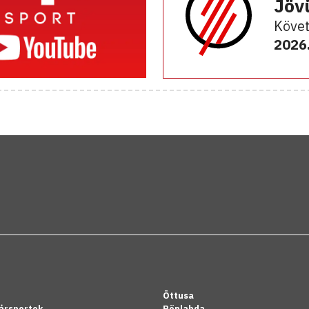
Jöv
Követ
2026.
Öttusa
ársportok
Röplabda