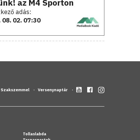
ünk! az M4 Sporton
kező adás:
 08. 02. 07:30
Szakszemmel
Versenynaptár
Tollaslabda
Tornasportok