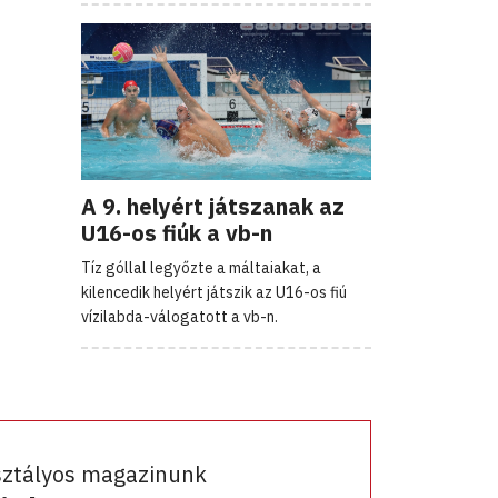
A 9. helyért játszanak az
U16-os fiúk a vb-n
Tíz góllal legyőzte a máltaiakat, a
kilencedik helyért játszik az U16-os fiú
vízilabda-válogatott a vb-n.
sztályos magazinunk