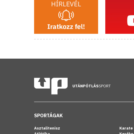
UTÁNPÓTLÁS
SPORT
SPORTÁGAK
Asztalitenisz
Karate
Atlétika
Kerékp