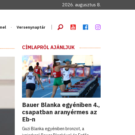
2026. augusztus 8.
mel
Versenynaptár
CÍMLAPRÓL AJÁNLJUK
Bauer Blanka egyéniben 4.,
csapatban aranyérmes az
Eb-n
Guzi Blanka egyéniben bronzot, a