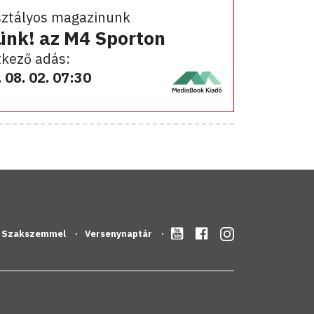
sztályos magazinunk
ünk! az M4 Sporton
kező adás:
 08. 02. 07:30
Szakszemmel
Versenynaptár