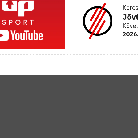
Koro
Jöv
Követ
2026.