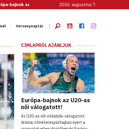
k az U20-as női válogatott!
2026. augusztus 7.
mel
Versenynaptár
CÍMLAPRÓL AJÁNLJUK
Európa-bajnok az U20-as
női válogatott!
Az U20-as női vízilabda-válogatott
drámai ötméterespárbajban nyert a
spanyolok elleni döntőben és Európa-