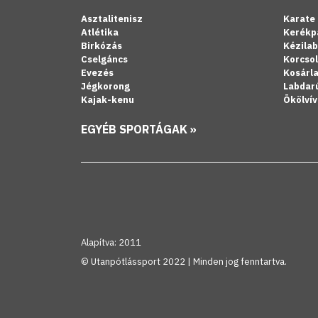
Asztalitenisz
Karate
Atlétika
Kerékp
Birkózás
Kézila
Cselgáncs
Korcso
Evezés
Kosárl
Jégkorong
Labdar
Kajak-kenu
Ökölvív
EGYÉB SPORTÁGAK »
Alapítva: 2011
© Utanpótlássport 2022 | Minden jog fenntartva.