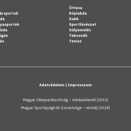
Öttusa
ársportok
Röplabda
bda
Sakk
lyasportok
Sportlövészet
abda
Súlyemelés
úgás
Tekvondó
ás
Tenisz
Adatvédelem
|
Impresszum
Magyar Olimpiai Bizottság – médiaoklevél (2015)
Magyar Sportújságírók Szövetsége – nívódíj (2018)