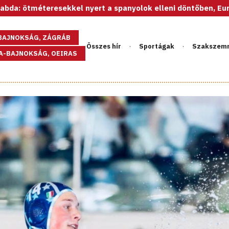
méteresekkel nyert a spanyolok elleni döntőben, Európa-bajno
GBAJNOKSÁG, ZÁGRÁB
Összes hír
Sportágak
Szakszem
PA-BAJNOKSÁG, OEIRAS