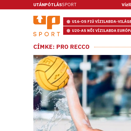
UTÁNPÓTLÁS
SPORT
Vízilabda: öt
U16-OS FIÚ VÍZILABDA-VILÁ
U20-AS NŐI VÍZILABDA EURÓ
CÍMKE: PRO RECCO