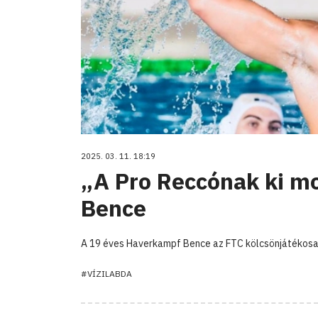
2025. 03. 11. 18:19
„A Pro Reccónak ki 
Bence
A 19 éves Haverkampf Bence az FTC kölcsönjátékosaké
#VÍZILABDA