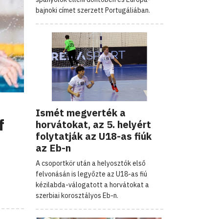
bajnoki címet szerzett Portugáliában.
Ismét megverték a
f
horvátokat, az 5. helyért
folytatják az U18-as fiúk
az Eb-n
A csoportkör után a helyosztók első
felvonásán is legyőzte az U18-as fiú
kézilabda-válogatott a horvátokat a
szerbiai korosztályos Eb-n.