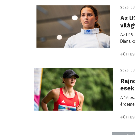
2025. 08
Az U1
vilá
Az U19-
Diána k
#ÖTTUS
2025. 08
Rajn
esek
A 16 es
érdemel
#ÖTTUS