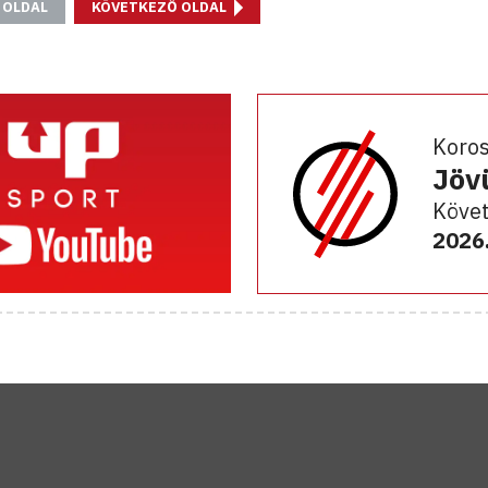
 OLDAL
KÖVETKEZŐ OLDAL
Koro
Jöv
Követ
2026.