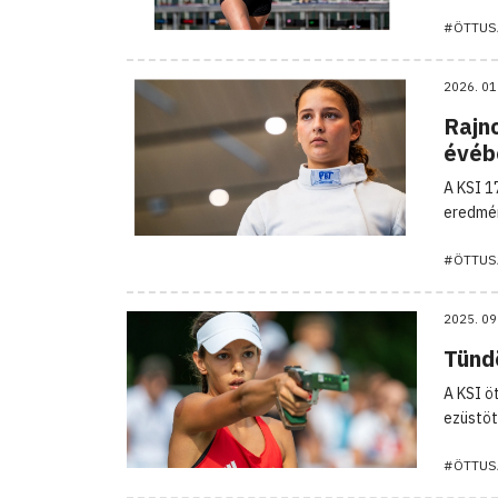
#ÖTTUS
2026. 01
Rajn
évéb
A KSI 1
eredmén
#ÖTTUS
2025. 09
Tünd
A KSI ö
ezüstöt
#ÖTTUS