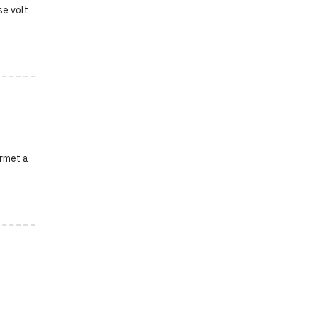
se volt
érmet a