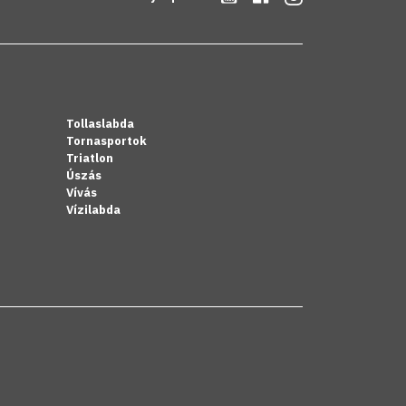
Tollaslabda
Tornasportok
Triatlon
Úszás
Vívás
Vízilabda