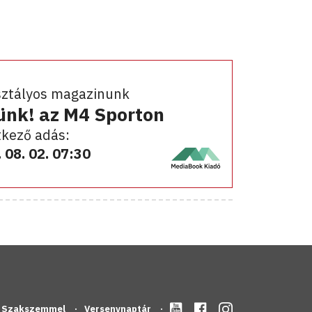
sztályos magazinunk
ünk! az M4 Sporton
kező adás:
 08. 02. 07:30
Szakszemmel
Versenynaptár