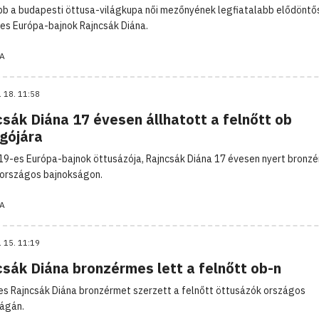
b a budapesti öttusa-világkupa női mezőnyének legfiatalabb elődöntő
es Európa-bajnok Rajncsák Diána.
A
. 18. 11:58
sák Diána 17 évesen állhatott a felnőtt ob
gójára
19-es Európa-bajnok öttusázója, Rajncsák Diána 17 évesen nyert bronz
 országos bajnokságon.
A
. 15. 11:19
csák Diána bronzérmes lett a felnőtt ob-n
es Rajncsák Diána bronzérmet szerzett a felnőtt öttusázók országos
ágán.