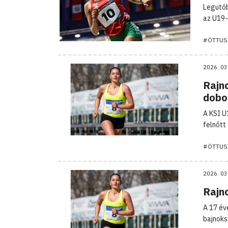
Legutób
az U19-
#ÖTTUS
2026. 03
Rajnc
dobo
A KSI U
felnőtt
#ÖTTUS
2026. 03
Rajn
A 17 év
bajnoks