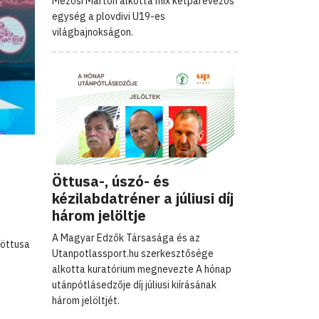
Mezősi Márton alkotta mix kétpárevezős
egység a plovdivi U19-es
világbajnokságon.
Öttusa-, úszó- és
kézilabdatréner a júliusi díj
három jelöltje
A Magyar Edzők Társasága és az
 öttusa
Utanpotlassport.hu szerkesztősége
alkotta kuratórium megnevezte A hónap
utánpótlásedzője díj júliusi kiírásának
három jelöltjét.