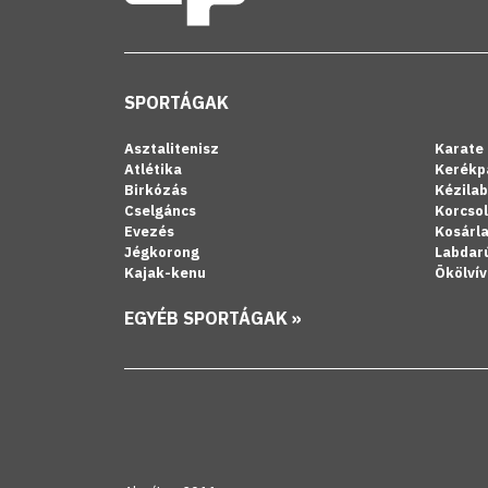
SPORTÁGAK
Asztalitenisz
Karate
Atlétika
Kerékp
Birkózás
Kézila
Cselgáncs
Korcso
Evezés
Kosárl
Jégkorong
Labdar
Kajak-kenu
Ökölvív
EGYÉB SPORTÁGAK »