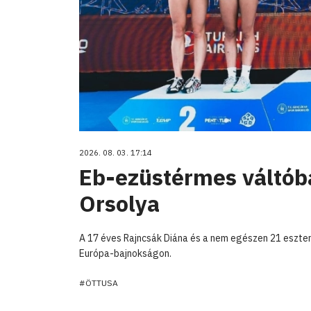
2026. 08. 03. 17:14
Eb-ezüstérmes váltób
Orsolya
A 17 éves Rajncsák Diána és a nem egészen 21 eszten
Európa-bajnokságon.
#ÖTTUSA