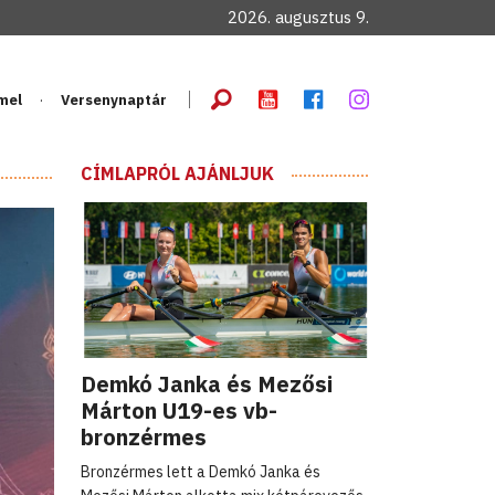
2026. augusztus 9.
mel
Versenynaptár
CÍMLAPRÓL AJÁNLJUK
Demkó Janka és Mezősi
Márton U19-es vb-
bronzérmes
Bronzérmes lett a Demkó Janka és