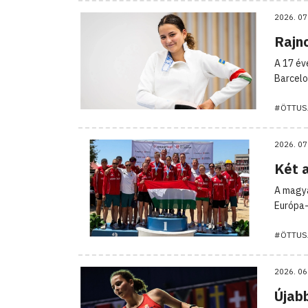
2026. 07
Rajnc
A 17 év
Barcelo
#ÖTTUS
2026. 07
Két 
A magya
Európa-
#ÖTTUS
2026. 06
Újabb