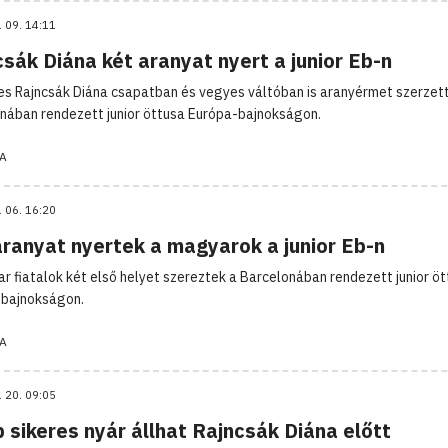
. 09. 14:11
sák Diána két aranyat nyert a junior Eb-n
es Rajncsák Diána csapatban és vegyes váltóban is aranyérmet szerzett
nában rendezett junior öttusa Európa-bajnokságon.
A
. 06. 16:20
aranyat nyertek a magyarok a junior Eb-n
r fiatalok két első helyet szereztek a Barcelonában rendezett junior ö
bajnokságon.
A
. 20. 09:05
 sikeres nyár állhat Rajncsák Diána előtt