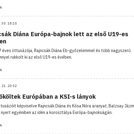
A
. 30. 18:10
csák Diána Európa-bajnok lett az első U19-es
en
7 éves öttusázója, Rajncsák Diána Eb-győzelemmel és több nagyszerű
nyel rukkolt ki az első U19-es évében.
A
. 21. 20:52
ököltek Európában a KSI-s lányok
ttusázóit képviselve Rajncsák Diána és Kósa Nóra aranyat, Balzsay Jázm
 nyert egyéniben az idén a korosztálya Európa-bajnokságán.
A