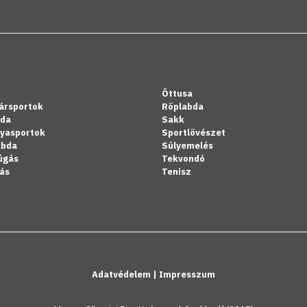
Öttusa
ársportok
Röplabda
bda
Sakk
lyasportok
Sportlövészet
abda
Súlyemelés
úgás
Tekvondó
ás
Tenisz
Adatvédelem
|
Impresszum