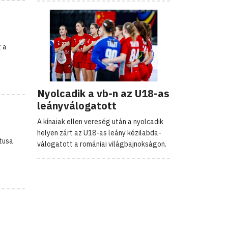
 a
Nyolcadik a vb-n az U18-as
leányválogatott
A kínaiak ellen vereség után a nyolcadik
helyen zárt az U18-as leány kézilabda-
ttusa
válogatott a romániai világbajnokságon.