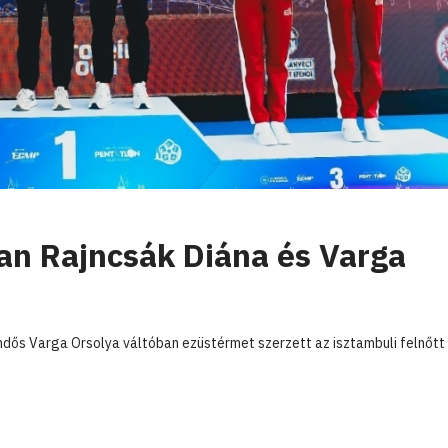
an Rajncsák Diána és Varga
dős Varga Orsolya váltóban ezüstérmet szerzett az isztambuli felnőtt