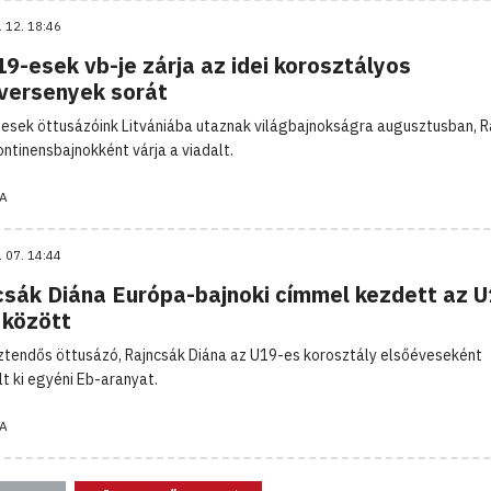
. 12. 18:46
9-esek vb-je zárja az idei korosztályos
gversenyek sorát
esek öttusázóink Litvániába utaznak világbajnokságra augusztusban, R
ontinensbajnokként várja a viadalt.
A
. 07. 14:44
csák Diána Európa-bajnoki címmel kezdett az U
 között
ztendős öttusázó, Rajncsák Diána az U19-es korosztály elsőéveseként
t ki egyéni Eb-aranyat.
A