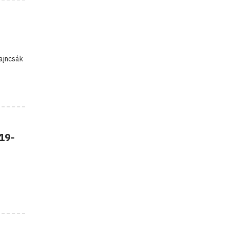
ajncsák
19-