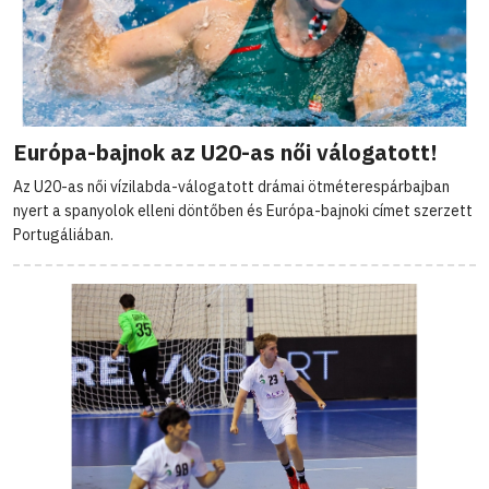
Európa-bajnok az U20-as női válogatott!
Az U20-as női vízilabda-válogatott drámai ötméterespárbajban
nyert a spanyolok elleni döntőben és Európa-bajnoki címet szerzett
Portugáliában.