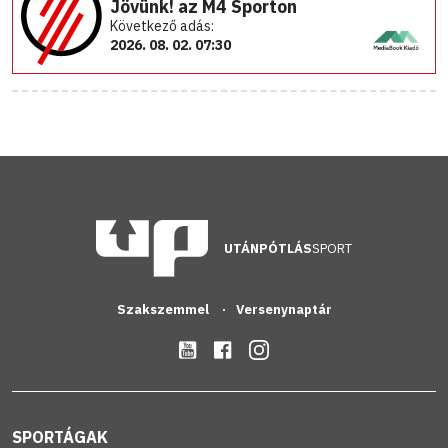
Jövünk! az M4 Sporton
Következő adás:
2026. 08. 02. 07:30
UTÁNPÓTLÁS
SPORT
Szakszemmel
Versenynaptár
SPORTÁGAK