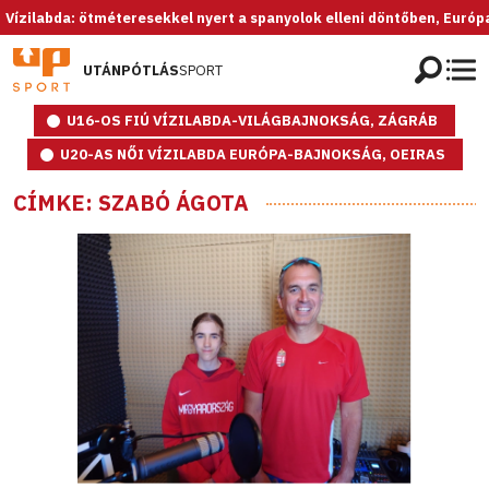
abda: ötméteresekkel nyert a spanyolok elleni döntőben, Európa-bajno
UTÁNPÓTLÁS
SPORT
U16-OS FIÚ VÍZILABDA-VILÁGBAJNOKSÁG, ZÁGRÁB
U20-AS NŐI VÍZILABDA EURÓPA-BAJNOKSÁG, OEIRAS
CÍMKE: SZABÓ ÁGOTA