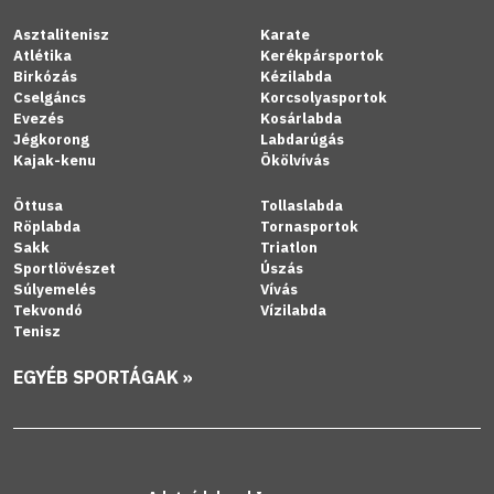
Asztalitenisz
Karate
Atlétika
Kerékpársportok
Birkózás
Kézilabda
Cselgáncs
Korcsolyasportok
Evezés
Kosárlabda
Jégkorong
Labdarúgás
Kajak-kenu
Ökölvívás
Öttusa
Tollaslabda
Röplabda
Tornasportok
Sakk
Triatlon
Sportlövészet
Úszás
Súlyemelés
Vívás
Tekvondó
Vízilabda
Tenisz
EGYÉB SPORTÁGAK »