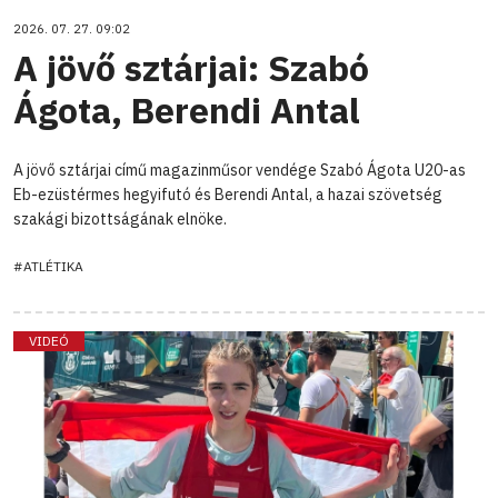
2026. 07. 27. 09:02
A jövő sztárjai: Szabó
Ágota, Berendi Antal
A jövő sztárjai című magazinműsor vendége Szabó Ágota U20-as
Eb-ezüstérmes hegyifutó és Berendi Antal, a hazai szövetség
szakági bizottságának elnöke.
#ATLÉTIKA
VIDEÓ