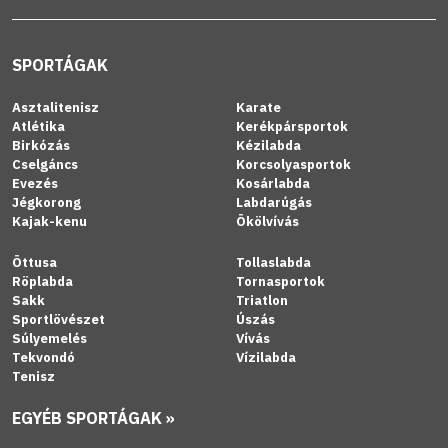
SPORTÁGAK
Asztalitenisz
Karate
Atlétika
Kerékpársportok
Birkózás
Kézilabda
Cselgáncs
Korcsolyasportok
Evezés
Kosárlabda
Jégkorong
Labdarúgás
Kajak-kenu
Ökölvívás
Öttusa
Tollaslabda
Röplabda
Tornasportok
Sakk
Triatlon
Sportlövészet
Úszás
Súlyemelés
Vívás
Tekvondó
Vízilabda
Tenisz
EGYÉB SPORTÁGAK »