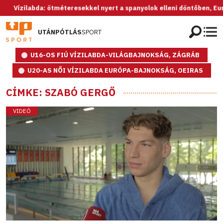
ilabda: ötméteresekkel nyert a spanyolok elleni döntőben, Európa-ba
UTÁNPÓTLÁS
SPORT
U16-OS FIÚ VÍZILABDA-VILÁGBAJNOKSÁG, ZÁGRÁB
U20-AS NŐI VÍZILABDA EURÓPA-BAJNOKSÁG, OEIRAS
CÍMKE: SZABÓ GERGŐ
VIDEÓ