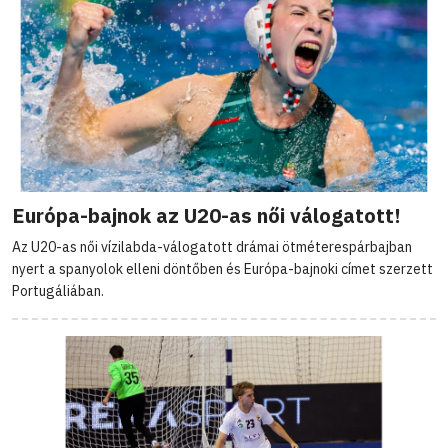
Európa-bajnok az U20-as női válogatott!
Az U20-as női vízilabda-válogatott drámai ötméterespárbajban
nyert a spanyolok elleni döntőben és Európa-bajnoki címet szerzett
Portugáliában.