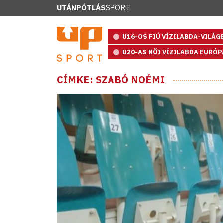
UTÁNPÓTLÁS
SPORT
U16-OS FIÚ VÍZILABDA-VILÁ
U20-AS NŐI VÍZILABDA EURÓ
CÍMKE: SZABÓ NOÉMI