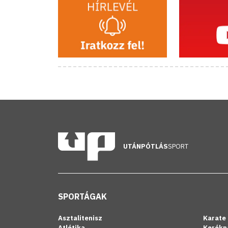
UTÁNPÓTLÁS
SPORT
SPORTÁGAK
Asztalitenisz
Karate
Atlétika
Kerékp