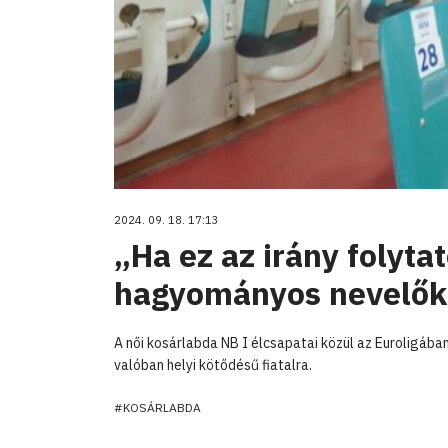
2024. 09. 18. 17:13
„Ha ez az irány folyt
hagyományos nevelők
A női kosárlabda NB I élcsapatai közül az Euroligáb
valóban helyi kötődésű fiatalra.
#KOSÁRLABDA