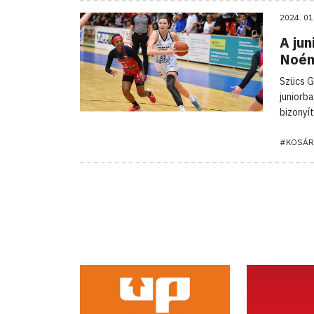
2024. 01
A jun
Noém
Szücs G
juniorb
bizonyít
#KOSÁR