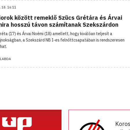
. 18. 16:11
iorok között remeklő Szücs Grétára és Árvai
ira hosszú távon számítanak Szekszárdon
réta (17) és Árvai Noémi (18) amellett, hogy kiválóan teljesít a
ajnokságban, a Szekszárd NB I-es felnőttcsapatában is rendszeresen
hat.
LABDA
Koro