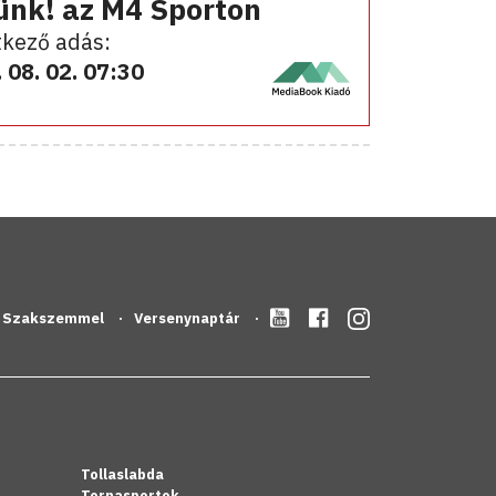
ünk! az M4 Sporton
kező adás:
 08. 02. 07:30
Szakszemmel
Versenynaptár
Tollaslabda
Tornasportok