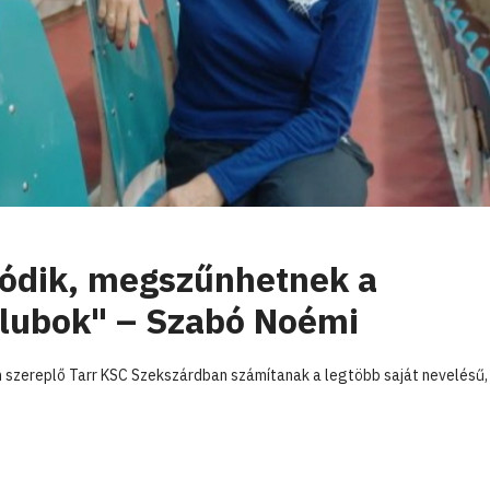
atódik, megszűnhetnek a
lubok" – Szabó Noémi
an szereplő Tarr KSC Szekszárdban számítanak a legtöbb saját nevelésű,