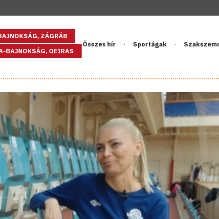
GBAJNOKSÁG, ZÁGRÁB
Összes hír
Sportágak
Szakszem
PA-BAJNOKSÁG, OEIRAS