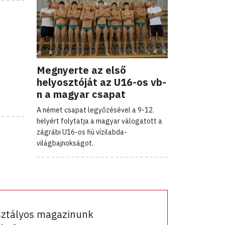
Megnyerte az első
helyosztóját az U16-os vb-
n a magyar csapat
A német csapat legyőzésével a 9-12.
helyért folytatja a magyar válogatott a
zágrábi U16-os fiú vízilabda-
világbajnokságot.
sztályos magazinunk