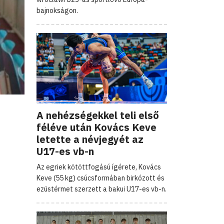
bajnokságon.
A nehézségekkel teli első
féléve után Kovács Keve
letette a névjegyét az
U17-es vb-n
Az egriek kötöttfogású ígérete, Kovács
Keve (55 kg) csúcsformában birkózott és
ezüstérmet szerzett a bakui U17-es vb-n.