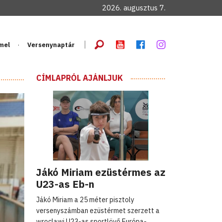
2026. augusztus 7.
mel
Versenynaptár
CÍMLAPRÓL AJÁNLJUK
Jákó Miriam ezüstérmes az
U23-as Eb-n
Jákó Miriam a 25 méter pisztoly
versenyszámban ezüstérmet szerzett a
wroclawi U23-as sportlövő Európa-