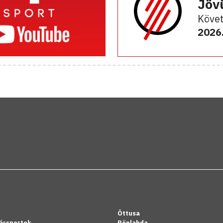
Jöv
Követ
2026.
Öttusa
ársportok
Röplabda