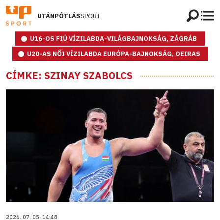
UTÁNPÓTLÁS
SPORT
U16-OS FIÚ VÍZILABDA-VILÁGBAJNOKSÁG, ZÁGRÁB
U20-AS NŐI VÍZILABDA EURÓPA-BAJNOKSÁG, OEIRAS
CÍMKE: SZINAY SZABOLCS
2026. 07. 05. 14:48