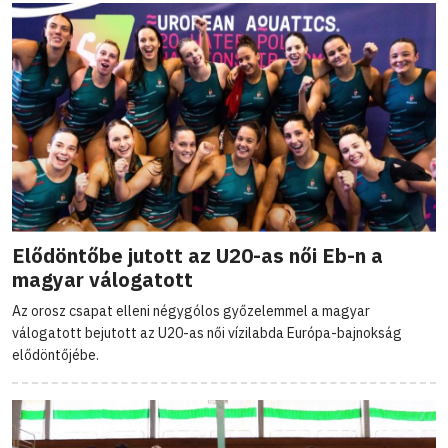
Elődöntőbe jutott az U20-as női Eb-n a
magyar válogatott
Az orosz csapat elleni négygólos győzelemmel a magyar
válogatott bejutott az U20-as női vízilabda Európa-bajnokság
elődöntőjébe.