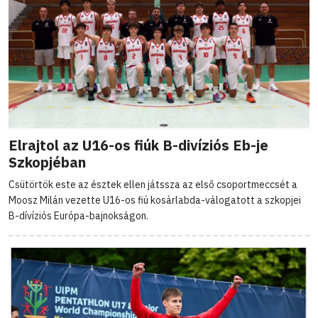
Elrajtol az U16-os fiúk B-divíziós Eb-je
Szkopjéban
Csütörtök este az észtek ellen játssza az első csoportmeccsét a
Moosz Milán vezette U16-os fiú kosárlabda-válogatott a szkopjei
B-dívíziós Európa-bajnokságon.