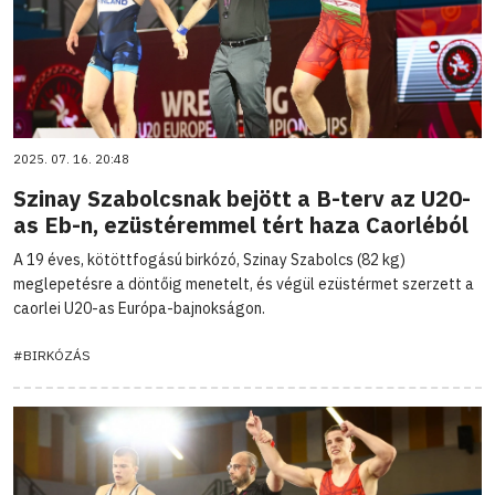
2025. 07. 16. 20:48
Szinay Szabolcsnak bejött a B-terv az U20-
as Eb-n, ezüstéremmel tért haza Caorléból
A 19 éves, kötöttfogású birkózó, Szinay Szabolcs (82 kg)
meglepetésre a döntőig menetelt, és végül ezüstérmet szerzett a
caorlei U20-as Európa-bajnokságon.
#BIRKÓZÁS