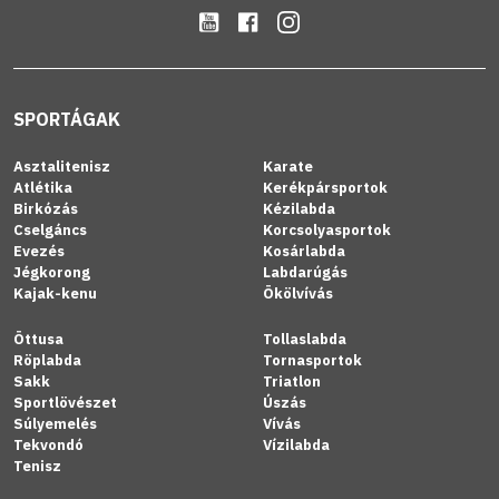
SPORTÁGAK
Asztalitenisz
Karate
Atlétika
Kerékpársportok
Birkózás
Kézilabda
Cselgáncs
Korcsolyasportok
Evezés
Kosárlabda
Jégkorong
Labdarúgás
Kajak-kenu
Ökölvívás
Öttusa
Tollaslabda
Röplabda
Tornasportok
Sakk
Triatlon
Sportlövészet
Úszás
Súlyemelés
Vívás
Tekvondó
Vízilabda
Tenisz