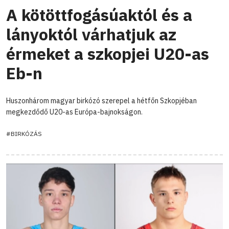
A kötöttfogásúaktól és a
lányoktól várhatjuk az
érmeket a szkopjei U20-as
Eb-n
Huszonhárom magyar birkózó szerepel a hétfőn Szkopjéban
megkezdődő U20-as Európa-bajnokságon.
#BIRKÓZÁS