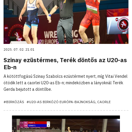
2025. 07. 02. 21:01
Szinay ezüstérmes, Terék döntős az U20-as
Eb-n
A kötöttfogású Szinay Szabolcs ezüstérmet nyert, míg Vitai Vendel
ötödik lett a caorlei U20-as Eb-n; mindeközben a lányoknál Terék
Gerda bejutott a döntőbe.
#BIRKÓZÁS
#U20-AS BIRKÓZÓ EURÓPA-BAJNOKSÁG, CAORLE