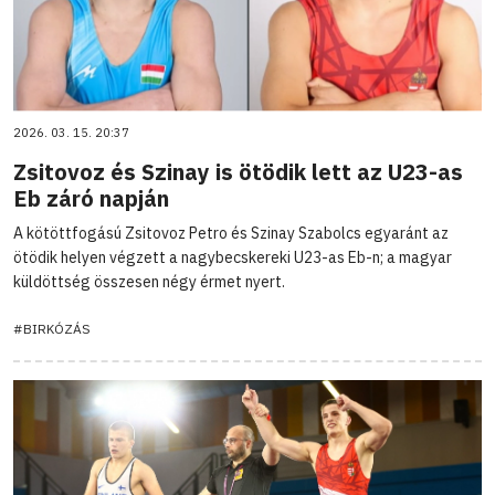
2026. 03. 15. 20:37
Zsitovoz és Szinay is ötödik lett az U23-as
Eb záró napján
A kötöttfogású Zsitovoz Petro és Szinay Szabolcs egyaránt az
ötödik helyen végzett a nagybecskereki U23-as Eb-n; a magyar
küldöttség összesen négy érmet nyert.
#BIRKÓZÁS